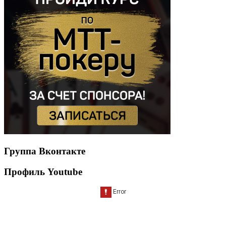
Группа Вконтакте
Профиль Youtube