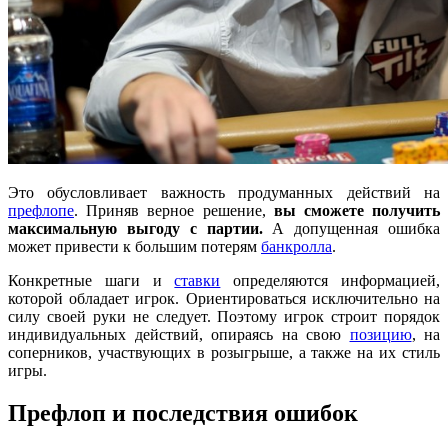
Это обусловливает важность продуманных действий на
префлопе
. Приняв верное решение,
вы сможете получить
максимальную выгоду с партии.
А допущенная ошибка
может привести к большим потерям
банкролла
.
Конкретные шаги и
ставки
определяются информацией,
которой обладает игрок. Ориентироваться исключительно на
силу своей руки не следует. Поэтому игрок строит порядок
индивидуальных действий, опираясь на свою
позицию
, на
соперников, участвующих в розыгрыше, а также на их стиль
игры.
Префлоп и последствия ошибок