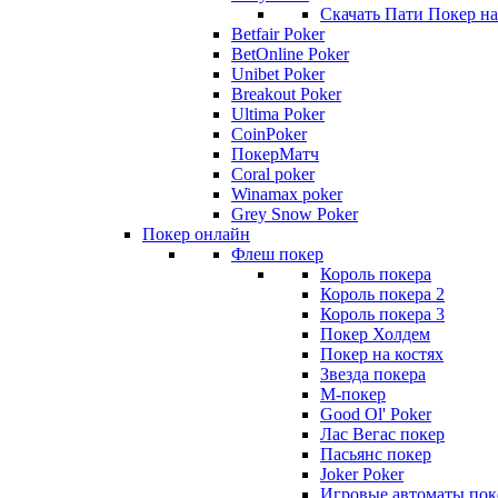
Cкачать Пати Покер н
Betfair Poker
BetOnline Poker
Unibet Poker
Breakout Poker
Ultima Poker
CoinPoker
ПокерМатч
Coral poker
Winamax poker
Grey Snow Poker
Покер онлайн
Флеш покер
Король покера
Король покера 2
Король покера 3
Покер Холдем
Покер на костях
Звезда покера
М-покер
Good Ol' Poker
Лас Вегас покер
Пасьянс покер
Joker Poker
Игровые автоматы пок