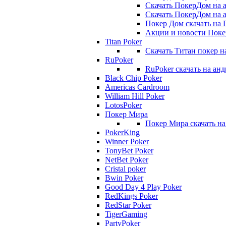
Скачать ПокерДом на 
Скачать ПокерДом на 
Покер Дом скачать на
Акции и новости Пок
Titan Poker
Скачать Титан покер н
RuPoker
RuPoker скачать на ан
Black Chip Poker
Americas Cardroom
William Hill Poker
LotosPoker
Покер Мира
Покер Мира скачать на
PokerKing
Winner Poker
TonyBet Poker
NetBet Poker
Cristal poker
Bwin Poker
Good Day 4 Play Poker
RedKings Poker
RedStar Poker
TigerGaming
PartyPoker