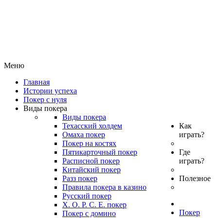
Меню
Главная
Истории успеха
Покер с нуля
Виды покера
Виды покера
Техасский холдем
Как
Омаха покер
играть?
Покер на костях
Пятикарточный покер
Где
Расписной покер
играть?
Китайский покер
Разз покер
Полезное
Правила покера в казино
Русский покер
Х. О. Р. С. Е. покер
Покер
Покер с домино