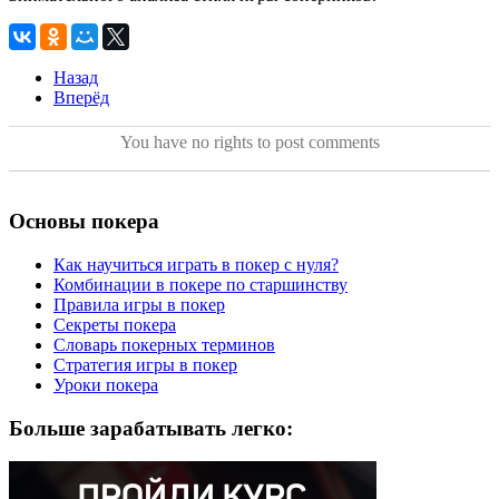
Назад
Вперёд
You have no rights to post comments
Основы покера
Как научиться играть в покер с нуля?
Комбинации в покере по старшинству
Правила игры в покер
Секреты покера
Словарь покерных терминов
Стратегия игры в покер
Уроки покера
Больше зарабатывать легко: