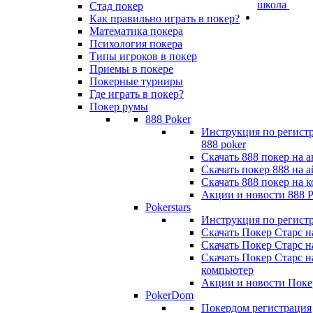
школа
Стад покер
Как правильно играть в покер?
Математика покера
Психология покера
Типы игроков в покер
Приемы в покере
Покерные турниры
Где играть в покер?
Покер румы
888 Poker
Инструкция по регист
888 poker
Скачать 888 покер на 
Скачать покер 888 на 
Скачать 888 покер на 
Акции и новости 888 P
Pokerstars
Инструкция по регист
Cкачать Покер Старс н
Скачать Покер Старс н
Скачать Покер Старс н
компьютер
Акции и новости Поке
PokerDom
Покердом регистрация