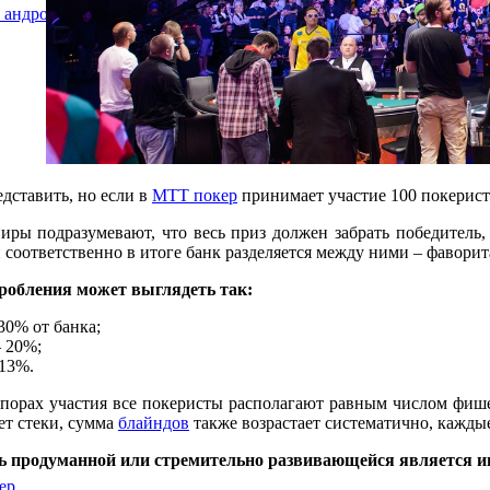
а андроид
дставить, но если в
МТТ покер
принимает участие 100 покеристо
иры подразумевают, что весь приз должен забрать победитель,
и соответственно в итоге банк разделяется между ними – фаворит
робления может выглядеть так:
30% от банка;
– 20%;
 13%.
порах участия все покеристы располагают равным числом фише
ет стеки, сумма
блайндов
также возрастает систематично, каждые
ь продуманной или стремительно развивающейся является и
ер