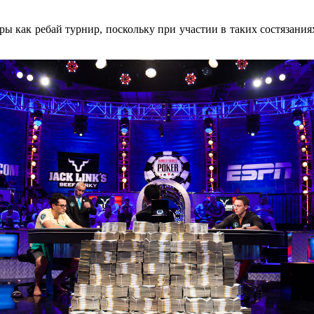
гры как ребай турнир, поскольку при участии в таких состязани