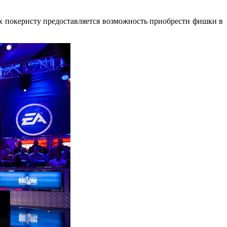
ях покеристу предоставляется возможность приобрести фишки в