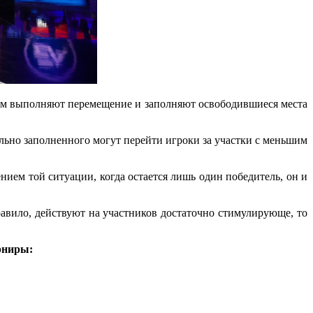
атом выполняют перемещение и заполняют освободившиеся места
имально заполненного могут перейти игроки за участки с меньшим
ием той ситуации, когда остается лишь один победитель, он и
равило, действуют на участников достаточно стимулирующе, то
рниры: