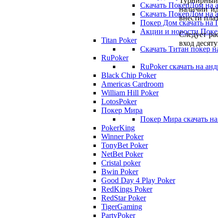
Турнирный 
Скачать ПокерДом на 
наличии ид
Скачать ПокерДом на 
внести плат
Покер Дом скачать на
Акции и новости Пок
Следует ра
Titan Poker
вход десят
Скачать Титан покер н
RuPoker
RuPoker скачать на ан
Black Chip Poker
Americas Cardroom
William Hill Poker
LotosPoker
Покер Мира
Покер Мира скачать на
PokerKing
Winner Poker
TonyBet Poker
NetBet Poker
Cristal poker
Bwin Poker
Good Day 4 Play Poker
RedKings Poker
RedStar Poker
TigerGaming
PartyPoker