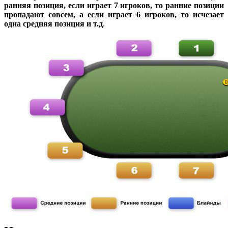
ранняя позиция, если играет 7 игроков, то ранние позиции
пропадают совсем, а если играет 6 игроков, то исчезает
одна средняя позиция и т.д
.