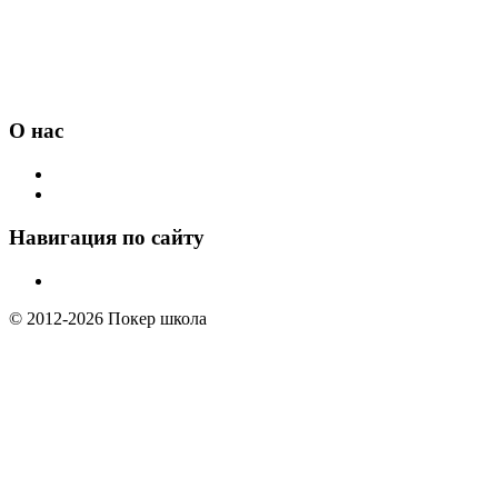
О нас
О нашей школе онлайн обучения
Контакты для связи с нами
Навигация по сайту
Карта сайта
© 2012-2026 Покер школа