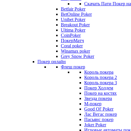
Cкачать Пати Покер н
Betfair Poker
BetOnline Poker
Unibet Poker
Breakout Poker
Ultima Poker
CoinPoker
ПокерМатч
Coral poker
Winamax poker
Grey Snow Poker
Покер онлайн
Флеш покер
Король покера
Король покера 2
Король покера 3
Покер Холдем
Покер на костях
Звезда покера
М-покер
Good Ol' Poker
Лас Вегас покер
Пасьянс покер
Joker Poker
Игровые автоматы пок