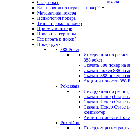
школа
Стад покер
Как правильно играть в покер?
Математика покера
Психология покера
Типы игроков в покер
Приемы в покере
Покерные турниры
Где играть в покер?
Покер румы
888 Poker
Инструкция по регист
888 poker
Скачать 888 покер на 
Скачать покер 888 на 
Скачать 888 покер на 
Акции и новости 888 P
Pokerstars
Инструкция по регист
Cкачать Покер Старс н
Скачать Покер Старс н
Скачать Покер Старс н
компьютер
Акции и новости Поке
PokerDom
Покердом регистрация