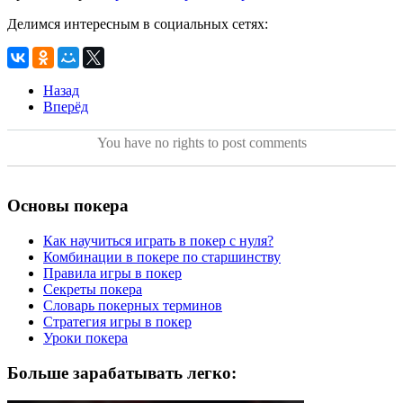
Делимся интересным в социальных сетях:
Назад
Вперёд
You have no rights to post comments
Основы покера
Как научиться играть в покер с нуля?
Комбинации в покере по старшинству
Правила игры в покер
Секреты покера
Словарь покерных терминов
Стратегия игры в покер
Уроки покера
Больше зарабатывать легко: