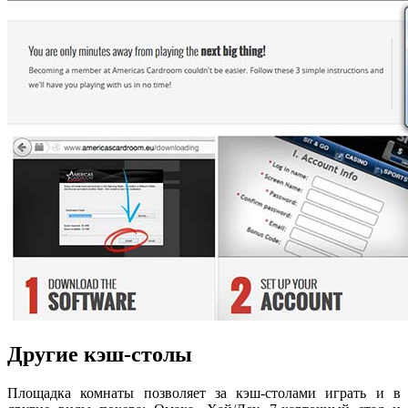
Другие кэш-столы
Площадка комнаты позволяет за кэш-столами играть и в