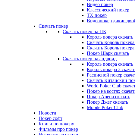
Видео покер
Классический покер
ТХ покер
Видеопокер дикие дво
Скачать покер
Скачать покер на ПК
Король покера скачать
Скачать Король покера
Скачать Король покера
Покер Шарк скачать
Скачать покер на андроид
Король покера скачать
Король покера 2 скачат
Расписной покер скача
Скачать Китайский пок
World Poker Club скача
Покер на костях скачат
Покер Арена скачать
Покер Джет скачать
Mobile Poker Club
Новости
Покер софт
Книги по покеру
Фильмы про покер
Интересные статьи