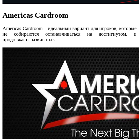
Americas Cardroom
Americas Cardroom – идеальный вариант для игроков, которые
не собираются останавливаться на достигнутом, и
продолжают развиваться.