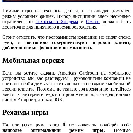
Помимо игры на реальные деньги, на площадке доступен
режим условных фишек. Выбор дисциплин здесь несколько
ограничен, но
Техасского Холдема
и
Омахи
должно быть
достаточно для приятного времяпровождения.
Стоит отметить, что программисты компании не сидят сложа
руки, и
постоянно совершенствуют игровой клиент,
добавляя новые функции и возможности.
Мобильная версия
Если вы хотите скачать Americas Cardroom на мобильное
устройство, мы вас разочаруем – руководители компании не
считают необходимым тратить деньги на создание мобильной
версии клиента. Поэтому, не тратьте зря время и не пытайтесь
найти в интернете версии приложения для операционных
систем Андроид, а также iOS.
Режимы игры
На площадке рума каждый пользователь подберёт себе
наиболее оптимальный режим игры
. Помимо