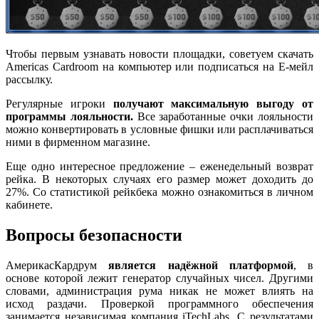
Чтобы первым узнавать новости площадки, советуем скачать
Americas Cardroom на компьютер или подписаться на Е-мейл
рассылку.
Регулярные игроки
получают максимальную выгоду от
программы лояльности.
Все заработанные очки лояльности
можно конвертировать в условные фишки или расплачиваться
ними в фирменном магазине.
Еще одно интересное предложение – еженедельный возврат
рейка. В некоторых случаях его размер может доходить до
27%. Со статистикой рейкбека можно ознакомиться в личном
кабинете.
Вопросы безопасности
АмерикасКардрум
является надёжной платформой
, в
основе которой лежит генератор случайных чисел. Другими
словами, администрация рума никак не может влиять на
исход раздачи. Проверкой программного обеспечения
занимается независимая компания iTechLabs. С результатами