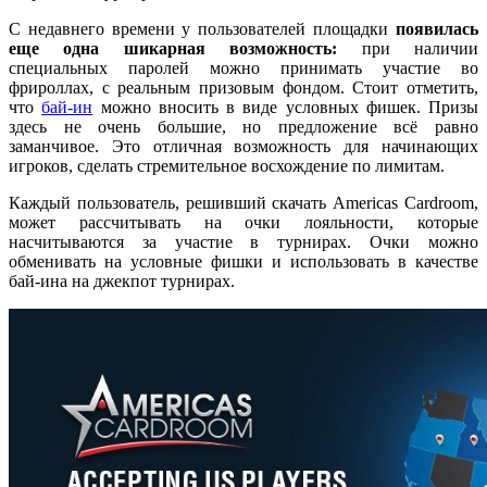
С недавнего времени у пользователей площадки
появилась
еще одна шикарная возможность:
при наличии
специальных паролей можно принимать участие во
фрироллах, с реальным призовым фондом. Стоит отметить,
что
бай-ин
можно вносить в виде условных фишек. Призы
здесь не очень большие, но предложение всё равно
заманчивое. Это отличная возможность для начинающих
игроков, сделать стремительное восхождение по лимитам.
Каждый пользователь, решивший скачать Americas Cardroom,
может рассчитывать на очки лояльности, которые
насчитываются за участие в турнирах. Очки можно
обменивать на условные фишки и использовать в качестве
бай-ина на джекпот турнирах.