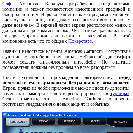
Софт
Америкас Кардрум разработано специалистами
компании и может похвастаться качественной графикой и
быстродействием. Игровой клиент также предлагает удобную
систему навигации, что делает его интуитивно понятным
даже новичкам. В верхней части экрана расположено меню, с
доступными режимами игры. Чуть ниже расположилась
вкладка управления финансами и настройки. В этой
компоновке есть что-то общее с
Покерстарс
.
Главный недостаток клиента Americas Cardroom – отсутствие
функции масштабирования окна. Небольшой дискомфорт
может создать англоязычный интерфейс. Но опытные
пользователи должны без проблем во всём разобраться.
После успешного прохождения авторизации,
перед
пользователем открываются безграничные возможности
.
Игрок, прямо из лобби приложения может вносить депозиты,
изменять параметры столов и регистрироваться в
турнирах
.
Стоит отметить, что в Americas Cardroom мгновенно
поступают уведомления о новых акциях и событиях.