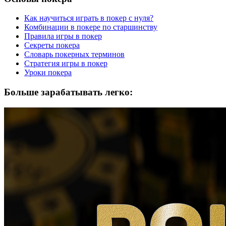
Как научиться играть в покер с нуля?
Комбинации в покере по старшинству
Правила игры в покер
Секреты покера
Словарь покерных терминов
Стратегия игры в покер
Уроки покера
Больше зарабатывать легко: