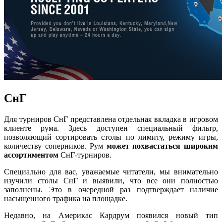
СнГ
Для турниров СнГ представлена отдельная вкладка в игровом
клиенте рума. Здесь доступен специальный фильтр,
позволяющий сортировать столы по лимиту, режиму игры,
количеству соперников. Рум
может похвастаться широким
ассортиментом
СнГ-турниров.
Специально для вас, уважаемые читатели, мы внимательно
изучили столы СнГ и выявили, что все они полностью
заполнены. Это в очередной раз подтверждает наличие
насыщенного трафика на площадке.
Недавно, на Америкас Кардрум появился новый тип