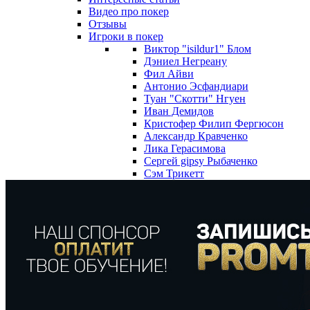
Видео про покер
Отзывы
Игроки в покер
Виктор "isildur1" Блом
Дэниел Негреану
Фил Айви
Антонио Эсфандиари
Туан "Скотти" Нгуен
Иван Демидов
Кристофер Филип Фергюсон
Александр Кравченко
Лика Герасимова
Сергей gipsy Рыбаченко
Сэм Трикетт