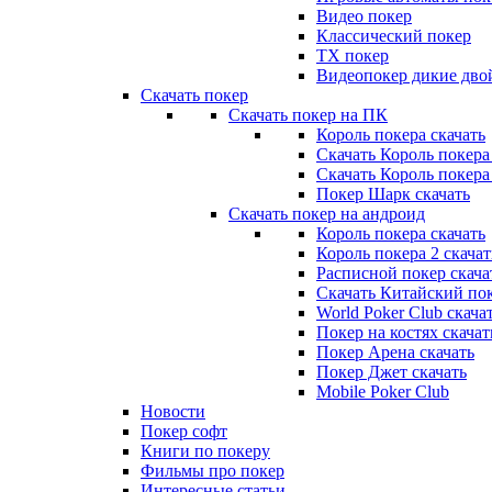
Видео покер
Классический покер
ТХ покер
Видеопокер дикие дво
Скачать покер
Скачать покер на ПК
Король покера скачать
Скачать Король покера
Скачать Король покера
Покер Шарк скачать
Скачать покер на андроид
Король покера скачать
Король покера 2 скачат
Расписной покер скача
Скачать Китайский пок
World Poker Club скача
Покер на костях скачат
Покер Арена скачать
Покер Джет скачать
Mobile Poker Club
Новости
Покер софт
Книги по покеру
Фильмы про покер
Интересные статьи