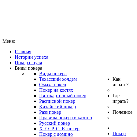
Меню
Главная
Истории успеха
Покер с нуля
Виды покера
Виды покера
Техасский холдем
Как
Омаха покер
играть?
Покер на костях
Пятикарточный покер
Где
Расписной покер
играть?
Китайский покер
Разз покер
Полезное
Правила покера в казино
Русский покер
Х. О. Р. С. Е. покер
Покер
Покер с домино