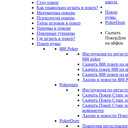
школа
Стад покер
Как правильно играть в покер?
Покер
Математика покера
румы
Психология покера
PokerDom
Типы игроков в покер
Приемы в покере
Скачать
Покерные турниры
ПокерДом
Где играть в покер?
на айфон
Покер румы
888 Poker
Инструкция по регист
888 poker
Скачать 888 покер на 
Скачать покер 888 на 
Скачать 888 покер на 
Акции и новости 888 P
Pokerstars
Инструкция по регист
Cкачать Покер Старс н
Скачать Покер Старс н
Скачать Покер Старс н
компьютер
Акции и новости Поке
PokerDom
Покердом регистрация