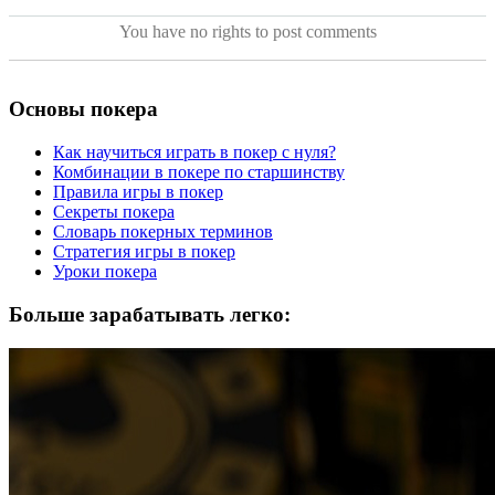
You have no rights to post comments
Основы покера
Как научиться играть в покер с нуля?
Комбинации в покере по старшинству
Правила игры в покер
Секреты покера
Словарь покерных терминов
Стратегия игры в покер
Уроки покера
Больше зарабатывать легко: