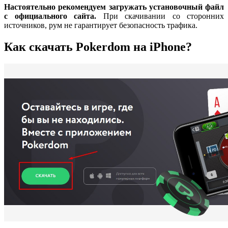
Настоятельно рекомендуем загружать установочный файл
с официального сайта.
При скачивании со сторонних
источников, рум не гарантирует безопасность трафика.
Как скачать Pokerdom на iPhone?