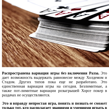
Распространена вариация игры без включения Разза.
Это
дает возможность выдержать равновесие между Холдемом и
Стадом. Других типов пока еще не разработано. Это
единственная вариация игры на сегодня. Безлимитные, а
также пот-лимитные вариации розыгрышей Хорсе покер в
раздачах не осуществляются.
Это и вправду непростая игра, понять и познать ее сможет
только тот, кто располагает знаниями и умениями играть в