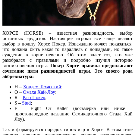
ХОРСЕ (HORSE) – известная разновидность, выбор
истинных эрудитов. Настоящие игроки все чаще делают
выбор в пользу Хорсе Покер. Изначально может показаться,
что должна быть какая-то параллель с лошадьми, но такое
суждение в корне неверно. Об этом знает тот, кто уже
разобрался с правилами и подробно изучил историю
возникновения игры.
Покер Хорсе правила предполагают
сочетание пяти разновидностей игры. Это своего рода
аббревиатура:
H –
Холдем Техасский
;
O –
Омаха Хай-Лоу
;
R –
Разз Покер
;
S –
Stud
;
E – Eight Or Batter (восьмерка или ниже –
простонародное название Семикарточного Стада Хай
Лоу).
Так и формируется порядок типов игр в Хорсе. В этом типе
слились воедино исключительно лучшие разновидности.