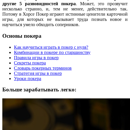
другие 5 разновидностей покера
. Может, это прозвучит
несколько странно, и, тем не менее, действительно так.
Потому в Хорсе Покер играют истинные ценители карточной
игры, для которых не вызывает труда познать новое и
научиться умело обходить соперников.
Основы покера
Как научиться играть в покер с нуля?
Комбинации в покере по старшинству
Правила игры в покер
Секреты покера
Словарь покерных терминов
Стратегия игры в покер
Уроки покера
Больше зарабатывать легко: