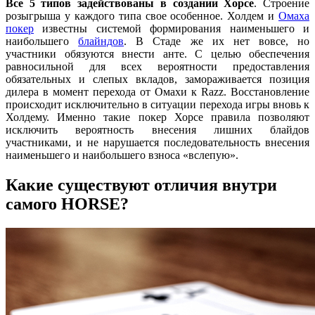
Все 5 типов задействованы в создании Хорсе
. Строение
розыгрыша у каждого типа свое особенное. Холдем и
Омаха
покер
известны системой формирования наименьшего и
наибольшего
блайндов
. В Стаде же их нет вовсе, но
участники обязуются внести анте. С целью обеспечения
равносильной для всех вероятности предоставления
обязательных и слепых вкладов, замораживается позиция
дилера в момент перехода от Омахи к Razz. Восстановление
происходит исключительно в ситуации перехода игры вновь к
Холдему. Именно такие покер Хорсе правила позволяют
исключить вероятность внесения лишних блайдов
участниками, и не нарушается последовательность внесения
наименьшего и наибольшего взноса «вслепую».
Какие существуют отличия внутри
самого HORSE?