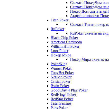
Скачать ПокерДом на 
Скачать ПокерДом на 
Покер Дом скачать на
Акции и новости Пок
Titan Poker
Скачать Титан покер н
RuPoker
RuPoker скачать на ан
Black Chip Poker
Americas Cardroom
William Hill Poker
LotosPoker
Покер Мира
Покер Мира скачать на
PokerKing
Winner Poker
TonyBet Poker
NetBet Poker
Cristal poker
Bwin Poker
Good Day 4 Play Poker
RedKings Poker
RedStar Poker
TigerGaming
PartyPoker