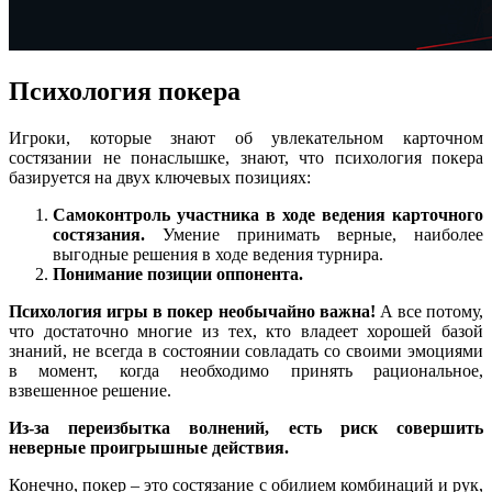
Психология покера
Игроки, которые знают об увлекательном карточном
состязании не понаслышке, знают, что психология покера
базируется на двух ключевых позициях:
Самоконтроль участника в ходе ведения карточного
состязания.
Умение принимать верные, наиболее
выгодные решения в ходе ведения турнира.
Понимание позиции оппонента.
Психология игры в покер необычайно важна!
А все потому,
что достаточно многие из тех, кто владеет хорошей базой
знаний, не всегда в состоянии совладать со своими эмоциями
в момент, когда необходимо принять рациональное,
взвешенное решение.
Из-за переизбытка волнений, есть риск совершить
неверные проигрышные действия.
Конечно, покер – это состязание с обилием комбинаций и рук,