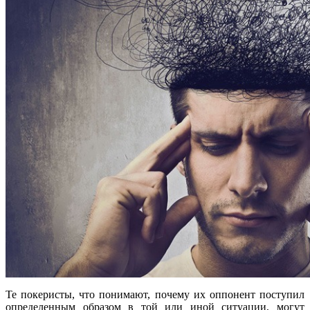
Те покеристы, что понимают, почему их оппонент поступил
определенным образом в той или иной ситуации, могут