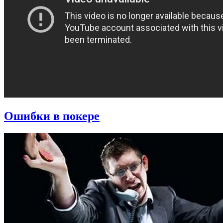
Ошибки в покере