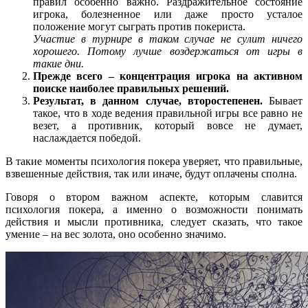
правил особенно важно. Раздражительное состояние
игрока, болезненное или даже просто усталое
положение могут сыграть против покериста.
Участие в турнире в таком случае не сулит ничего
хорошего. Потому лучше воздержаться от игры в
такие дни.
Прежде всего – концентрация игрока на активном
поиске наиболее правильных решений.
Результат, в данном случае, второстепенен.
Бывает
такое, что в ходе ведения правильной игры все равно не
везет, а противник, который вовсе не думает,
наслаждается победой.
В такие моменты психология покера уверяет, что правильные,
взвешенные действия, так или иначе, будут оплачены сполна.
Говоря о втором важном аспекте, которым славится
психология покера, а именно о возможности понимать
действия и мысли противника, следует сказать, что такое
умение – на вес золота, оно особенно значимо.