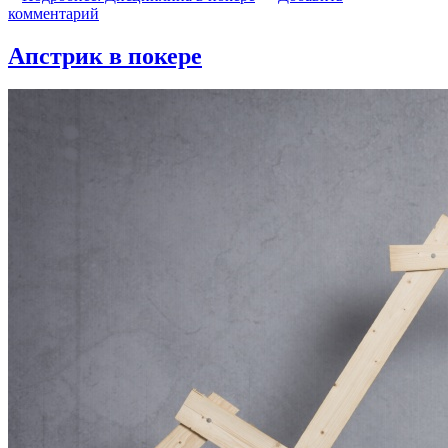
комментарий
Апстрик в покере