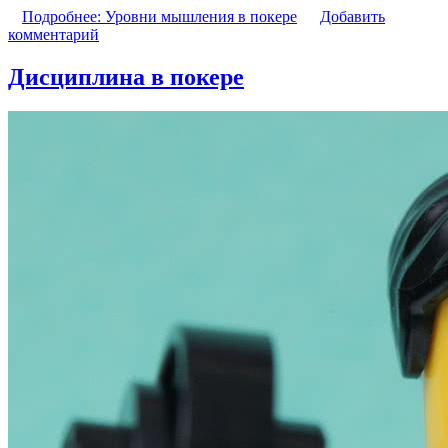
Подробнее: Уровни мышления в покере
Добавить
комментарий
Дисциплина в покере