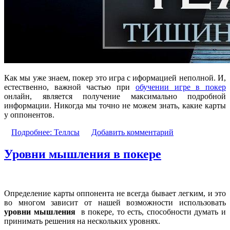
Как мы уже знаем, покер это игра с иформацией неполной. И,
естественно, важной частью при
обучении игре в покер
онлайн, является получение максимально подробной
информации. Никогда мы точно не можем знать, какие карты
у оппонентов.
Подробнее: Теллсы
Добавить комментарий
Уровни мышления в покере
Определение карты оппонента не всегда бывает легким, и это
во многом зависит от нашей возможности использовать
уровни мышления
в покере, то есть, способности думать и
принимать решения на нескольких уровнях.