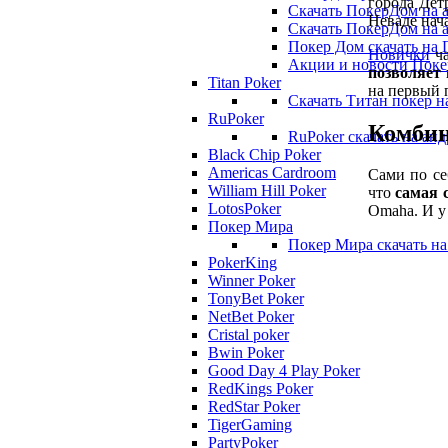
города Дет
Скачать ПокерДом на 
Неваде нач
Скачать ПокерДом на 
Покер Дом скачать на
Новички
ча
Акции и новости Пок
позволяет
Titan Poker
на первый 
Скачать Титан покер н
RuPoker
Комбин
RuPoker скачать на ан
Black Chip Poker
Americas Cardroom
Сами по се
William Hill Poker
что
самая 
LotosPoker
Omaha. И у
Покер Мира
Покер Мира скачать на
PokerKing
Winner Poker
TonyBet Poker
NetBet Poker
Cristal poker
Bwin Poker
Good Day 4 Play Poker
RedKings Poker
RedStar Poker
TigerGaming
PartyPoker