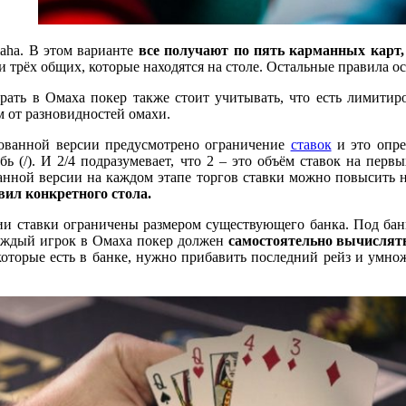
maha. В этом варианте
все получают по пять карманных карт,
 и трёх общих, которые находятся на столе. Остальные правила 
рать в Омаха покер также стоит учитывать, что есть лимити
м от разновидностей омахи.
ованной версии предусмотрено ограничение
ставок
и это опре
бь (/). И 2/4 подразумевает, что 2 – это объём ставок на перв
нной версии на каждом этапе торгов ставки можно повысить н
вил конкретного стола.
ии ставки ограничены размером существующего банка. Под бан
аждый игрок в Омаха покер должен
самостоятельно вычислят
которые есть в банке, нужно прибавить последний рейз и умножи