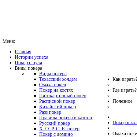
Меню
Главная
Истории успеха
Покер с нуля
Виды покера
Виды покера
Техасский холдем
Как играть
Омаха покер
Покер на костях
Где играть?
Пятикарточный покер
Расписной покер
Полезное
Китайский покер
Разз покер
Правила покера в казино
Покер шко
Русский покер
Х. О. Р. С. Е. покер
Омаха поке
Покер с домино