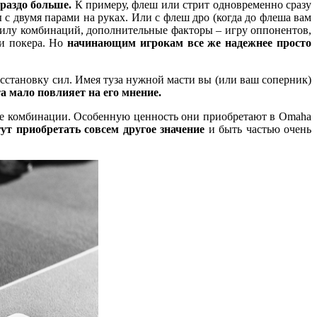
раздо больше.
К примеру, флеш или стрит одновременно сразу
с двумя парами на руках. Или с флеш дро (когда до флеша вам
о силу комбинаций, дополнительные факторы – игру оппонентов,
ти покера. Но
начинающим игрокам все же надежнее просто
асстановку сил. Имея туза нужной масти вы (или ваш соперник)
а мало повлияет на его мнение.
ие комбинации. Особенную ценность они приобретают в Omaha
ут приобретать совсем другое значение
и быть частью очень