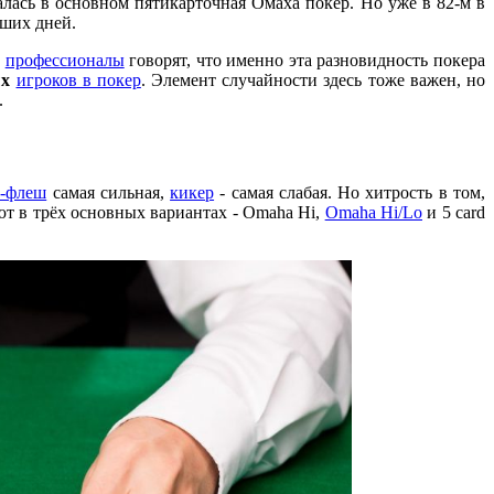
валась в основном пятикарточная Омаха покер. Но уже в 82-м в
аших дней.
е
профессионалы
говорят, что именно эта разновидность покера
ых
игроков в покер
. Элемент случайности здесь тоже важен, но
.
л-флеш
самая сильная,
кикер
- самая слабая. Но хитрость в том,
т в трёх основных вариантах - Omaha Hi,
Omaha Hi/Lo
и 5 card