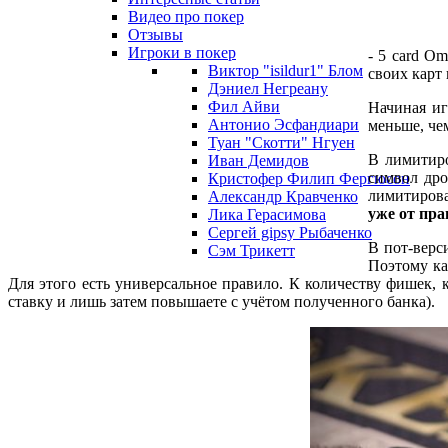
Видео про покер
Отзывы
Игроки в покер
- 5 card O
Виктор "isildur1" Блом
своих карт
Дэниел Негреану
Фил Айви
Начиная иг
Антонио Эсфандиари
меньше, че
Туан "Скотти" Нгуен
В лимитир
Иван Демидов
символ дро
Кристофер Филип Фергюсон
лимитирова
Александр Кравченко
уже от пра
Лика Герасимова
Сергей gipsy Рыбаченко
В пот-верс
Сэм Трикетт
Поэтому к
Для этого есть универсальное правило. К количеству фишек, 
ставку и лишь затем повышаете с учётом полученного банка).