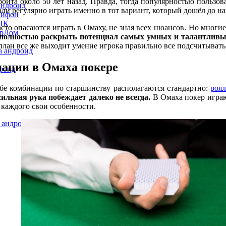
роита около 50 лет назад. Правда, тогда популярностью пользо
андроид
али регулярно играть именно в тот вариант, который дошёл до н
айфон
 ПК
сто опасаются играть в Омаху, не зная всех нюансов. Но многи
ерДом
 полностью раскрыть потенциал самых умных и талантлив
план все же выходит умение игрока правильно все подсчитывать
а андроид
ации в Омаха покере
дроид
бе комбинации по старшинству располагаются стандартно:
роя
сильная рука побеждает далеко не всегда.
В Омаха покер играю
 каждого свои особенности.
 андроид