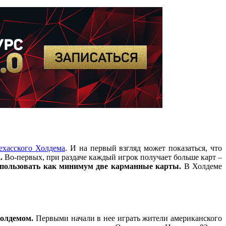
ехасского Холдема
. И на первый взгляд может показаться, что
.
Во-первых, при раздаче каждый игрок получает больше карт –
пользовать как минимум две карманные карты.
В Холдеме
Холдемом.
Первыми начали в нее играть жители американского