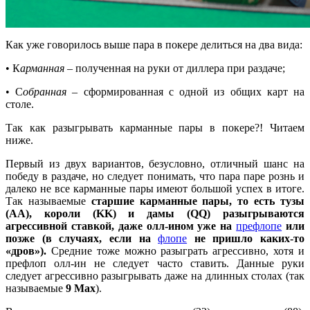
Как уже говорилось выше пара в покере делиться на два вида:
• К
арманная
– полученная на руки от диллера при раздаче;
• С
обранная
– сформированная с одной из общих карт на
столе.
Так как разыгрывать карманные пары в покере?! Читаем
ниже.
Первый из двух вариантов, безусловно, отличный шанс на
победу в раздаче, но следует понимать, что пара паре рознь и
далеко не все карманные пары имеют большой успех в итоге.
Так называемые
старшие карманные пары, то есть тузы
(AA), короли (KK) и дамы (QQ) разыгрываются
агрессивной ставкой, даже олл-ином уже на
префлопе
или
позже (в случаях, если на
флопе
не пришло каких-то
«дров»).
Средние тоже можно разыграть агрессивно, хотя и
префлоп олл-ин не следует часто ставить. Данные руки
следует агрессивно разыгрывать даже на длинных столах (так
называемые
9 Max
).