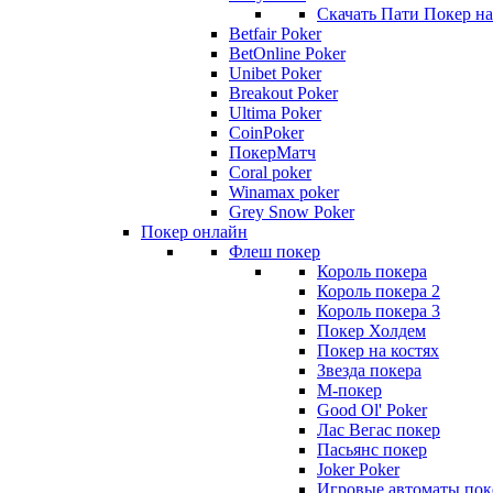
Cкачать Пати Покер н
Betfair Poker
BetOnline Poker
Unibet Poker
Breakout Poker
Ultima Poker
CoinPoker
ПокерМатч
Coral poker
Winamax poker
Grey Snow Poker
Покер онлайн
Флеш покер
Король покера
Король покера 2
Король покера 3
Покер Холдем
Покер на костях
Звезда покера
М-покер
Good Ol' Poker
Лас Вегас покер
Пасьянс покер
Joker Poker
Игровые автоматы пок