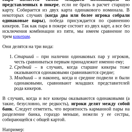
представленных в покере
, если не брать в расчет старшую
карту. Собирается из двух карта одинакового номинала. В
некоторых случаях (
когда два или более игрока собрали
одинаковые пары
), победа присуждается по сравнению
кикеров. Так как пара в покере состоит из двух карт, а все без
исключения комбинации из пяти, мы имеем сравнение по
трем
кикерам
.
Они делятся на три вида:
Старший
– при наличии одинаковых пар у игроков,
честь сравниваться первым принадлежит именно ему;
Средний
– в случаях, когда старшие кикеры тоже
оказываются одинаковыми сравниваются средие;
Младший
– и наконец, когда и средние подвели и были
одинаковыми, сравнивают младших представителей
рода кикеров.
В случаях, когда и все кикеры оказываются одинаковыми (а
такие, безусловно, не редкость),
игроки делят между собой
банк
. Следует отметить, что вероятность карманной пары на
разделение банка, гораздо меньше, нежели у ее сестры,
собирающейся с общей картой.
Например: