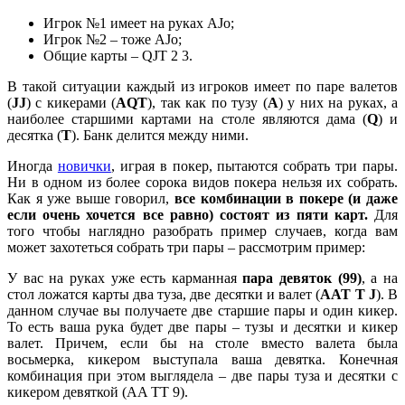
Игрок №1 имеет на руках AJo;
Игрок №2 – тоже AJo;
Общие карты – QJT 2 3.
В такой ситуации каждый из игроков имеет по паре валетов
(
JJ
) с кикерами (
AQT
), так как по тузу (
A
) у них на руках, а
наиболее старшими картами на столе являются дама (
Q
) и
десятка (
T
). Банк делится между ними.
Иногда
новички
, играя в покер, пытаются собрать три пары.
Ни в одном из более сорока видов покера нельзя их собрать.
Как я уже выше говорил,
все комбинации в покере (и даже
если очень хочется все равно) состоят из пяти карт.
Для
того чтобы наглядно разобрать пример случаев, когда вам
может захотеться собрать три пары – рассмотрим пример:
У вас на руках уже есть карманная
пара девяток (99)
, а на
стол ложатся карты два туза, две десятки и валет (
AAT T J
). В
данном случае вы получаете две старшие пары и один кикер.
То есть ваша рука будет две пары – тузы и десятки и кикер
валет. Причем, если бы на столе вместо валета была
восьмерка, кикером выступала ваша девятка. Конечная
комбинация при этом выглядела – две пары туза и десятки с
кикером девяткой (AA TT 9).