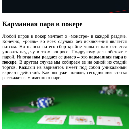
Карманная пара в покере
Любой игрок в покер мечтает о «монстре» в каждой раздаче.
Конечно, «рояль» во всех случаях без исключения является
натсом. Но шансы на его сбор крайне малы и нам остается
уповать наудачу в этом вопросе. По-другому дела обстоят с
парой. Иногда
нам раздает ее дилер – это карманная пара в
покере.
В другом случае мы собираем ее на одной из стадий
торгов. Каждый из вариантов имеет под собой уникальный
вариант действий. Как вы уже поняли, сегодняшняя статья
расскажет вам именно о паре.