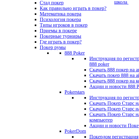
школа
Стад покер
Как правильно играть в покер?
Математика покера
Психология покера
Типы игроков в покер
Приемы в покере
Покерные турниры
Где играть в покер?
Покер румы
888 Poker
Инструкция по регист
888 poker
Скачать 888 покер на 
Скачать покер 888 на 
Скачать 888 покер на 
Акции и новости 888 P
Pokerstars
Инструкция по регист
Cкачать Покер Старс н
Скачать Покер Старс н
Скачать Покер Старс н
компьютер
Акции и новости Поке
PokerDom
Покердом регистрация