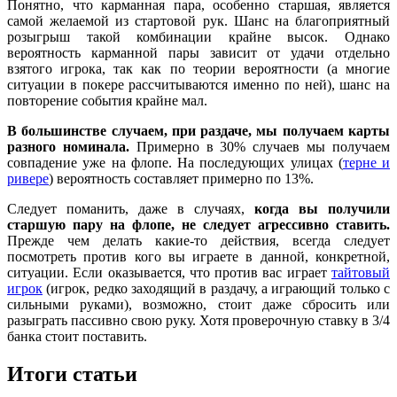
Понятно, что карманная пара, особенно старшая, является
самой желаемой из стартовой рук. Шанс на благоприятный
розыгрыш такой комбинации крайне высок. Однако
вероятность карманной пары зависит от удачи отдельно
взятого игрока, так как по теории вероятности (а многие
ситуации в покере рассчитываются именно по ней), шанс на
повторение события крайне мал.
В большинстве случаем, при раздаче, мы получаем карты
разного номинала.
Примерно в 30% случаев мы получаем
совпадение уже на флопе. На последующих улицах (
терне и
ривере
) вероятность составляет примерно по 13%.
Следует поманить, даже в случаях,
когда вы получили
старшую пару на флопе, не следует агрессивно ставить.
Прежде чем делать какие-то действия, всегда следует
посмотреть против кого вы играете в данной, конкретной,
ситуации. Если оказывается, что против вас играет
тайтовый
игрок
(игрок, редко заходящий в раздачу, а играющий только с
сильными руками), возможно, стоит даже сбросить или
разыграть пассивно свою руку. Хотя проверочную ставку в 3/4
банка стоит поставить.
Итоги статьи