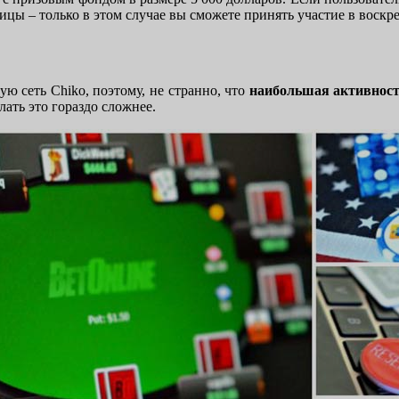
ицы – только в этом случае вы сможете принять участие в воскр
ю сеть Chiko, поэтому, не странно, что
наибольшая активност
лать это гораздо сложнее.