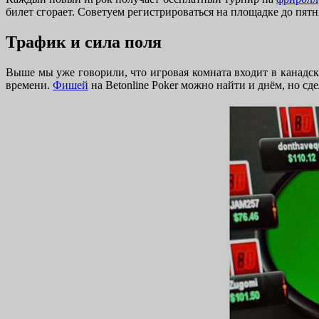
билет сгорает. Советуем регистрироваться на площадке до пятн
Трафик и сила поля
Выше мы уже говорили, что игровая комната входит в канадску
времени.
Фишей
на Betonline Poker можно найти и днём, но сде