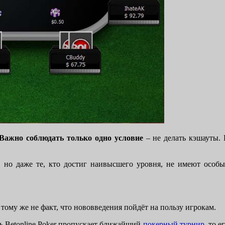
Важно соблюдать только одно условие
– не делать кэшауты.
, но даже те, кто достиг наивысшего уровня, не имеют особ
ому же не факт, что нововведения пойдёт на пользу игрокам.
ль Betonline Poker пропускает ближайший
покерный турнир
, то е