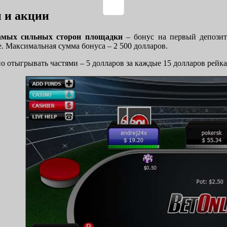
 и акции
амых сильных сторон площадки
– бонус на первый депозит
. Максимальная сумма бонуса – 2 500 долларов.
о отыгрывать частями – 5 долларов за каждые 15 долларов рейка