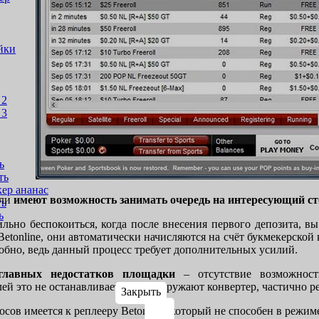
йки
 2
 3
ь
ть
ер ананас
ели
имеют возможность занимать очередь на интересующий ст
ть
ь
ильно беспокоиться, когда после внесения первого депозита, вы
 Betonline, они автоматически начисляются на счёт букмекерско
добно, ведь данный процесс требует дополнительных усилий.
главных недостатков площадки
– отсутствие возможнос
лей это не останавливает – они загружают конвертер, частично
Закрыть
осов имеется к реплееру Betonline, который не способен в режи