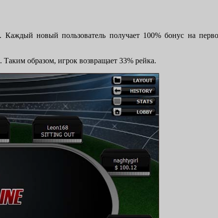
. Каждый новый пользователь получает 100% бонус на перво
. Таким образом, игрок возвращает 33% рейка.