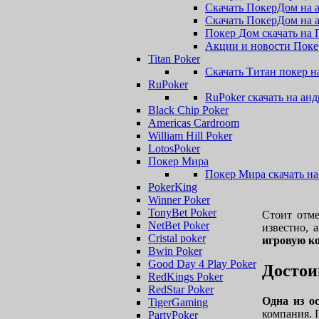
Скачать ПокерДом на 
Скачать ПокерДом на 
Покер Дом скачать на
Акции и новости Пок
Titan Poker
Скачать Титан покер н
RuPoker
RuPoker скачать на ан
Black Chip Poker
Americas Cardroom
William Hill Poker
LotosPoker
Покер Мира
Покер Мира скачать на
PokerKing
Winner Poker
TonyBet Poker
Стоит отме
NetBet Poker
известно, 
Cristal poker
игровую к
Bwin Poker
Good Day 4 Play Poker
Достои
RedKings Poker
RedStar Poker
Одна из о
TigerGaming
компания. 
PartyPoker