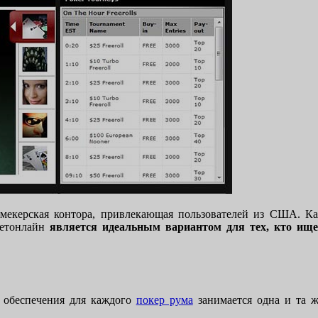
кмекерская контора, привлекающая пользователей из США. К
Бетонлайн
является идеальным вариантом для тех, кто ище
 обеспечения для каждого
покер рума
занимается одна и та 