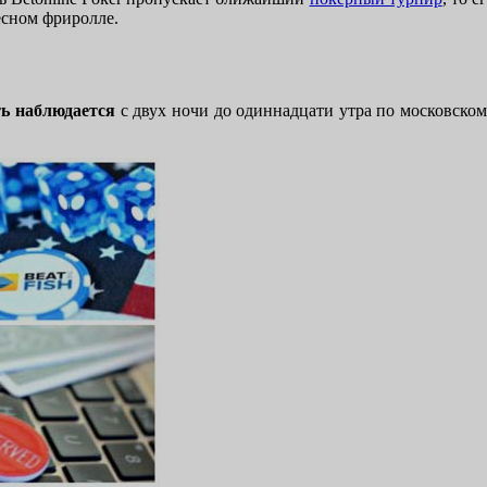
есном фриролле.
ь наблюдается
с двух ночи до одиннадцати утра по московско