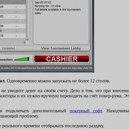
ол
. Одновременно можно запускать не более 12 столов.
 не увидите денег на своём счету. Дело в том, что при внесен
й конторы и их нужно вручную переводить на счёт покер-рума. Э
ти подключать дополнительный
покерный софт
. Находчивы
 решающий проблему.
ме реального времени отображать последнюю раздачу.