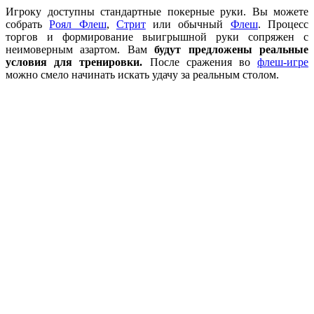
Игроку доступны стандартные покерные руки. Вы можете
собрать
Роял Флеш
,
Стрит
или обычный
Флеш
. Процесс
торгов и формирование выигрышной руки сопряжен с
неимоверным азартом. Вам
будут предложены реальные
условия для тренировки.
После сражения во
флеш-игре
можно смело начинать искать удачу за реальным столом.