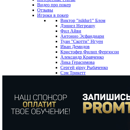
Видео про покер
Отзывы
Игроки в покер
Виктор "isildur1" Блом
Дэниел Негреану
Фил Айви
Антонио Эсфандиари
Туан "Скотти" Нгуен
Иван Демидов
Кристофер Филип Фергюсон
Александр Кравченко
Лика Герасимова
Сергей gipsy Рыбаченко
Сэм Трикетт