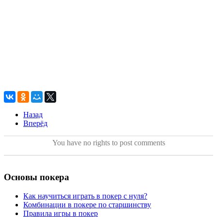
Назад
Вперёд
You have no rights to post comments
Основы покера
Как научиться играть в покер с нуля?
Комбинации в покере по старшинству
Правила игры в покер