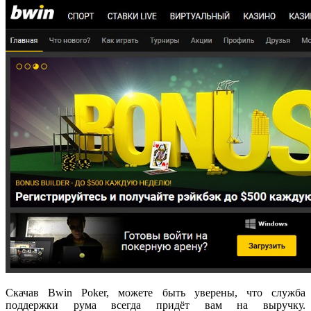
Скачав Bwin Poker, можете быть уверены, что служба
поддержки рума всегда придёт вам на выручку.