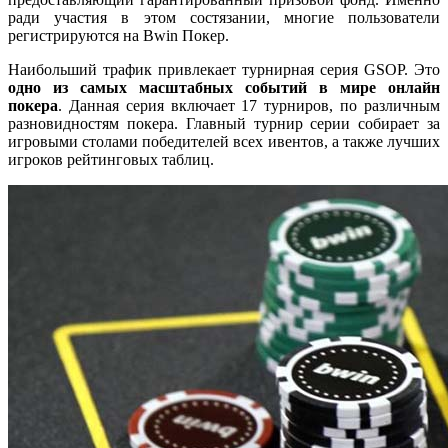
ради участия в этом состязании, многие пользователи
регистрируются на Bwin Покер.
Наибольший трафик привлекает турнирная серия GSOP. Это
одно из самых масштабных событий в мире онлайн
покера
. Данная серия включает 17 турниров, по различным
разновидностям покера. Главный турнир серии собирает за
игровыми столами победителей всех ивентов, а также лучших
игроков рейтинговых таблиц.