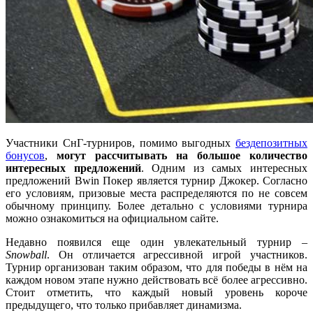
Участники СнГ-турниров, помимо выгодных
бездепозитных
бонусов
,
могут рассчитывать на большое количество
интересных предложений
. Одним из самых интересных
предложений Bwin Покер является турнир Джокер. Согласно
его условиям, призовые места распределяются по не совсем
обычному принципу. Более детально с условиями турнира
можно ознакомиться на официальном сайте.
Недавно появился еще один увлекательный турнир –
Snowball
. Он отличается агрессивной игрой участников.
Турнир организован таким образом, что для победы в нём на
каждом новом этапе нужно действовать всё более агрессивно.
Стоит отметить, что каждый новый уровень короче
предыдущего, что только прибавляет динамизма.