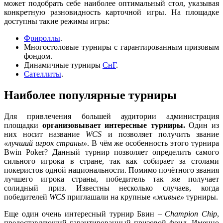
может подобрать себе наиболее оптимальный стол, указывая
конкретную разновидность карточной игры. На площадке
доступны такие режимы игры:
Фрироллы
.
Многостоловые турниры с гарантированным призовым
фондом.
Динамичные турниры
СнГ
.
Сателлиты
.
Наиболее популярные турниры
Для привлечения большей аудитории администрация
площадки
организовывает интересные турниры.
Один из
них носит название
WCS
и позволяет получить звание
«лучший игрок страны»
. В чём же особенность этого турнира
Bwin Poker? Данный турнир позволяет определить самого
сильного игрока в стране, так как собирает за столами
покеристов одной национальности. Помимо почётного звания
лучшего игрока страны, победитель так же получает
солидный приз. Известны несколько случаев, когда
победителей
WCS
приглашали на крупные
«живые»
турниры.
Еще один очень интересный турнир Бвин –
Champion Chip
,
предоставляющий гарантированный призовой фонд. Именно