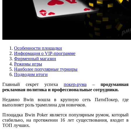
Особенности площадки
Информация о VIP-программе
Фирменный магазин
Режимы игры
Наиболее популярные турниры
Подводим итоги
Главный секрет успеха
покер-рума
–
продуманная
рекламная политика и профессиональные сотрудники.
Недавно Bwin вошла в крупную сеть ПатиПокер, где
выполняет роль трамплина для новичков.
Площадка Bwin Poker является популярным румом, который
стабильно, на протяжении 16 лет существования, входит в
ТОП лучших.