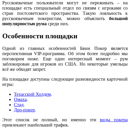
Русскоязычные пользователи могут не переживать – на
площадке есть специальный отдел по связям с игроками со
стран постсоветского пространства. Такую лояльность к
русскоязычным покеристам, можно объяснить
большой
популярностью рума
среди них.
Особенности площадки
Одной из главных особенностей Бвин Покер является
перспективная VIP-программа. Об этом более подробно мы
поговорим ниже. Еще один интересный момент – рум
заблокирован для игроков из США. Но некоторые умельцы
всё же обходят запрет.
На площадке доступны следующие разновидности карточной
игры:
Техасский Холдем
.
Омаха
.
Стад
.
Дро-покер
.
Этот список не полный, но именно эти
виды покера
привлекают наибольший трафик.