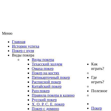
Меню
Главная
Истории успеха
Покер с нуля
Виды покера
Виды покера
Техасский холдем
Как
Омаха покер
играть?
Покер на костях
Пятикарточный покер
Где
Расписной покер
играть?
Китайский покер
Разз покер
Полезное
Правила покера в казино
Русский покер
Х. О. Р. С. Е. покер
Покер
Покер с домино