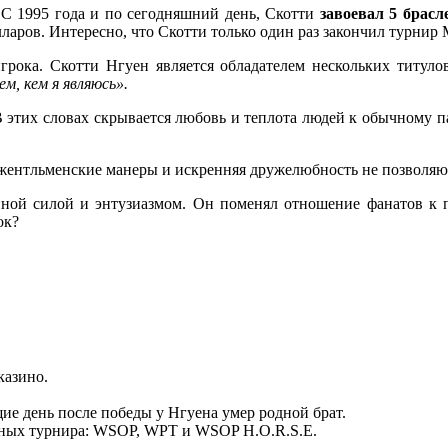
С 1995 года и по сегодняшний день, Скотти
завоевал 5 брасл
лларов. Интересно, что Скотти только один раз закончил турнир
ока. Скотти Нгуен является обладателем нескольких титулов
м, кем я являюсь».
 этих словах скрывается любовь и теплота людей к обычному 
о джентльменские манеры и искренняя дружелюбность не позволя
ной силой и энтузиазмом. Он поменял отношение фанатов к 
ок?
казино.
ие день после победы у Нгуена умер родной брат.
ерных турнира: WSOP, WPT и WSOP H.O.R.S.E.