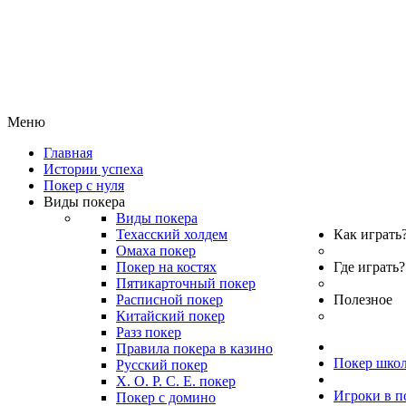
Меню
Главная
Истории успеха
Покер с нуля
Виды покера
Виды покера
Техасский холдем
Как играть
Омаха покер
Покер на костях
Где играть?
Пятикарточный покер
Расписной покер
Полезное
Китайский покер
Разз покер
Правила покера в казино
Покер шко
Русский покер
Х. О. Р. С. Е. покер
Игроки в п
Покер с домино