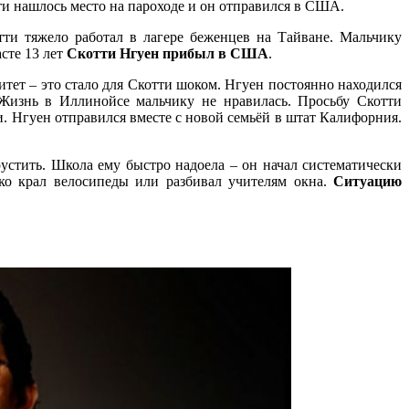
ти нашлось место на пароходе и он отправился в США.
ти тяжело работал в лагере беженцев на Тайване. Мальчику
асте 13 лет
Скотти Нгуен прибыл в США
.
итет – это стало для Скотти шоком. Нгуен постоянно находился
 Жизнь в Иллинойсе мальчику не нравилась. Просьбу Скотти
и. Нгуен отправился вместе с новой семьёй в штат Калифорния.
рустить. Школа ему быстро надоела – он начал систематически
ько крал велосипеды или разбивал учителям окна.
Ситуацию