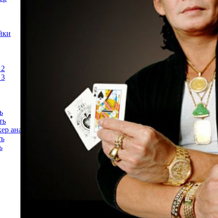
йки
 2
 3
ь
ть
ер ананас
ть
ь