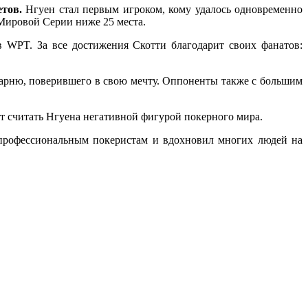
етов.
Нгуен стал первым игроком, кому удалось одновременно
 Мировой Серии ниже 25 места.
 WPT. За все достижения Скотти благодарит своих фанатов:
парню, поверившего в свою мечту. Оппоненты также с большим
ют считать Нгуена негативной фигурой покерного мира.
профессиональным покеристам и вдохновил многих людей на