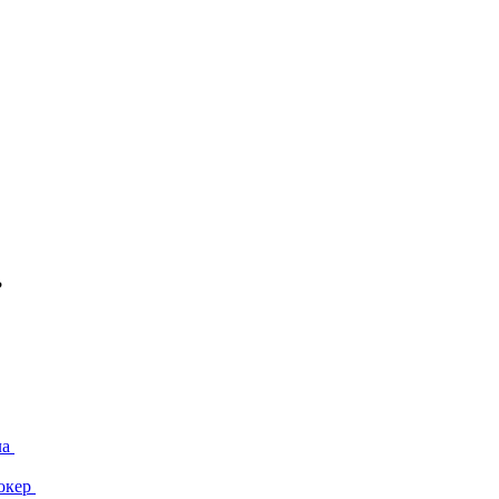
?
ла
окер