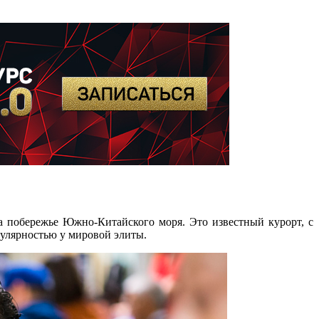
а побережье Южно-Китайского моря. Это известный курорт, с
улярностью у мировой элиты.