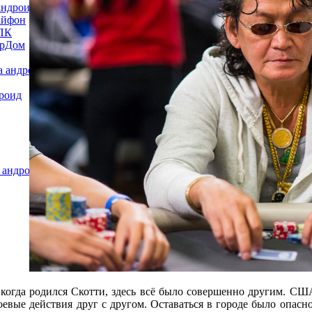
андроид
айфон
 ПК
ерДом
а андроид
дроид
 андроид
 когда родился Скотти, здесь всё было совершенно другим. С
оевые действия друг с другом. Оставаться в городе было опасн