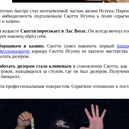
аточно быстро стал неотъемлемой частью жизни Нгуена. Парень
 амбициозность подталкивали Скотти Нгуена к более серьёз
 и казино.
м возрасте
Скотти переезжает в Лас Вегас.
Он всегда мечтал по
уен наконец обрёл себя.
борщиком в казино,
Скотти сумел накопить первый
банкр
фессиональную
карьеру. Скотти Нгуену не хватило мастерства
ботать дилером.
аботать дилером стало ключевым
в становлении Скотти, как 
гроков, находящихся за столом, где он был дилером. Получе
 банкролл.
ть профессиональным покеристом. Серьёзное отношение к поста