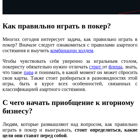
Как правильно играть в покер?
Многих сегодня интересует задача, как правильно играть в
покер? Вначале следует ознакомиться с правилами азартного
состязания и выучить
комбинации холдем
.
Чтобы чувствовать себя уверенно за игральным столом,
покеристу обязательно нужно отличать
стрит
от
флеша
, знать,
что такое
пара
и понимать, в какой момент он может сбросить
свои карты. Также стоит разбираться в разновидностях этой
игры, быть в курсе всех особенностей, связанных с
классификацией азартного состязания.
С чего начать приобщение к игорному
бизнесу?
Людям, которые размышляют над вопросом, как правильно
играть в покер и выигрывать,
стоит определиться, какие
цели они ставят перед собой
.