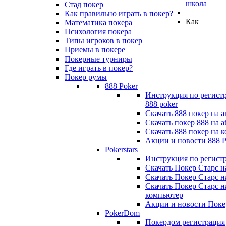
школа
Стад покер
Как правильно играть в покер?
Как
Математика покера
Психология покера
Типы игроков в покер
Приемы в покере
Покерные турниры
Где играть в покер?
Покер румы
888 Poker
Инструкция по регист
888 poker
Скачать 888 покер на 
Скачать покер 888 на 
Скачать 888 покер на 
Акции и новости 888 P
Pokerstars
Инструкция по регист
Cкачать Покер Старс н
Скачать Покер Старс н
Скачать Покер Старс н
компьютер
Акции и новости Поке
PokerDom
Покердом регистрация