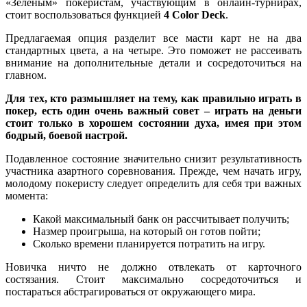
«Зеленым» покеристам, участвующим в онлайн-турнирах,
стоит воспользоваться функцией
4 Color Deck
.
Предлагаемая опция разделит все масти карт не на два
стандартных цвета, а на четыре. Это поможет не рассеивать
внимание на дополнительные детали и сосредоточиться на
главном.
Для тех, кто размышляет на тему, как правильно играть в
покер, есть один очень важный совет – играть на деньги
стоит только в хорошем состоянии духа, имея при этом
бодрый, боевой настрой.
Подавленное состояние значительно снизит результативность
участника азартного соревнования. Прежде, чем начать игру,
молодому покеристу следует определить для себя три важных
момента:
Какой максимальный банк он рассчитывает получить;
Hазмер проигрыша, на который он готов пойти;
Cколько времени планируется потратить на игру.
Новичка ничто не должно отвлекать от карточного
состязания. Стоит максимально сосредоточиться и
постараться абстрагироваться от окружающего мира.