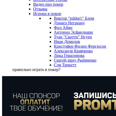
Видео про покер
Отзывы
Игроки в покер
Виктор "isildur1" Блом
Дэниел Негреану
Фил Айви
Антонио Эсфандиари
Туан "Скотти" Нгуен
Иван Демидов
Кристофер Филип Фергюсон
Александр Кравченко
Лика Герасимова
Сергей gipsy Рыбаченко
Сэм Трикетт
правильно играть в покер?