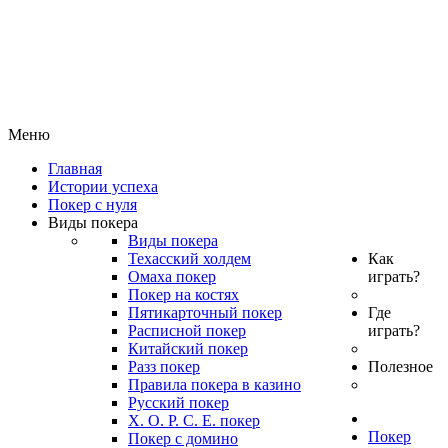
Меню
Главная
Истории успеха
Покер с нуля
Виды покера
Виды покера
Техасский холдем
Как
Омаха покер
играть?
Покер на костях
Пятикарточный покер
Где
Расписной покер
играть?
Китайский покер
Разз покер
Полезное
Правила покера в казино
Русский покер
Х. О. Р. С. Е. покер
Покер
Покер с домино