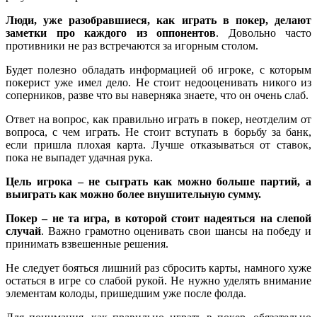
Люди, уже разобравшиеся, как играть в покер, делают
заметки про каждого из оппонентов
. Довольно часто
противники не раз встречаются за игорным столом.
Будет полезно обладать информацией об игроке, с которым
покерист уже имел дело. Не стоит недооценивать никого из
соперников, разве что вы наверняка знаете, что он очень слаб.
Ответ на вопрос, как правильно играть в покер, неотделим от
вопроса, с чем играть. Не стоит вступать в борьбу за банк,
если пришла плохая карта. Лучше отказываться от ставок,
пока не выпадет удачная рука.
Цель игрока – не сыграть как можно больше партий, а
выиграть как можно более внушительную сумму.
Покер – не та игра, в которой стоит надеяться на слепой
случай
. Важно грамотно оценивать свои шансы на победу и
принимать взвешенные решения.
Не следует бояться лишний раз сбросить карты, намного хуже
остаться в игре со слабой рукой. Не нужно уделять внимание
элементам колоды, пришедшим уже после фолда.