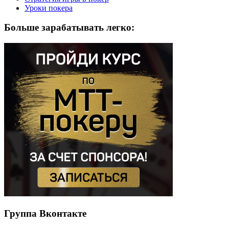
Уроки покера
Больше зарабатывать легко:
Группа Вконтакте