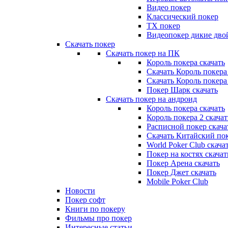
Видео покер
Классический покер
ТХ покер
Видеопокер дикие дво
Скачать покер
Скачать покер на ПК
Король покера скачать
Скачать Король покера
Скачать Король покера
Покер Шарк скачать
Скачать покер на андроид
Король покера скачать
Король покера 2 скачат
Расписной покер скача
Скачать Китайский пок
World Poker Club скача
Покер на костях скачат
Покер Арена скачать
Покер Джет скачать
Mobile Poker Club
Новости
Покер софт
Книги по покеру
Фильмы про покер
Интересные статьи