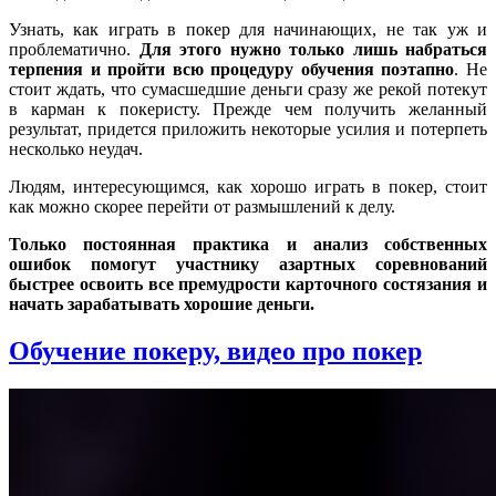
Узнать, как играть в покер для начинающих, не так уж и
проблематично.
Для этого нужно только лишь набраться
терпения и пройти всю процедуру обучения поэтапно
. Не
стоит ждать, что сумасшедшие деньги сразу же рекой потекут
в карман к покеристу. Прежде чем получить желанный
результат, придется приложить некоторые усилия и потерпеть
несколько неудач.
Людям, интересующимся, как хорошо играть в покер, стоит
как можно скорее перейти от размышлений к делу.
Только постоянная практика и анализ собственных
ошибок помогут участнику азартных соревнований
быстрее освоить все премудрости карточного состязания и
начать зарабатывать хорошие деньги.
Обучение покеру, видео про покер