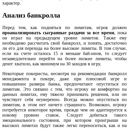
характер.
Анализ банкролла
Перед тем, как подняться по лимитам, игрок должен
проанализировать сыгранные раздачи за все время
, пока
он играл на предыдущем уровне лимитов. Также ему
необходимо рассчитать свой банкролл, и понять, достаточно
ли его для перехода на более высокие лимиты. В том случае,
если на счете осталось 15 и меньше бай-инов, то следует
незамедлительно перейти на более низкие лимиты, чтобы
денег хватило, как минимум на 30 заходов в игру.
Некоторые покеристы, несмотря на рекомендации банкролл
менеджмента в покере, даже при плюсовой игре и
повышении размера банка, предпочитают опуститься по
лимитам. Это связано с тем, что игроку не комфортно на
данных лимитах, ему тяжело принимать решения, или он
чувствует себя неуверенно. Всегда можно опуститься по
лимитам, в этом нет ничего страшного. Возможно, игроку
потребуется некоторое время, прежде чем он адаптируется к
новому уровню ставок. Следует добиться такого
эмоционального состояния, при котором проигрыши на
высоких лимитах будут также легко переноситься, как и на