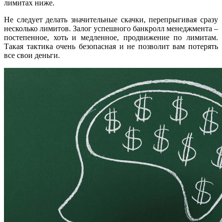
лимитах ниже.
Не следует делать значительные скачки, перепрыгивая сразу
несколько лимитов. Залог успешного банкролл менеджмента –
постепенное, хоть и медленное, продвижение по лимитам.
Такая тактика очень безопасная и не позволит вам потерять
все свои деньги.