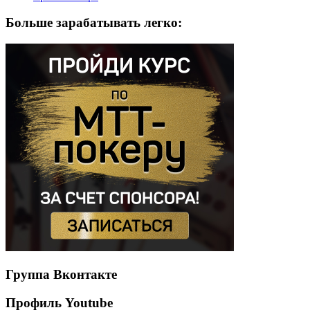
Больше зарабатывать легко:
Группа Вконтакте
Профиль Youtube