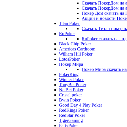
Скачать ПокерДом на 
Скачать ПокерДом на 
Покер Дом скачать на
Акции и новости Пок
Titan Poker
Скачать Титан покер н
RuPoker
RuPoker скачать на ан
Black Chip Poker
Americas Cardroom
William Hill Poker
LotosPoker
Покер Мира
Покер Мира скачать на
PokerKing
Winner Poker
TonyBet Poker
NetBet Poker
Cristal poker
Bwin Poker
Good Day 4 Play Poker
RedKings Poker
RedStar Poker
TigerGaming
PartyPoker