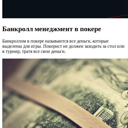
Банкролл менеджмент в покере
Банкроллом в покере называются все деньги, которые
выделены для игры. Покерист не должен заходить за стол или
в турнир, тратя все свои деньги.