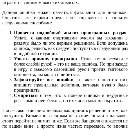
играют на слишком высоких лимитах.
Данная ошибка может оказаться фатальной для новичков.
Опытные же игроки предлагают справляться с тильтом
следующими способами:
Провести подробный анализ проигранных раздач
.
Узнать, с какими стартовыми руками вы заходили в
раздачу, было ли это верным решением. Если допущена
ошибка, решить, как следует поступать в следующий раз
в подобной ситуации.
Узнать причину проигрыша
. Если вас переехали с
более слабой рукой – это не ваша ошибка. Но при заходе
в игру с заведомо слабейшей рукой против тайтового
оппонента, вы могли ошибиться.
Зафиксируйте все ошибки
, а также напротив них
впишите правильные действия, которые нужно было
предпринять.
Смириться
с тем, что в покере ошибки и неудачные
розыгрыши неизбежны, но их число можно сократить.
После такого анализа необходимо принять решение о том, как
поступить. Возможно, если вам не хватает опыта и навыков,
стоит перейти на лимит ниже. Если же банкролл снижается не
по вашей вине, а просто из-за частых переездов, то вполне