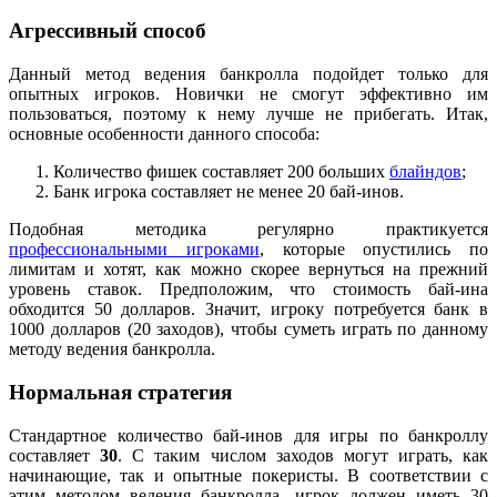
Агрессивный способ
Данный метод ведения банкролла подойдет только для
опытных игроков. Новички не смогут эффективно им
пользоваться, поэтому к нему лучше не прибегать. Итак,
основные особенности данного способа:
Количество фишек составляет 200 больших
блайндов
;
Банк игрока составляет не менее 20 бай-инов.
Подобная методика регулярно практикуется
профессиональными игроками
, которые опустились по
лимитам и хотят, как можно скорее вернуться на прежний
уровень ставок. Предположим, что стоимость бай-ина
обходится 50 долларов. Значит, игроку потребуется банк в
1000 долларов (20 заходов), чтобы суметь играть по данному
методу ведения банкролла.
Нормальная стратегия
Стандартное количество бай-инов для игры по банкроллу
составляет
30
. С таким числом заходов могут играть, как
начинающие, так и опытные покеристы. В соответствии с
этим методом ведения банкролла, игрок должен иметь 30