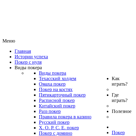
Меню
Главная
Истории успеха
Покер с нуля
Виды покера
Виды покера
Техасский холдем
Как
Омаха покер
играть?
Покер на костях
Пятикарточный покер
Где
Расписной покер
играть?
Китайский покер
Разз покер
Полезное
Правила покера в казино
Русский покер
Х. О. Р. С. Е. покер
Покер
Покер с домино