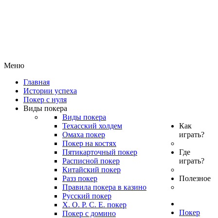
Меню
Главная
Истории успеха
Покер с нуля
Виды покера
Виды покера
Техасский холдем
Как
Омаха покер
играть?
Покер на костях
Пятикарточный покер
Где
Расписной покер
играть?
Китайский покер
Разз покер
Полезное
Правила покера в казино
Русский покер
Х. О. Р. С. Е. покер
Покер
Покер с домино