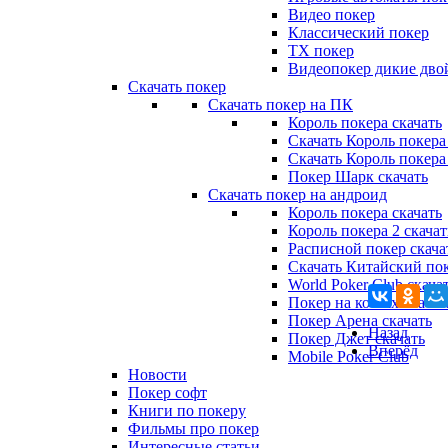
Видео покер
Классический покер
ТХ покер
Видеопокер дикие дво
Скачать покер
Скачать покер на ПК
Король покера скачать
Скачать Король покера
Скачать Король покера
Покер Шарк скачать
Скачать покер на андроид
Король покера скачать
Король покера 2 скачат
Расписной покер скача
Скачать Китайский пок
World Poker Club скача
Покер на костях скачат
Покер Арена скачать
Назад
Покер Джет скачать
Вперёд
Mobile Poker Club
Новости
Покер софт
Книги по покеру
Фильмы про покер
Интересные статьи