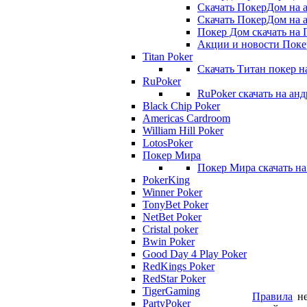
Скачать ПокерДом на 
Скачать ПокерДом на 
Покер Дом скачать на
Акции и новости Пок
Titan Poker
Скачать Титан покер н
RuPoker
RuPoker скачать на ан
Black Chip Poker
Americas Cardroom
William Hill Poker
LotosPoker
Покер Мира
Покер Мира скачать на
PokerKing
Winner Poker
TonyBet Poker
NetBet Poker
Cristal poker
Bwin Poker
Good Day 4 Play Poker
RedKings Poker
RedStar Poker
TigerGaming
Правила
не
PartyPoker