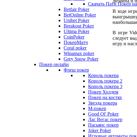
дизайна и 
Cкачать Пати Покер н
Betfair Poker
В ходе иг
BetOnline Poker
выигрышн
Unibet Poker
наибольшая
Breakout Poker
Ultima Poker
В игре Vid
CoinPoker
следует вы
ПокерМатч
игру и нас
Coral poker
Winamax poker
Grey Snow Poker
Покер онлайн
Флеш покер
Король покера
Король покера 2
Король покера 3
Покер Холдем
Покер на костях
Звезда покера
М-покер
Good Ol' Poker
Лас Вегас покер
Пасьянс покер
Joker Poker
Игровые автоматы пок