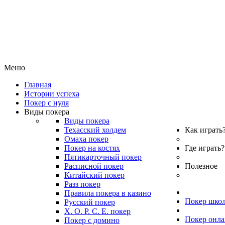
Меню
Главная
Истории успеха
Покер с нуля
Виды покера
Виды покера
Техасский холдем
Как играть
Омаха покер
Покер на костях
Где играть?
Пятикарточный покер
Расписной покер
Полезное
Китайский покер
Разз покер
Правила покера в казино
Покер шко
Русский покер
Х. О. Р. С. Е. покер
Покер онл
Покер с домино