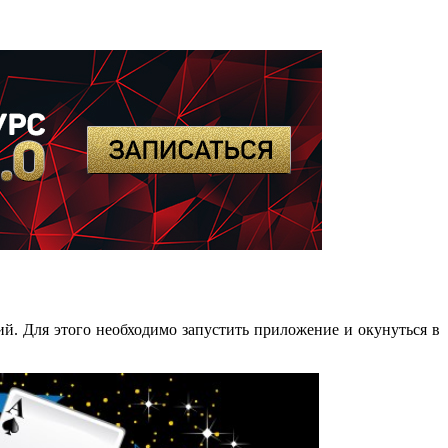
. Для этого необходимо запустить приложение и окунуться в