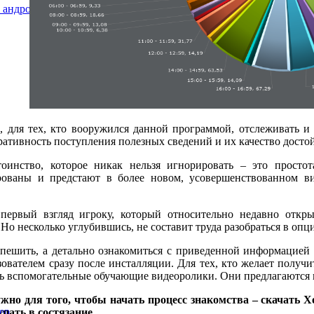
а андроид
, для тех, кто вооружился данной программой, отслеживать и 
ративность поступления полезных сведений и их качество дост
тоинство, которое никак нельзя игнорировать – это просто
рованы и предстают в более новом, усовершенствованном в
 первый взгляд игроку, который относительно недавно откр
 Но несколько углубившись, не составит труда разобраться в опц
пешить, а детально ознакомиться с приведенной информацией н
зователем сразу после инсталляции. Для тех, кто желает полу
ь вспомогательные обучающие видеоролики. Они предлагаются 
ужно для того, чтобы начать процесс знакомства – скачать 
ер
пать в состязание.