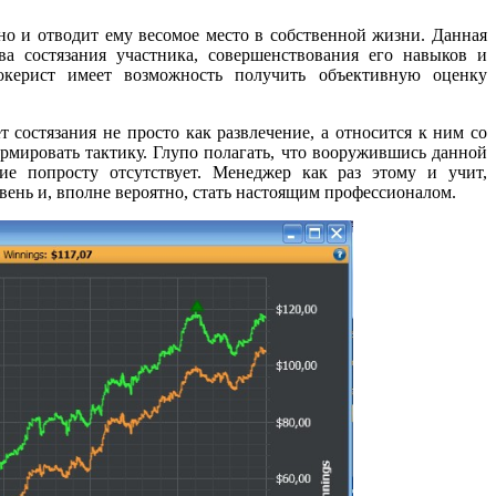
зно и отводит ему весомое место в собственной жизни. Данная
ва состязания участника, совершенствования его навыков и
окерист имеет возможность получить объективную оценку
состязания не просто как развлечение, а относится к ним со
рмировать тактику. Глупо полагать, что вооружившись данной
ие попросту отсутствует. Менеджер как раз этому и учит,
вень и, вполне вероятно, стать настоящим профессионалом.