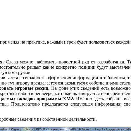
и применяя на практике, каждый игрок будет пользоваться каждой
я.
Слева можно наблюдать новостной ряд от разработчика. Т
мостоятельно решает какие конкретно позиции будут выставлен
каунтами румов.
авляется возможность оформления информации в табличном, тек
но тут игроку предлагается ознакомиться с собственными стат
ровать игровые сессии.
На фоне этих сведений есть возможнос
кретный набор в реплеере, который активируется непосредствен
сещаемых вкладов программы ХМ2.
Именно здесь собраны все 
итвы. Пользователю предлагается следующая информация: спе
одробные сведения из собственной деятельности.