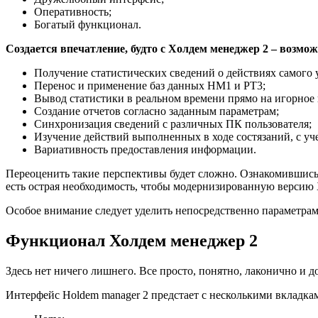
Оперативность;
Богатый функционал.
Создается впечатление, будто с Холдем менеджер 2 – возмож
Получение статистических сведений о действиях самого у
Перенос и применение баз данных НМ1 и РТ3;
Вывод статистики в реальном времени прямо на игорное 
Создание отчетов согласно заданным параметрам;
Синхронизация сведений с различных ПК пользователя;
Изучение действий выполненных в ходе состязаний, с уч
Вариативность предоставления информации.
Переоценить такие перспективы будет сложно. Ознакомившис
есть острая необходимость, чтобы модернизированную версию 
Особое внимание следует уделить непосредственно параметрам
Функционал Холдем менеджер 2
Здесь нет ничего лишнего. Все просто, понятно, лаконично и 
Интерфейс Нoldem manager 2 предстает с несколькими вкладка