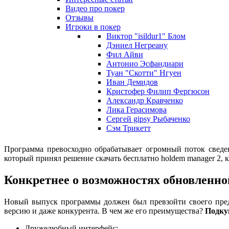
Видео про покер
Отзывы
Игроки в покер
Виктор "isildur1" Блом
Дэниел Негреану
Фил Айви
Антонио Эсфандиари
Туан "Скотти" Нгуен
Иван Демидов
Кристофер Филип Фергюсон
Александр Кравченко
Лика Герасимова
Сергей gipsy Рыбаченко
Сэм Трикетт
Программа превосходно обрабатывает огромный поток сведен
который принял решение скачать бесплатно holdem manager 2, к
Конкретнее о возможностях обновленно
Новый выпуск программы должен был превзойти своего пред
версию и даже конкурента. В чем же его преимущества?
Подку
Дружелюбный интерфейс;