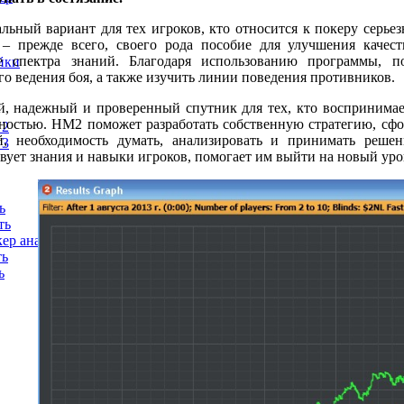
льный вариант для тех игроков, кто относится к покеру серье
– прежде всего, своего рода пособие для улучшения качест
е спектра знаний. Благодаря использованию программы, п
йки
го ведения боя, а также изучить линии поведения противников.
, надежный и проверенный спутник для тех, кто воспринимает 
зностью. НМ2 поможет разработать собственную стратегию, сфо
 2
й, необходимость думать, анализировать и принимать решен
 3
вует знания и навыки игроков, помогает им выйти на новый уро
ь
ть
ер ананас
ть
ь