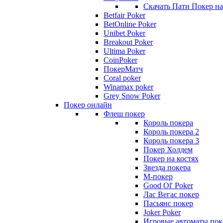
Cкачать Пати Покер н
Betfair Poker
BetOnline Poker
Unibet Poker
Breakout Poker
Ultima Poker
CoinPoker
ПокерМатч
Coral poker
Winamax poker
Grey Snow Poker
Покер онлайн
Флеш покер
Король покера
Король покера 2
Король покера 3
Покер Холдем
Покер на костях
Звезда покера
М-покер
Good Ol' Poker
Лас Вегас покер
Пасьянс покер
Joker Poker
Игровые автоматы пок