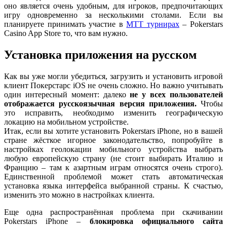
оно является очень удобным, для игроков, предпочитающих
игру одновременно за несколькими столами. Если вы
планируете принимать участие в
МТТ турнирах
– Pokerstars
Casino App Store то, что вам нужно.
Установка приложения на русском
Как вы уже могли убедиться, загрузить и установить игровой
клиент Покерстарс iOS не очень сложно. Но важно учитывать
один интересный момент: далеко
не у всех пользователей
отображается русскоязычная версия приложения.
Чтобы
это исправить, необходимо изменить географическую
локацию на мобильном устройстве.
Итак, если вы хотите установить Pokerstars iPhone, но в вашей
стране жёсткое игорное законодательство, попробуйте в
настройках геолокации мобильного устройства выбрать
любую европейскую страну (не стоит выбирать Италию и
Францию – там к азартным играм относятся очень строго).
Единственной проблемой может стать автоматическая
установка языка интерфейса выбранной страны. К счастью,
изменить это можно в настройках клиента.
Еще одна распространённая проблема при скачивании
Pokerstars iPhone –
блокировка официального сайта