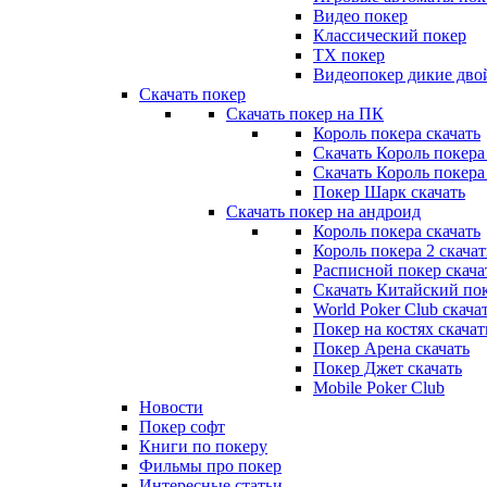
Видео покер
Классический покер
ТХ покер
Видеопокер дикие дво
Скачать покер
Скачать покер на ПК
Король покера скачать
Скачать Король покера
Скачать Король покера
Покер Шарк скачать
Скачать покер на андроид
Король покера скачать
Король покера 2 скачат
Расписной покер скача
Скачать Китайский пок
World Poker Club скача
Покер на костях скачат
Покер Арена скачать
Покер Джет скачать
Mobile Poker Club
Новости
Покер софт
Книги по покеру
Фильмы про покер
Интересные статьи