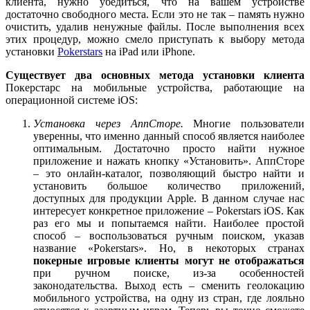
клиента, нужно убедиться, что на вашем устройстве
достаточно свободного места. Если это не так – память нужно
очистить, удалив ненужные файлы. После выполнения всех
этих процедур, можно смело приступать к выбору метода
установки
Pokerstars
на iPad или iPhone.
Существует два основных метода установки клиента
Покерстарс на мобильные устройства, работающие на
операционной системе iOS:
Установка через АппСторе.
Многие пользователи
уверенны, что именно данный способ является наиболее
оптимальным. Достаточно просто найти нужное
приложение и нажать кнопку «Установить». АппСторе
– это онлайн-каталог, позволяющий быстро найти и
установить большое количество приложений,
доступных для продукции Apple. В данном случае нас
интересует конкретное приложение – Pokerstars iOS. Как
раз его мы и попытаемся найти. Наиболее простой
способ – воспользоваться ручным поиском, указав
название «Pokerstars». Но, в некоторых странах
покерные игровые клиенты могут не отображаться
при ручном поиске, из-за особенностей
законодательства. Выход есть – сменить геолокацию
мобильного устройства, на одну из стран, где лояльно