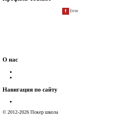
О нас
О нашей школе онлайн обучения
Контакты для связи с нами
Навигация по сайту
Карта сайта
© 2012-2026 Покер школа