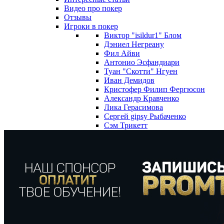
Видео про покер
Отзывы
Игроки в покер
Виктор "isildur1" Блом
Дэниел Негреану
Фил Айви
Антонио Эсфандиари
Туан "Скотти" Нгуен
Иван Демидов
Кристофер Филип Фергюсон
Александр Кравченко
Лика Герасимова
Сергей gipsy Рыбаченко
Сэм Трикетт