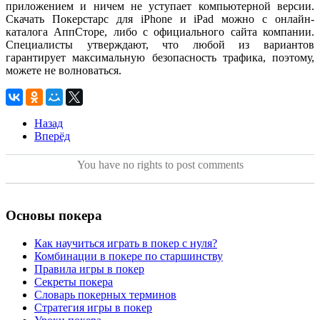
приложением и ничем не уступает компьютерной версии.
Скачать Покерстарс для iPhone и iPad можно с онлайн-
каталога АппСторе, либо с официального сайта компании.
Специалисты утверждают, что любой из вариантов
гарантирует максимальную безопасность трафика, поэтому,
можете не волноваться.
Назад
Вперёд
You have no rights to post comments
Основы покера
Как научиться играть в покер с нуля?
Комбинации в покере по старшинству
Правила игры в покер
Секреты покера
Словарь покерных терминов
Стратегия игры в покер