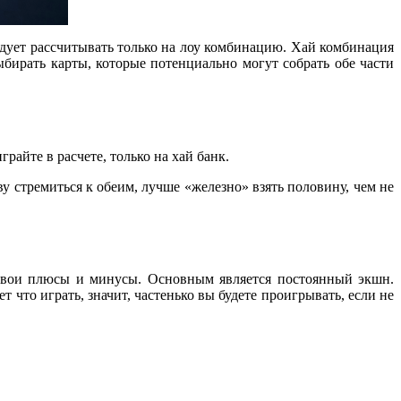
ледует рассчитывать только на лоу комбинацию. Хай комбинация
выбирать карты, которые потенциально могут собрать обе части
грайте в расчете, только на хай банк.
у стремиться к обеим, лучше «железно» взять половину, чем не
ь свои плюсы и минусы. Основным является постоянный экшн.
т что играть, значит, частенько вы будете проигрывать, если не