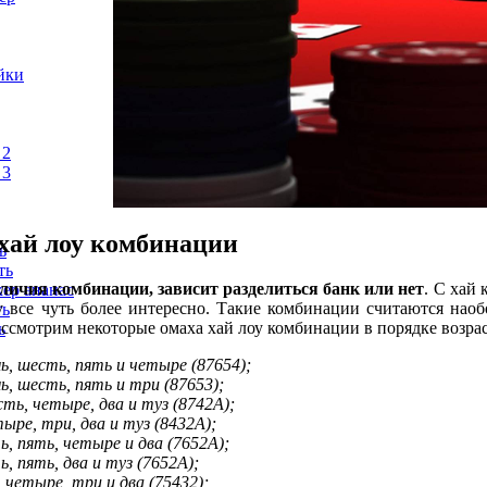
йки
 2
 3
хай лоу комбинации
ь
ть
аличия комбинации, зависит разделиться банк или нет
. С хай
ер ананас
у все чуть более интересно. Такие комбинации считаются наоб
ть
ассмотрим некоторые омаха хай лоу комбинации в порядке возра
ь
ь, шесть, пять и четыре (87654);
ь, шесть, пять и три (87653);
ть, четыре, два и туз (8742A);
ыре, три, два и туз (8432A);
ь, пять, четыре и два (7652A);
, пять, два и туз (7652A);
 четыре, три и два (75432);