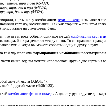
ь, четыре, три и два (65432);
ыре, три, два и туз (6432A);
е, три, два и туз (5432A).
оворили, карты в лоу комбинациях
омаха покере
называются све
 наличии карт лоу комбинации. Так как старшей – при этом слабе
 присутствие на столе делит банк.
и, что два игрока собрали одинаковые хай
комбинации карт в п
х покера, банк разделяется между ними. То же правило справедли
вают случаи, когда вы можете собрать и одну и другую руку.
а хай лоу правила формирования комбинации рассматривают 
я части банка лоу, вы можете использовать другие две карты из 
любой другой масти (AhQh34);
ть любой другой масти (6h5hJh25).
я хай
комбинации флеш в покере
. А для лоу руки другие две кар
ри этом у одного из них также собрана и лоу, то он получает тр