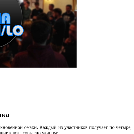
нка
ыкновенной омахи. Каждый из участников получает по четыре,
бщие карты согласно улицам: