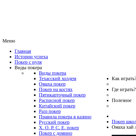
Меню
Главная
Истории успеха
Покер с нуля
Виды покера
Виды покера
Техасский холдем
Как играть
Омаха покер
Покер на костях
Где играть?
Пятикарточный покер
Расписной покер
Полезное
Китайский покер
Разз покер
Правила покера в казино
Покер шко
Русский покер
Омаха хай 
Х. О. Р. С. Е. покер
Покер с домино