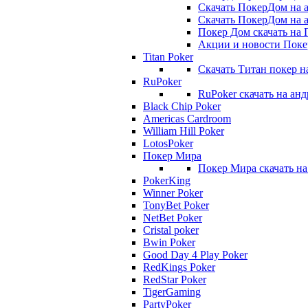
Скачать ПокерДом на 
Скачать ПокерДом на 
Покер Дом скачать на
Акции и новости Пок
Titan Poker
Скачать Титан покер н
RuPoker
RuPoker скачать на ан
Black Chip Poker
Americas Cardroom
William Hill Poker
LotosPoker
Покер Мира
Покер Мира скачать на
PokerKing
Winner Poker
TonyBet Poker
NetBet Poker
Cristal poker
Bwin Poker
Good Day 4 Play Poker
RedKings Poker
RedStar Poker
TigerGaming
PartyPoker