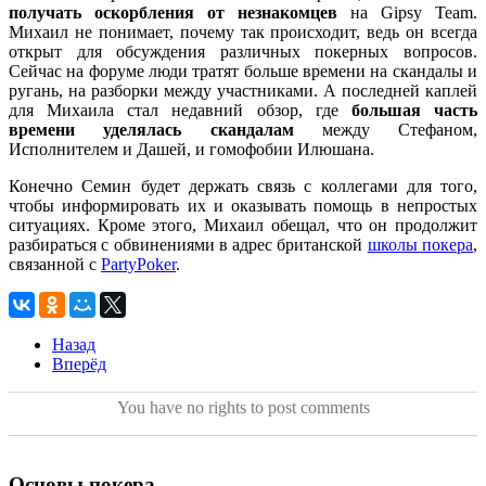
получать оскорбления от незнакомцев
на Gipsy Team.
Михаил не понимает, почему так происходит, ведь он всегда
открыт для обсуждения различных покерных вопросов.
Сейчас на форуме люди тратят больше времени на скандалы и
ругань, на разборки между участниками. А последней каплей
для Михаила стал недавний обзор, где
большая часть
времени уделялась скандалам
между Стефаном,
Исполнителем и Дашей, и гомофобии Илюшана.
Конечно Семин будет держать связь с коллегами для того,
чтобы информировать их и оказывать помощь в непростых
ситуациях. Кроме этого, Михаил обещал, что он продолжит
разбираться с обвинениями в адрес британской
школы покера
,
связанной с
PartyPoker
.
Назад
Вперёд
You have no rights to post comments
Основы покера