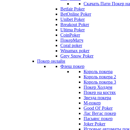
Cкачать Пати Покер н
Betfair Poker
BetOnline Poker
Unibet Poker
Breakout Poker
Ultima Poker
CoinPoker
ПокерМатч
Coral poker
Winamax poker
Grey Snow Poker
Покер онлайн
Флеш покер
Король покера
Король покера 2
Король покера 3
Покер Холдем
Покер на костях
Звезда покера
М-покер
Good Ol' Poker
Лас Вегас покер
Пасьянс покер
Joker Poker
Игровые автоматы пок