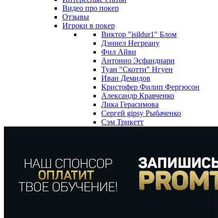
Видео про покер
Отзывы
Игроки в покер
Виктор "isildur1" Блом
Дэниел Негреану
Фил Айви
Антонио Эсфандиари
Туан "Скотти" Нгуен
Иван Демидов
Кристофер Филип Фергюсон
Александр Кравченко
Лика Герасимова
Сергей gipsy Рыбаченко
Сэм Трикетт