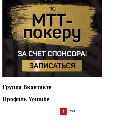
Группа Вконтакте
Профиль Youtube