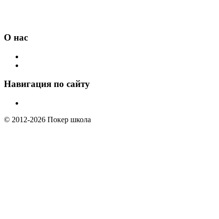
О нас
О нашей школе онлайн обучения
Контакты для связи с нами
Навигация по сайту
Карта сайта
© 2012-2026 Покер школа