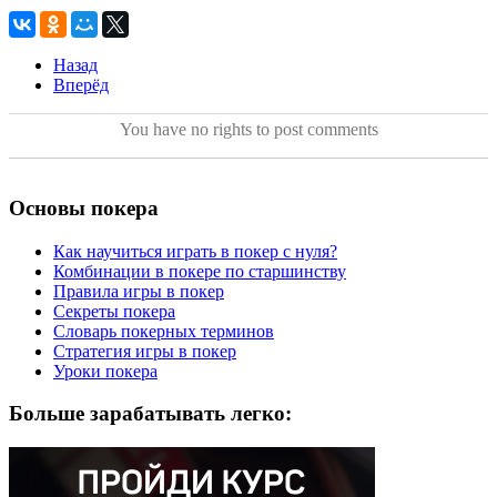
Назад
Вперёд
You have no rights to post comments
Основы покера
Как научиться играть в покер с нуля?
Комбинации в покере по старшинству
Правила игры в покер
Секреты покера
Словарь покерных терминов
Стратегия игры в покер
Уроки покера
Больше зарабатывать легко: