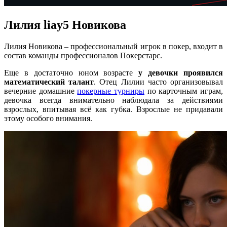
Лилия liay5 Новикова
Лилия Новикова – профессиональный игрок в покер, входит в
состав команды профессионалов Покерстарс.
Еще в достаточно юном возрасте
у девочки проявился
математический талант
. Отец Лилии часто организовывал
вечерние домашние
покерные турниры
по карточным играм,
девочка всегда внимательно наблюдала за действиями
взрослых, впитывая всё как губка. Взрослые не придавали
этому особого внимания.