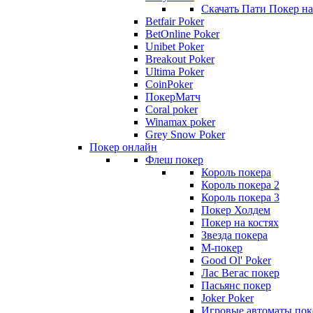
Cкачать Пати Покер н
Betfair Poker
BetOnline Poker
Unibet Poker
Breakout Poker
Ultima Poker
CoinPoker
ПокерМатч
Coral poker
Winamax poker
Grey Snow Poker
Покер онлайн
Флеш покер
Король покера
Король покера 2
Король покера 3
Покер Холдем
Покер на костях
Звезда покера
М-покер
Good Ol' Poker
Лас Вегас покер
Пасьянс покер
Joker Poker
Игровые автоматы пок