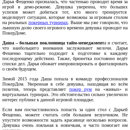
Дарья Фещенко призналась, что частенько проводит время за
игрой в демо-режиме. Девушка уверенна, что больших
успехов может добиться тот, кто много тренируется
моделирует ситуации, которые возможны за игровым столом
на реальных
покерных турнирах
. Выше мы уже говорили, что
львиную долю своего игрового времени девушка проводит на
ПокерДоме.
Даша – большая поклонница тайм-менеджмент
а и считает,
что наибольшего внимания заслуживают мелочи. Дарья
Фешенко тщательно подходит к подготовке к каждому
последующему действию. Также, брюнетка постоянно ведёт
списки дел. Дарья обожает импровизировать и фантазировать
о своём будущем.
Зимой 2015 года Даша попала в команду профессионалов
ПокерДом. Уверенная в себе девушка, находящая во всём
позитив, теперь представляет
покер рум
на «живых» и
виртуальных турнирах. Это обстоятельство сильно увеличило
интерес публике к данной игровой площадке.
Если вам посчастливилось попасть за один стол с Дарьей
Фещенко, можете считать себя большим везунчиком. Не
упустите возможности задать красавице несколько вопросов.
Девушка очень лояльная к новичкам, и часто помогает им