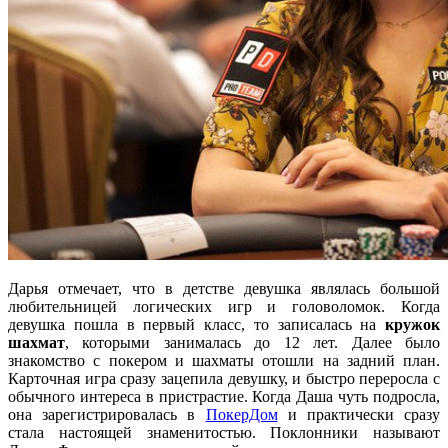
Дарья отмечает, что в детстве девушка являлась большой
любительницей логических игр и головоломок. Когда
девушка пошла в первый класс, то записалась на
кружок
шахмат
, которыми занималась до 12 лет. Далее было
знакомство с покером и шахматы отошли на задний план.
Карточная игра сразу зацепила девушку, и быстро переросла с
обычного интереса в пристрастие. Когда Даша чуть подросла,
она зарегистрировалась в
ПокерДом
и практически сразу
стала настоящей знаменитостью. Поклонники называют