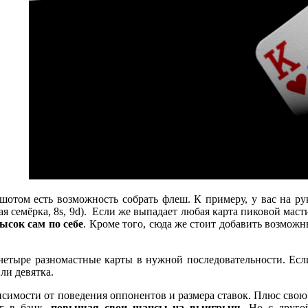
шотом есть возможность собрать флеш. К примеру, у вас на рук
я семёрка, 8s, 9d). Если же выпадает любая карта пиковой масти (
ысок сам по себе
. Кроме того, сюда же стоит добавить возможн
етыре разномастные карты в нужной последовательности. Если у 
ли девятка.
симости от поведения оппонентов и размера ставок. Плюс свою 
ег в банк,
повышая свои шансы на выигрыш.
Но с другой