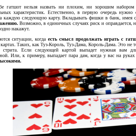
бе гатшот нельзя назвать ни плохим, ни хорошим набором 
льных характеристик. Естественно, в первую очередь нужно
за каждую следующую карту. Вкладывать фишки в банк, имея
ражению.
Возможно, в единичных случаях риск и оправдается, 
оздно накажут.
ются ситуации, когда
есть смысл продолжать играть с гатш
картах. Таких, как Туз-Король, Туз-Дама, Король-Дама. Это не 
я стрита. Если следующей картой выпадет нужная вам д
ной. Или, к примеру, выпадает пара дам, когда у вас на рука
высокими.