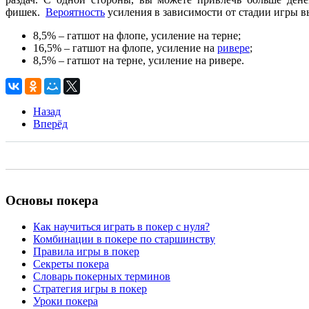
фишек.
Вероятность
усиления в зависимости от стадии игры 
8,5% – гатшот на флопе, усиление на терне;
16,5% – гатшот на флопе, усиление на
ривере
;
8,5% – гатшот на терне, усиление на ривере.
Назад
Вперёд
Основы покера
Как научиться играть в покер с нуля?
Комбинации в покере по старшинству
Правила игры в покер
Секреты покера
Словарь покерных терминов
Стратегия игры в покер
Уроки покера