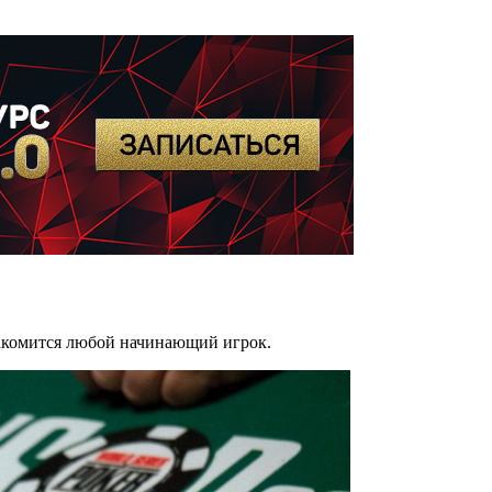
накомится любой начинающий игрок.