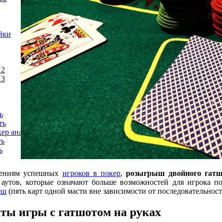
йки
 2
 3
ь
ть
ер ананас
ть
ь
дениям успешных
игроков в покер
,
розыгрыш двойного гатшо
 аутов, которые означают больше возможностей для игрока по
еш
(пять карт одной масти вне зависимости от последовательност
ты игры с гатшотом на руках