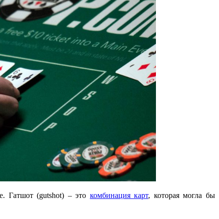
. Гатшот (gutshot) – это
комбинация карт
, которая могла бы