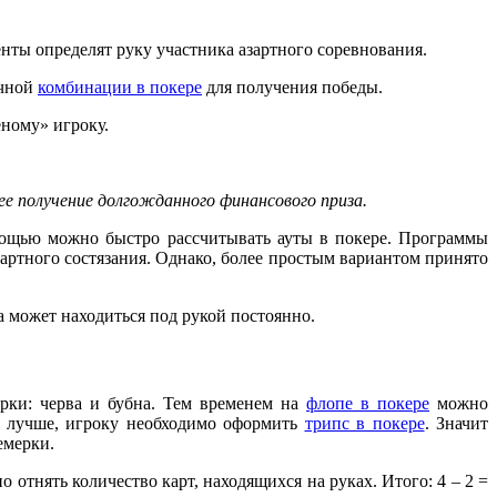
нты определят руку участника азартного соревнования.
ачной
комбинации в покере
для получения победы.
еному» игроку.
е получение долгожданного финансового приза.
мощью можно быстро рассчитывать ауты в покере. Программы
зартного состязания. Однако, более простым вариантом принято
а может находиться под рукой постоянно.
ерки: черва и бубна. Тем временем на
флопе в покере
можно
ку лучше, игроку необходимо оформить
трипс в покере
. Значит
семерки.
 отнять количество карт, находящихся на руках. Итого: 4 – 2 =