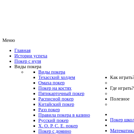
Меню
Главная
Истории успеха
Покер с нуля
Виды покера
Виды покера
Техасский холдем
Как играть
Омаха покер
Покер на костях
Где играть?
Пятикарточный покер
Расписной покер
Полезное
Китайский покер
Разз покер
Правила покера в казино
Покер шко
Русский покер
Х. О. Р. С. Е. покер
Математик
Покер с домино