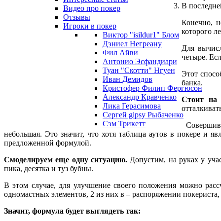
В последне
Видео про покер
Отзывы
Конечно, н
Игроки в покер
которого ле
Виктор "isildur1" Блом
Дэниел Негреану
Для вычисл
Фил Айви
четыре. Есл
Антонио Эсфандиари
Туан "Скотти" Нгуен
Этот спосо
Иван Демидов
банка.
Кристофер Филип Фергюсон
Александр Кравченко
Стоит на 
Лика Герасимова
отталкиват
Сергей gipsy Рыбаченко
Сэм Трикетт
Совершив 
небольшая. Это значит, что хотя таблица аутов в покере и я
предложенной формулой.
Смоделируем еще одну ситуацию.
Допустим, на руках у уча
пика, десятка и туз бубны.
В этом случае, для улучшение своего положения можно рассч
одномастных элементов, 2 из них в – распоряжении покериста, 
Значит, формула будет выглядеть так: