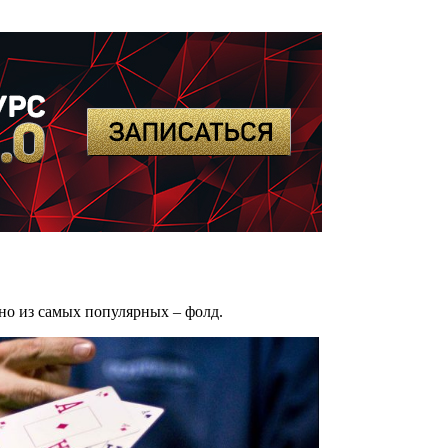
дно из самых популярных – фолд.