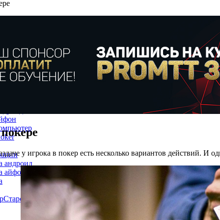
ере
рации на
андроид
айфон
компьютер
 покере
oker
аздаче у игрока в покер есть несколько вариантов действий. И о
рации
а андроид
а айфон
а
рСтарс