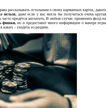
рава рассказывать остальным о своих карманных картах, давать
е нельзя,
даже если у вас могла бы получиться очень крутая
ь часто придётся заплатить. В любом случае, применять фолд на
ь фишки,
но и предоставит много информации о манере игры
в каких – уходить из раздачи.