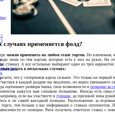
йки
 2
 3
х случаях применяется фолд?
кере
можно применять на любом этапе торгов.
Но ключевым, к
ь
оды лишь по тем картам, которые есть у них на руках. На э
ть
ные ставки). А все остальные выбирают один из трех вариантов:
ер ананас
стоит делать в нескольких случаях:
ть
агаете, что у соперников карты сильнее. Это только на первый в
ь
 Участвуя в каждой раздаче вы медленно, но верно уменьшаете 
гда оценивают размеры банка, свои возможности и
позицию за с
онентов кажутся вам слишком большими. Иногда есть смысл 
 например, если вы участвуете в
турнире
, до призовой зоны рукой
есь в не самой выгодной позиции. Расположение за игровым
в торги, тем больше у вас информации о ставках оппонентов. П
зависимости от позиции. Риск получить ответную ставку с п