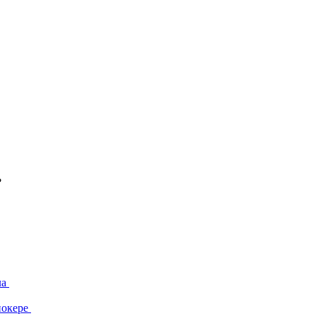
?
ла
покере