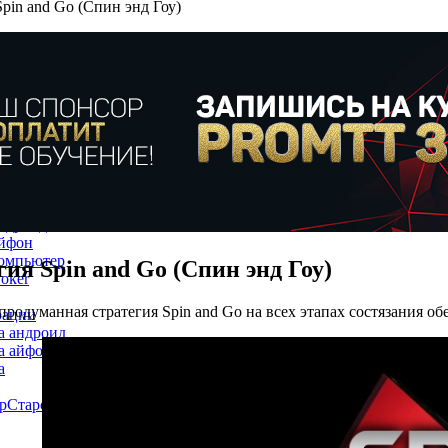
pin and Go (Спин энд Гоу)
рации на
андроид
айфон
компьютер
гия Spin and Go (Спин энд Гоу)
oker
продуманная стратегия Spin and Go на всех этапах состязания о
рации
а андроид
а айфон
а
рСтарс