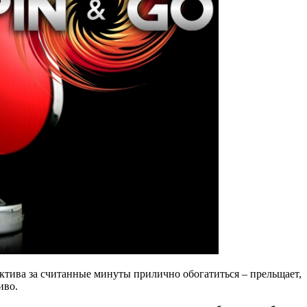
ектива за считанные минуты прилично обогатиться – прельщает,
чиво.