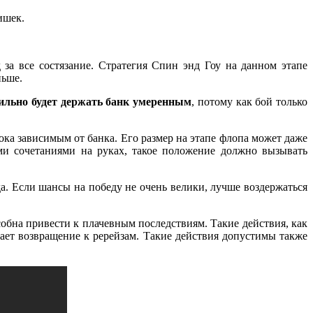
ишек.
за все состязание. Стратегия Спин энд Гоу на данном этапе
ньше.
ильно будет держать банк умеренным
, потому как бой только
ока зависимым от банка. Его размер на этапе флопа может даже
ми сочетаниями на руках, такое положение должно вызывать
а. Если шансы на победу не очень велики, лучше воздержаться
собна привести к плачевным последствиям. Такие действия, как
кает возвращение к ререйзам. Такие действия допустимы также