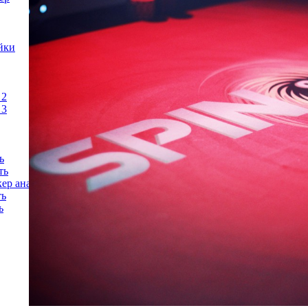
йки
 2
 3
ь
ть
ер ананас
ть
ь