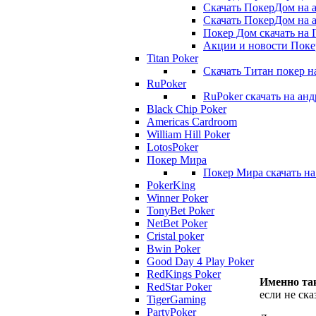
Скачать ПокерДом на 
Скачать ПокерДом на 
Покер Дом скачать на
Акции и новости Пок
Titan Poker
Скачать Титан покер н
RuPoker
RuPoker скачать на ан
Black Chip Poker
Americas Cardroom
William Hill Poker
LotosPoker
Покер Мира
Покер Мира скачать на
PokerKing
Winner Poker
TonyBet Poker
NetBet Poker
Cristal poker
Bwin Poker
Good Day 4 Play Poker
RedKings Poker
Именно та
RedStar Poker
если не ска
TigerGaming
PartyPoker