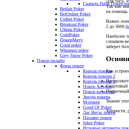
Для того, 
Cкачать Пати Покер н
Так как вы
Betfair Poker
на помощь
BetOnline Poker
Unibet Poker
Важно пони
Breakout Poker
2 до 3600
б
Ultima Poker
CoinPoker
Наиболее ч
ПокерМатч
слишком ве
Coral poker
заберет бол
Winamax poker
Grey Snow Poker
Основн
Покер онлайн
Флеш покер
Как устро
Король покера
Король покера 2
Продолжите
Король покера 3
Стартовый 
Покер Холдем
Первичный 
Покер на костях
Звезда покера
Знание эти
М-покер
Good Ol' Poker
Хитрости,
Лас Вегас покер
Пасьянс покер
Joker Poker
Игровые автоматы пок