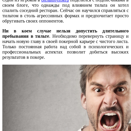
своем блоге, что однажды под влиянием тильта он хотел
спалить соседний ресторан. Сейчас он научился справляться с
тильтом в столь агрессивных формах и предпочитает просто
обругивать своих оппонентов.
Ни в коем случае нельзя допустить длительного
пребывания в тильте
. Необходимо перевернуть страницу и
начать новую главу в своей покерной карьере с чистого листа.
Только постоянная работа над собой в психологических и
профессиональных аспектах позволит добиться высоких
результатов в покере.