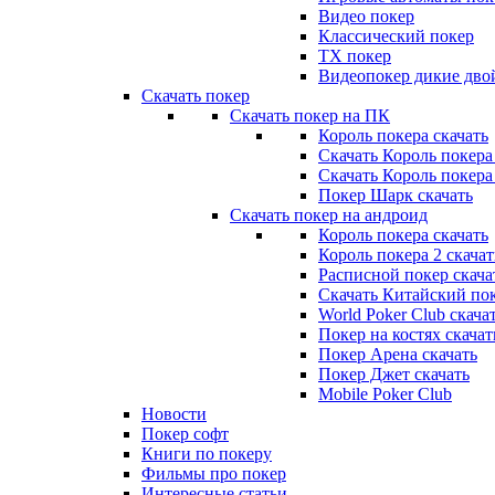
Видео покер
Классический покер
ТХ покер
Видеопокер дикие дво
Скачать покер
Скачать покер на ПК
Король покера скачать
Скачать Король покера
Скачать Король покера
Покер Шарк скачать
Скачать покер на андроид
Король покера скачать
Король покера 2 скачат
Расписной покер скача
Скачать Китайский пок
World Poker Club скача
Покер на костях скачат
Покер Арена скачать
Покер Джет скачать
Mobile Poker Club
Новости
Покер софт
Книги по покеру
Фильмы про покер
Интересные статьи