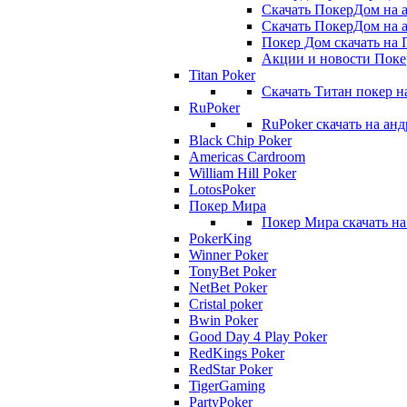
Скачать ПокерДом на 
Скачать ПокерДом на 
Покер Дом скачать на
Акции и новости Пок
Titan Poker
Скачать Титан покер н
RuPoker
RuPoker скачать на ан
Black Chip Poker
Americas Cardroom
William Hill Poker
LotosPoker
Покер Мира
Покер Мира скачать на
PokerKing
Winner Poker
TonyBet Poker
NetBet Poker
Cristal poker
Bwin Poker
Good Day 4 Play Poker
RedKings Poker
RedStar Poker
TigerGaming
PartyPoker