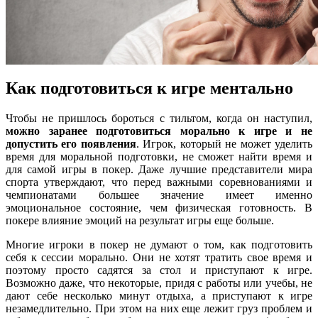
Как подготовиться к игре ментально
Чтобы не пришлось бороться с тильтом, когда он наступил,
можно заранее подготовиться морально к игре и не
допустить его появления
. Игрок, который не может уделить
время для моральной подготовки, не сможет найти время и
для самой игры в покер. Даже лучшие представители мира
спорта утверждают, что перед важными соревнованиями и
чемпионатами большее значение имеет именно
эмоциональное состояние, чем физическая готовность. В
покере влияние эмоций на результат игры еще больше.
Многие игроки в покер не думают о том, как подготовить
себя к сессии морально. Они не хотят тратить свое время и
поэтому просто садятся за стол и приступают к игре.
Возможно даже, что некоторые, придя с работы или учебы, не
дают себе несколько минут отдыха, а приступают к игре
незамедлительно. При этом на них еще лежит груз проблем и