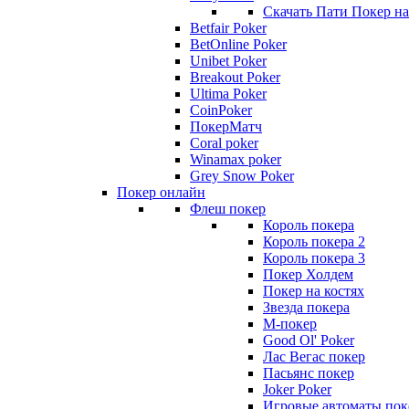
Cкачать Пати Покер н
Betfair Poker
BetOnline Poker
Unibet Poker
Breakout Poker
Ultima Poker
CoinPoker
ПокерМатч
Coral poker
Winamax poker
Grey Snow Poker
Покер онлайн
Флеш покер
Король покера
Король покера 2
Король покера 3
Покер Холдем
Покер на костях
Звезда покера
М-покер
Good Ol' Poker
Лас Вегас покер
Пасьянс покер
Joker Poker
Игровые автоматы пок