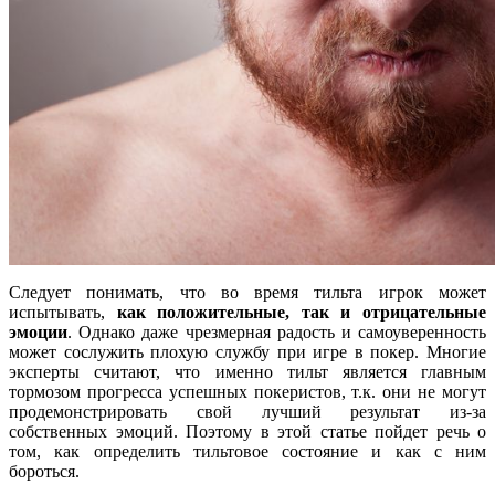
Следует понимать, что во время тильта игрок может
испытывать,
как положительные, так и отрицательные
эмоции
. Однако даже чрезмерная радость и самоуверенность
может сослужить плохую службу при игре в покер. Многие
эксперты считают, что именно тильт является главным
тормозом прогресса успешных покеристов, т.к. они не могут
продемонстрировать свой лучший результат из-за
собственных эмоций. Поэтому в этой статье пойдет речь о
том, как определить тильтовое состояние и как с ним
бороться.