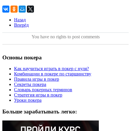
Назад
Вперёд
You have no rights to post comments
Основы покера
Как научиться играть в покер с нуля?
Комбинации в покере по старшинству
Правила игры в покер
Секреты покера
Словарь покерных терминов
Стратегия игры в покер
Уроки покера
Больше зарабатывать легко: