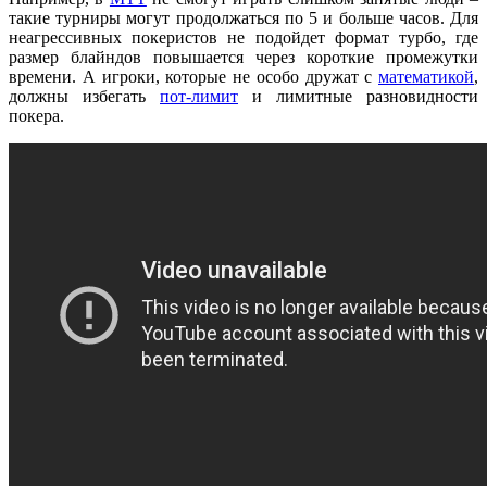
такие турниры могут продолжаться по 5 и больше часов. Для
неагрессивных покеристов не подойдет формат турбо, где
размер блайндов повышается через короткие промежутки
времени. А игроки, которые не особо дружат с
математикой
,
должны избегать
пот-лимит
и лимитные разновидности
покера.