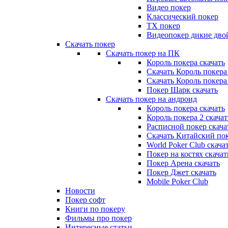
Видео покер
Классический покер
ТХ покер
Видеопокер дикие дво
Скачать покер
Скачать покер на ПК
Король покера скачать
Скачать Король покера
Скачать Король покера
Покер Шарк скачать
Скачать покер на андроид
Король покера скачать
Король покера 2 скачат
Расписной покер скача
Скачать Китайский пок
World Poker Club скача
Покер на костях скачат
Покер Арена скачать
Покер Джет скачать
Mobile Poker Club
Новости
Покер софт
Книги по покеру
Фильмы про покер
Интересные статьи