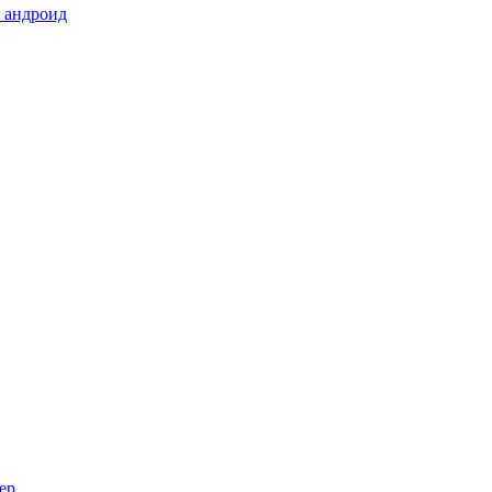
а андроид
ер