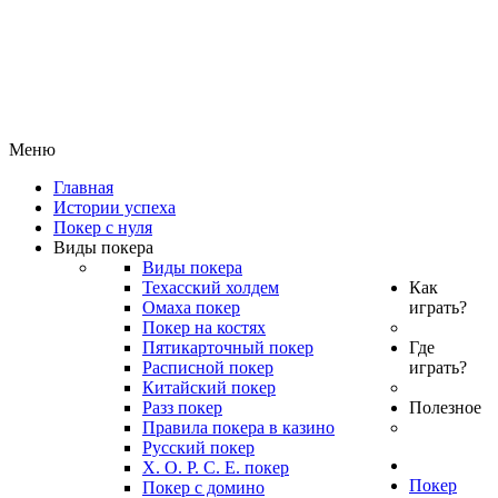
Меню
Главная
Истории успеха
Покер с нуля
Виды покера
Виды покера
Техасский холдем
Как
Омаха покер
играть?
Покер на костях
Пятикарточный покер
Где
Расписной покер
играть?
Китайский покер
Разз покер
Полезное
Правила покера в казино
Русский покер
Х. О. Р. С. Е. покер
Покер
Покер с домино