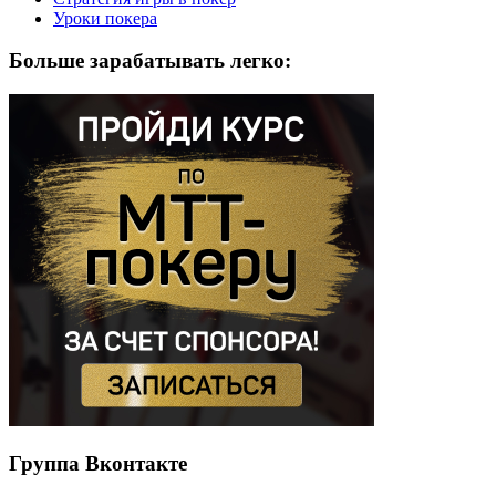
Уроки покера
Больше зарабатывать легко:
Группа Вконтакте