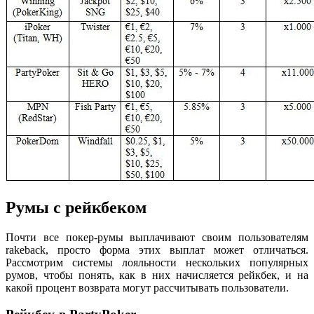
Румы с рейкбеком
Почти все покер-румы выплачивают своим пользователям
rakeback, просто форма этих выплат может отличаться.
Рассмотрим системы лояльности нескольких популярных
румов, чтобы понять, как в них начисляется рейкбек, и на
какой процент возврата могут рассчитывать пользователи.