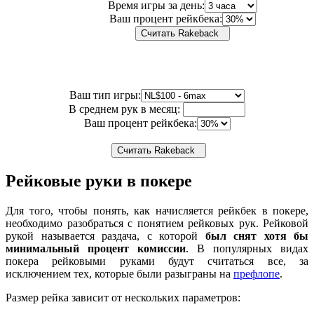
Время игры за день:
Ваш процент рейкбека:
Ваш тип игры:
В среднем рук в месяц:
Ваш процент рейкбека:
Рейковые руки в покере
Для того, чтобы понять, как начисляется рейкбек в покере,
необходимо разобраться с понятием рейковых рук. Рейковой
рукой называется раздача, с которой
был снят хотя бы
минимальный процент комиссии
. В популярных видах
покера рейковыми руками будут считаться все, за
исключением тех, которые были разыграны на
префлопе
.
Размер рейка зависит от нескольких параметров: