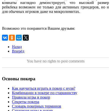
комнаты наглядно демонстрирует, что высокий размер
рейкбека возможен не только для активных гриндеров, но и
для обычных игроков даже на микролимитах.
Возможно это понравится Вашим друзьям:
Назад
Вперёд
You have no rights to post comments
Основы покера
Как научиться играть в покер с нуля?
Комбинации в покере по старшинству
Правила игры в покер
Секреты покера
Словарь покерных терминов
Стратегия игры в покер