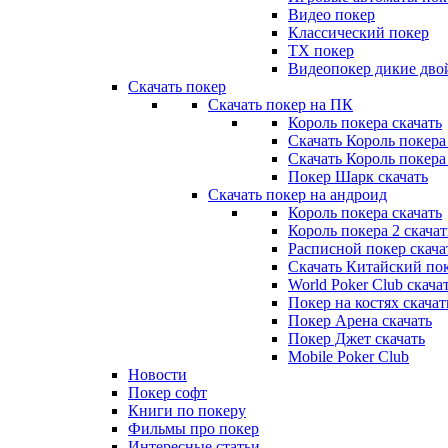
Видео покер
Классический покер
ТХ покер
Видеопокер дикие дво
Скачать покер
Скачать покер на ПК
Король покера скачать
Скачать Король покера
Скачать Король покера
Покер Шарк скачать
Скачать покер на андроид
Король покера скачать
Король покера 2 скачат
Расписной покер скача
Скачать Китайский пок
World Poker Club скача
Покер на костях скачат
Покер Арена скачать
Покер Джет скачать
Mobile Poker Club
Новости
Покер софт
Книги по покеру
Фильмы про покер
Интересные статьи