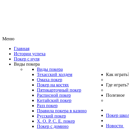
Меню
Главная
Истории успеха
Покер с нуля
Виды покера
Виды покера
Техасский холдем
Как играть
Омаха покер
Покер на костях
Где играть?
Пятикарточный покер
Расписной покер
Полезное
Китайский покер
Разз покер
Правила покера в казино
Покер шко
Русский покер
Х. О. Р. С. Е. покер
Новости
Покер с домино