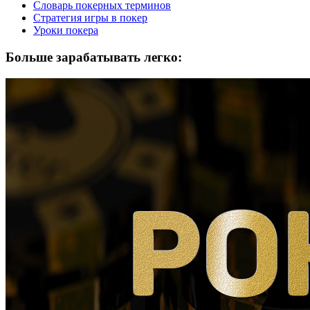
Словарь покерных терминов
Стратегия игры в покер
Уроки покера
Больше зарабатывать легко: