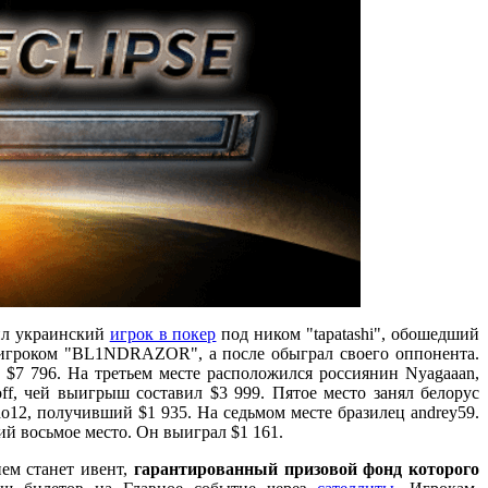
л украинский
игрок в покер
под ником "tapatashi", обошедший
игроком "BL1NDRAZOR", а после обыграл своего оппонента.
ал $7 796. На третьем месте расположился россиянин Nyagaaan,
ff, чей выигрыш составил $3 999. Пятое место занял белорус
o12, получивший $1 935. На седьмом месте бразилец andrey59.
й восьмое место. Он выиграл $1 161.
ием станет ивент,
гарантированный призовой фонд которого