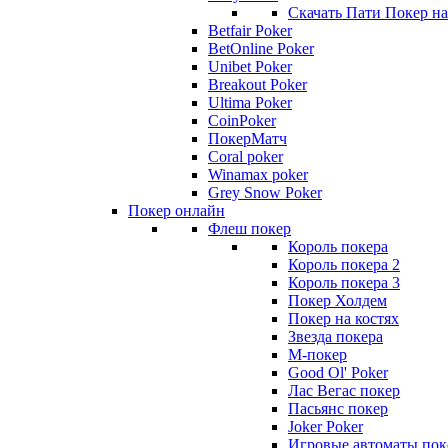
Cкачать Пати Покер н
Betfair Poker
BetOnline Poker
Unibet Poker
Breakout Poker
Ultima Poker
CoinPoker
ПокерМатч
Coral poker
Winamax poker
Grey Snow Poker
Покер онлайн
Флеш покер
Король покера
Король покера 2
Король покера 3
Покер Холдем
Покер на костях
Звезда покера
М-покер
Good Ol' Poker
Лас Вегас покер
Пасьянс покер
Joker Poker
Игровые автоматы пок