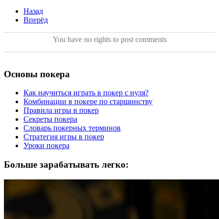
Назад
Вперёд
You have no rights to post comments
Основы покера
Как научиться играть в покер с нуля?
Комбинации в покере по старшинству
Правила игры в покер
Секреты покера
Словарь покерных терминов
Стратегия игры в покер
Уроки покера
Больше зарабатывать легко: