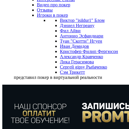
Видео про покер
Отзывы
Игроки в покер
Виктор "isildur1" Блом
Дэниел Негреану
Фил Айви
Антонио Эсфандиари
Туан "Скотти" Нгуен
Иван Демидов
Кристофер Филип Фергюсон
Александр Кравченко
Лика Герасимова
Сергей gipsy Рыбаченко
Сэм Трикетт
представил покер в виртуальной реальности