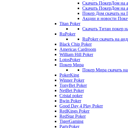
Скачать ПокерДом на 
Скачать ПокерДом на 
Покер Дом скачать на
Акции и новости Пок
Titan Poker
Скачать Титан покер н
RuPoker
RuPoker скачать на ан
Black Chip Poker
Americas Cardroom
William Hill Poker
LotosPoker
Покер Мира
Покер Мира скачать на
PokerKing
Winner Poker
TonyBet Poker
NetBet Poker
Cristal poker
Bwin Poker
Good Day 4 Play Poker
RedKings Poker
RedStar Poker
TigerGaming
PartyPoker