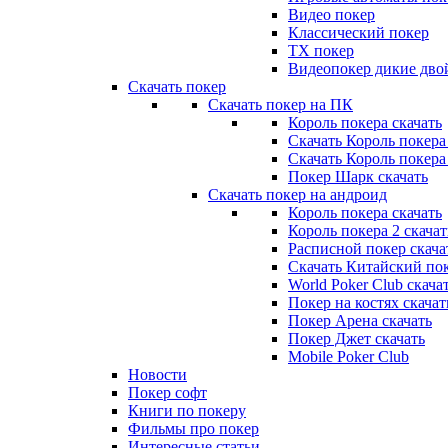
Видео покер
Классический покер
ТХ покер
Видеопокер дикие дво
Скачать покер
Скачать покер на ПК
Король покера скачать
Скачать Король покера
Скачать Король покера
Покер Шарк скачать
Скачать покер на андроид
Король покера скачать
Король покера 2 скачат
Расписной покер скача
Скачать Китайский пок
World Poker Club скача
Покер на костях скачат
Покер Арена скачать
Покер Джет скачать
Mobile Poker Club
Новости
Покер софт
Книги по покеру
Фильмы про покер
Интересные статьи