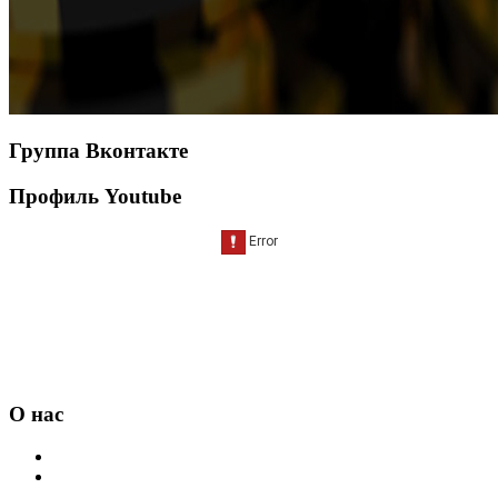
Группа Вконтакте
Профиль Youtube
О нас
О нашей школе онлайн обучения
Контакты для связи с нами