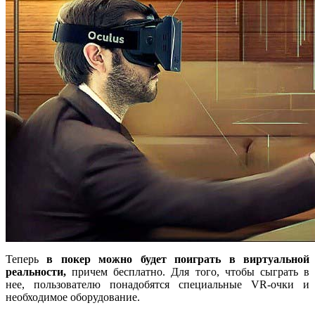
Теперь
в покер можно будет поиграть в виртуальной
реальности,
причем бесплатно. Для того, чтобы сыграть в
нее, пользователю понадобятся специальные VR-очки и
необходимое оборудование.