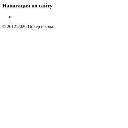
Навигация по сайту
Карта сайта
© 2012-2026 Покер школа