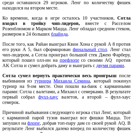
среди оставшихся 29 игроков. Ленг по количеству фишек
находился на втором месте.
Ко времени, когда в игре осталось 10 участников,
Сотла
входил в тройку чип-лидеров,
вместе с Расселом
Розенблюмом и Марком Мацца. Ленг обладал средним стеком,
размером в 24 больших
блайнда
.
После того, как Райан выиграл Квин Хона с рукой А 8 против
его руки А 5, был сформирован
финальный стол
. Ленг стал
чип-лидером, а Сотла проиграл большой стек Джею Фарберу,
который пошел олл-ин на
префлопе
со своими АQ против
AK Сотла и сумел добрать даму и выиграть с
двумя парами
.
Сотла сумел вернуть практически весь проигрыш
после
выбивания из
турнира
Михаила Семина
, который покинул
турнир на 9-ом месте. Они пошли ва-банк с карманными
парами: Сотла с валетами, а Михаил с семерками. В результате
первый собрал
фулл-хаус
валетов, а второй – фулл-хаус
семерок.
Причиной выбывания следующего игрока стал Ленг, который
с карманной парой тузов выиграл все фишки Мацца. Тот
запушил на
флопе
, добрав топ-пару дам со своей рукой АQ. В
результате Ленг выбился далеко вперед по количеству фишек