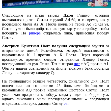
Следующим из игры выбыл Джон Гулино, который
выставился против Сотлы с рукой Ad 6d, в то время, как у
последнего были As 3s. После колла на терне Aс 7d Qs 9s,
Сотле нужно было добрать пиковую карту или тройку, чтобы
победить. На
ривере
открылась пика, принесшая победу
Сотле.
Австриец Кристиан Нолт получил следующий баунти
за
отправление домой Розенблюма, который выставился с
карманными К J против А К Нолта. Через короткий
промежуток времени следом отправился Хавьер Гомес,
пострадавший от рук Ленга. Тот выиграл
пот
с AQ против AJ.
Оба не нашли совпадений на флопе, поэтому банк достался
Ленгу по старшему киккеру Q.
На тринадцатой раздаче четвертого, финального дня, Нолт
пошел олл ин со своими 25 большими блайндами и
карманными АQ против карманных шестерок Сотлы. Нолт
уже начал праздновать победу, когда увидел на борде туза,
однако ликования были преждевременными – следующей
открылась шестерка, дающая Сотлу
сет
.