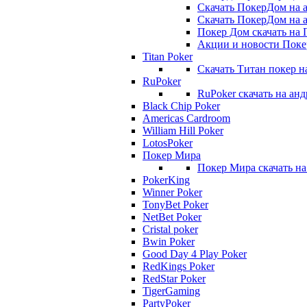
Скачать ПокерДом на 
Скачать ПокерДом на 
Покер Дом скачать на
Акции и новости Пок
Titan Poker
Скачать Титан покер н
RuPoker
RuPoker скачать на ан
Black Chip Poker
Americas Cardroom
William Hill Poker
LotosPoker
Покер Мира
Покер Мира скачать на
PokerKing
Winner Poker
TonyBet Poker
NetBet Poker
Cristal poker
Bwin Poker
Good Day 4 Play Poker
RedKings Poker
RedStar Poker
TigerGaming
PartyPoker