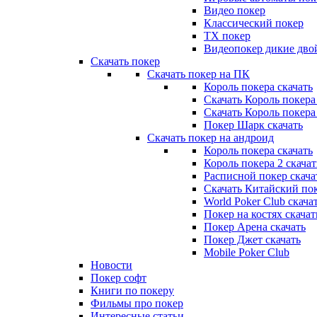
Видео покер
Классический покер
ТХ покер
Видеопокер дикие дво
Скачать покер
Скачать покер на ПК
Король покера скачать
Скачать Король покера
Скачать Король покера
Покер Шарк скачать
Скачать покер на андроид
Король покера скачать
Король покера 2 скачат
Расписной покер скача
Скачать Китайский пок
World Poker Club скача
Покер на костях скачат
Покер Арена скачать
Покер Джет скачать
Mobile Poker Club
Новости
Покер софт
Книги по покеру
Фильмы про покер
Интересные статьи