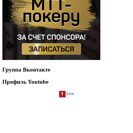
Группа Вконтакте
Профиль Youtube