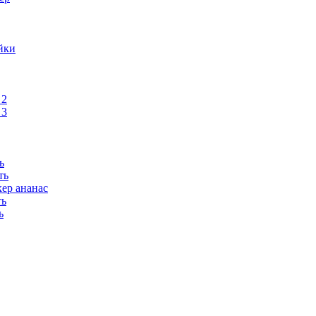
йки
 2
 3
ь
ть
ер ананас
ть
ь