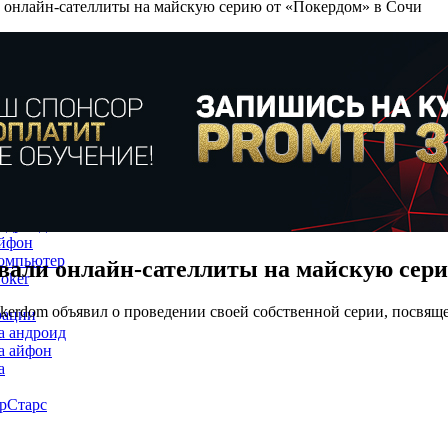
 онлайн-сателлиты на майскую серию от «Покердом» в Сочи
рации на
андроид
айфон
компьютер
вали онлайн-сателлиты на майскую сери
oker
kerdom объявил о проведении своей собственной серии, посвящ
рации
а андроид
а айфон
а
рСтарс