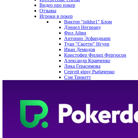
Видео про покер
Отзывы
Игроки в покер
Виктор "isildur1" Блом
Дэниел Негреану
Фил Айви
Антонио Эсфандиари
Туан "Скотти" Нгуен
Иван Демидов
Кристофер Филип Фергюсон
Александр Кравченко
Лика Герасимова
Сергей gipsy Рыбаченко
Сэм Трикетт