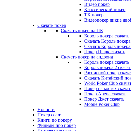
Видео покер
Классический покер
ТХ покер
Видеопокер дикие дво
Скачать покер
Скачать покер на ПК
Король покера скачать
Скачать Король покера
Скачать Король покера
Покер Шарк скачать
Скачать покер на андроид
Король покера скачать
Король покера 2 скачат
Расписной покер скача
Скачать Китайский пок
World Poker Club скача
Покер на костях скачат
Покер Арена скачать
Покер Джет скачать
Mobile Poker Club
Новости
Покер софт
Книги по покеру
Фильмы про покер
Интересные статьи