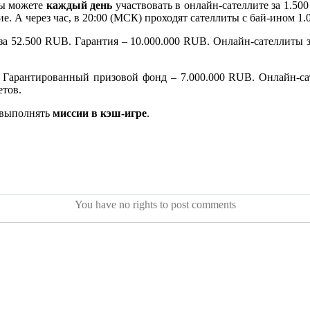
вы можете
каждый день
участвовать в онлайн-сателлите за 1.50
е. А через час, в 20:00 (МСК) проходят сателлиты с бай-ином 1.
за 52.500 RUB. Гарантия – 10.000.000 RUB. Онлайн-сателлиты 
. Гарантированный призовой фонд – 7.000.000 RUB. Онлайн-с
етов.
и выполнять
миссии в кэш-игре
.
You have no rights to post comments