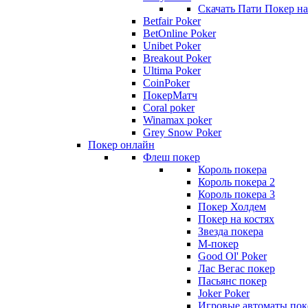
Cкачать Пати Покер н
Betfair Poker
BetOnline Poker
Unibet Poker
Breakout Poker
Ultima Poker
CoinPoker
ПокерМатч
Coral poker
Winamax poker
Grey Snow Poker
Покер онлайн
Флеш покер
Король покера
Король покера 2
Король покера 3
Покер Холдем
Покер на костях
Звезда покера
М-покер
Good Ol' Poker
Лас Вегас покер
Пасьянс покер
Joker Poker
Игровые автоматы пок