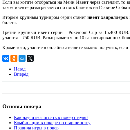
Если вы хотите отобраться на Мейн Ивент через сателлит, то 
таком ивенте разыгрывается по пять билетов на Главное Событи
Вторым крупным турниром серии станет
ивент хайроллеров
билета.
Третий крупный ивент серии – Pokerdom Cup за 15.400 RUB
участия – 750 RUB. Разыгрывается по 10 гарантированных бил
Кроме того, участие в онлайн-сателлите можно получить, есл
Назад
Вперёд
Основы покера
Как научиться играть в покер с нуля?
Комбинации в покере по старшинству
Правила игры в покер