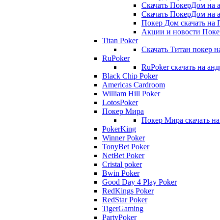
Скачать ПокерДом на 
Скачать ПокерДом на 
Покер Дом скачать на
Акции и новости Пок
Titan Poker
Скачать Титан покер н
RuPoker
RuPoker скачать на ан
Black Chip Poker
Americas Cardroom
William Hill Poker
LotosPoker
Покер Мира
Покер Мира скачать на
PokerKing
Winner Poker
TonyBet Poker
NetBet Poker
Cristal poker
Bwin Poker
Good Day 4 Play Poker
RedKings Poker
RedStar Poker
TigerGaming
PartyPoker