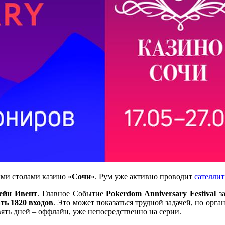
ыми столами казино «
Сочи
». Рум уже активно проводит
сателли
ейн Ивент
. Главное Событие
Pokerdom Anniversary Festival
за
ть 1820 входов
. Это может показаться трудной задачей, но орг
евять дней – оффлайн, уже непосредственно на серии.