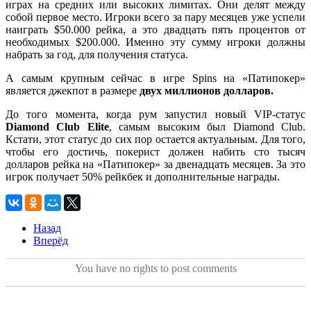
играх на средних или высоких лимитах. Они делят между
собой первое место. Игроки всего за пару месяцев уже успели
наиграть $50.000 рейка, а это двадцать пять процентов от
необходимых $200.000. Именно эту сумму игроки должны
набрать за год, для получения статуса.
А самым крупным сейчас в игре Spins на «Патипокер»
является джекпот в размере
двух миллионов долларов.
До того момента, когда рум запустил новый VIP-статус
Diamond Club Elite
, самым высоким был Diamond Club.
Кстати, этот статус до сих пор остается актуальным. Для того,
чтобы его достичь, покерист должен набить сто тысяч
долларов рейка на «Патипокер» за двенадцать месяцев. За это
игрок получает 50% рейкбек и дополнительные награды.
Назад
Вперёд
You have no rights to post comments