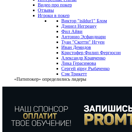
Видео про покер
Отзывы
Игроки в покер
Виктор "isildur1" Блом
Дэниел Негреану
Фил Айви
Антонио Эсфандиари
Туан "Скотти" Нгуен
Иван Демидов
Кристофер Филип Фергюсон
Александр Кравченко
Лика Герасимова
Сергей gipsy Рыбаченко
Сэм Трикетт
«Патипокер» определились лидеры