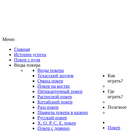
Меню
Главная
Истории успеха
Покер с нуля
Виды покера
Виды покера
Техасский холдем
Как
Омаха покер
играть?
Покер на костях
Пятикарточный покер
Где
Расписной покер
играть?
Китайский покер
Разз покер
Полезное
Правила покера в казино
Русский покер
Х. О. Р. С. Е. покер
Покер
Покер с домино