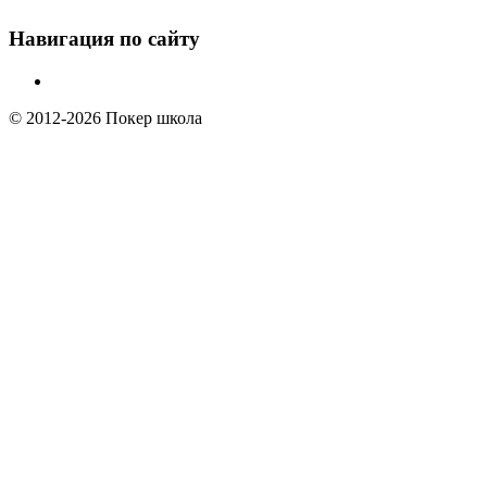
Навигация по сайту
Карта сайта
© 2012-2026 Покер школа