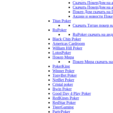
Скачать ПокерДом на 
Скачать ПокерДом на 
Покер Дом скачать на
Акции и новости Пок
Titan Poker
Скачать Титан покер н
RuPoker
RuPoker скачать на ан
Black Chip Poker
Americas Cardroom
William Hill Poker
LotosPoker
Покер Мира
Покер Мира скачать на
PokerKing
Winner Poker
TonyBet Poker
NetBet Poker
Cristal poker
Bwin Poker
Good Day 4 Play Poker
RedKings Poker
RedStar Poker
TigerGaming
PartyPoker