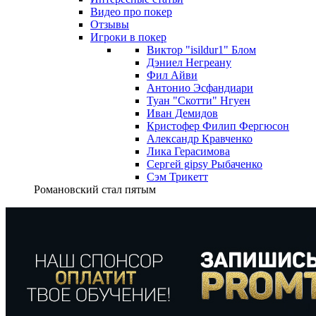
Видео про покер
Отзывы
Игроки в покер
Виктор "isildur1" Блом
Дэниел Негреану
Фил Айви
Антонио Эсфандиари
Туан "Скотти" Нгуен
Иван Демидов
Кристофер Филип Фергюсон
Александр Кравченко
Лика Герасимова
Сергей gipsy Рыбаченко
Сэм Трикетт
Романовский стал пятым