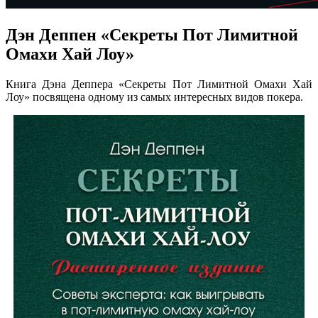
Дэн Деппен «Секреты Пот Лимитной
Омахи Хай Лоу»
Книга Дэна Деппера «Секреты Пот Лимитной Омахи Хай
Лоу» посвящена одному из самых интересных видов покера.