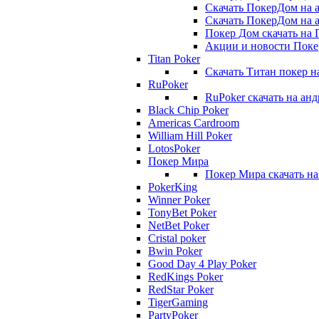
Скачать ПокерДом на 
Скачать ПокерДом на 
Покер Дом скачать на
Акции и новости Пок
Titan Poker
Скачать Титан покер н
RuPoker
RuPoker скачать на ан
Black Chip Poker
Americas Cardroom
William Hill Poker
LotosPoker
Покер Мира
Покер Мира скачать на
PokerKing
Winner Poker
TonyBet Poker
NetBet Poker
Cristal poker
Bwin Poker
Good Day 4 Play Poker
RedKings Poker
RedStar Poker
TigerGaming
PartyPoker