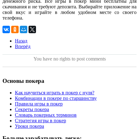
денежного риска. Все игры в покер мини бесплатны для
скачивания и не требуют депозита. Выбирайте приложение на
свой вкус и играйте в любом удобном месте со своего
телефона.
Назад
Вперёд
You have no rights to post comments
Основы покера
Как научиться играть в покер с нуля?
Комбинации в покере по старшинству
Правила игры в покер
Секреты покера
Словарь покерных терминов
Стратегия игры в покер
Уроки покера
Больше зарабатывать легко: