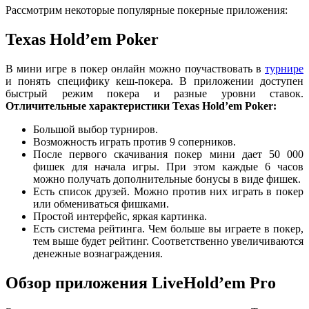
Рассмотрим некоторые популярные покерные приложения:
Texas Hold’em Poker
В мини игре в покер онлайн можно поучаствовать в
турнире
и понять специфику кеш-покера. В приложении доступен
быстрый режим покера и разные уровни ставок.
Отличительные характеристики Texas Hold’em Poker:
Большой выбор турниров.
Возможность играть против 9 соперников.
После первого скачивания покер мини дает 50 000
фишек для начала игры. При этом каждые 6 часов
можно получать дополнительные бонусы в виде фишек.
Есть список друзей. Можно против них играть в покер
или обмениваться фишками.
Простой интерфейс, яркая картинка.
Есть система рейтинга. Чем больше вы играете в покер,
тем выше будет рейтинг. Соответственно увеличиваются
денежные вознаграждения.
Обзор приложения LiveHold’em Pro