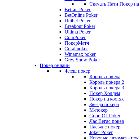
Cкачать Пати Покер н
Betfair Poker
BetOnline Poker
Unibet Poker
Breakout Poker
Ultima Poker
CoinPoker
ПокерМатч
Coral poker
Winamax poker
Grey Snow Poker
Покер онлайн
Флеш покер
Король покера
Король покера 2
Король покера 3
Покер Холдем
Покер на костях
Звезда покера
М-покер
Good Ol' Poker
Лас Вегас покер
Пасьянс покер
Joker Poker
Игровые автоматы пок