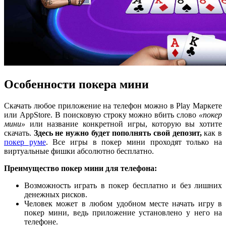
Особенности покера мини
Скачать любое приложение на телефон можно в Play Маркете
или AppStore. В поисковую строку можно вбить слово
«покер
мини»
или название конкретной игры, которую вы хотите
скачать.
Здесь не нужно будет пополнять свой депозит,
как в
покер руме
. Все игры в покер мини проходят только на
виртуальные фишки абсолютно бесплатно.
Преимущество покер мини для телефона:
Возможность играть в покер бесплатно и без лишних
денежных рисков.
Человек может в любом удобном месте начать игру в
покер мини, ведь приложение установлено у него на
телефоне.