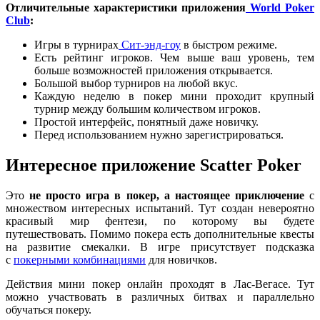
Отличительные характеристики приложения
World Poker
Club
:
Игры в турнирах
Сит-энд-гоу
в быстром режиме.
Есть рейтинг игроков. Чем выше ваш уровень, тем
больше возможностей приложения открывается.
Большой выбор турниров на любой вкус.
Каждую неделю в покер мини проходит крупный
турнир между большим количеством игроков.
Простой интерфейс, понятный даже новичку.
Перед использованием нужно зарегистрироваться.
Интересное приложение Scatter Poker
Это
не просто игра в покер, а настоящее приключение
с
множеством интересных испытаний. Тут создан невероятно
красивый мир фентези, по которому вы будете
путешествовать. Помимо покера есть дополнительные квесты
на развитие смекалки. В игре присутствует подсказка
с
покерными комбинациями
для новичков.
Действия мини покер онлайн проходят в Лас-Вегасе. Тут
можно участвовать в различных битвах и параллельно
обучаться покеру.