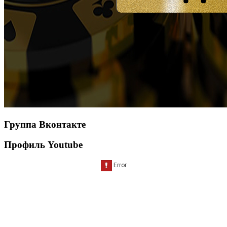
Группа Вконтакте
Профиль Youtube