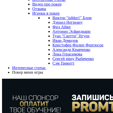
Видео про покер
Отзывы
Игроки в покер
Виктор "isildur1" Блом
Дэниел Негреану
Фил Айви
Антонио Эсфандиари
Туан "Скотти" Нгуен
Иван Демидов
Кристофер Филип Фергюсон
Александр Кравченко
Лика Герасимова
Сергей gipsy Рыбаченко
Сэм Трикетт
Интересные статьи
Покер мини игры