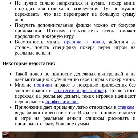
Не нужно сильно напрягаться и думать, покер мини
подходит для отдыха и развлечения. Тут не нужно
переживать, что вас переиграют на большую сумму
денег.
Получать дополнительные фишки можно от бонусов
приложения. Поэтому пользователь всегда сможет
продолжить покерную игру.
Возможность узнать
правила в покер
, действия за
столом, понять специфику покера перед игрой на
реальные деньги.
Некоторые недостатки:
Такой покер не приносит денежных выигрышей и не
дает мотивацию к улучшению своей игры в покер мини.
Многие
новички
играют в покерные приложения без
знаний правил и
стратегии игры в покер
. После этого
переходя на реальные деньги, таких игроков начинают
переигрывать
профессионалы
.
Приложение дает привычку легко относиться к
ставкам
,
ведь фишки ничего не стоят. Из-за этого новички могут
в игре на реальные деньги слишком рисковать и
проигрывать сразу большие суммы.