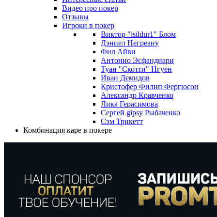
Видео про покер
Отзывы
Игроки в покер
Виктор "isildur1" Блом
Дэниел Негреану
Фил Айви
Антонио Эсфандиари
Туан "Скотти" Нгуен
Иван Демидов
Кристофер Филип Фергюсон
Александр Кравченко
Лика Герасимова
Сергей gipsy Рыбаченко
Сэм Трикетт
Комбинация каре в покере