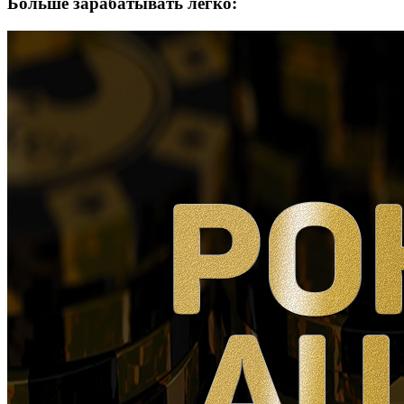
Больше зарабатывать легко: