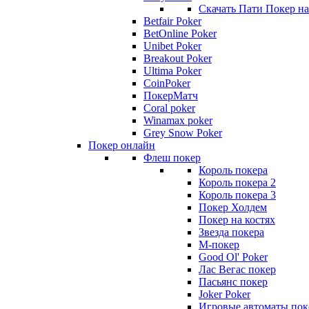
Cкачать Пати Покер н
Betfair Poker
BetOnline Poker
Unibet Poker
Breakout Poker
Ultima Poker
CoinPoker
ПокерМатч
Coral poker
Winamax poker
Grey Snow Poker
Покер онлайн
Флеш покер
Король покера
Король покера 2
Король покера 3
Покер Холдем
Покер на костях
Звезда покера
М-покер
Good Ol' Poker
Лас Вегас покер
Пасьянс покер
Joker Poker
Игровые автоматы пок