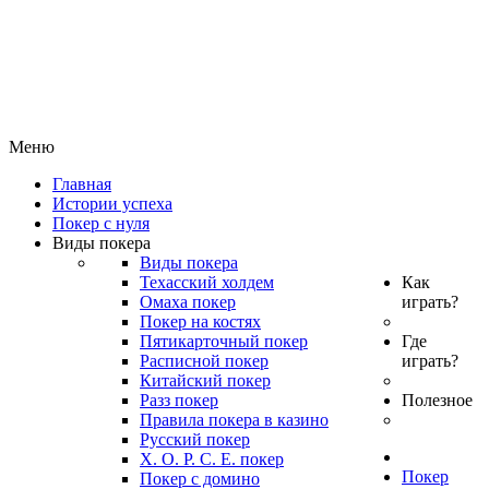
Меню
Главная
Истории успеха
Покер с нуля
Виды покера
Виды покера
Техасский холдем
Как
Омаха покер
играть?
Покер на костях
Пятикарточный покер
Где
Расписной покер
играть?
Китайский покер
Разз покер
Полезное
Правила покера в казино
Русский покер
Х. О. Р. С. Е. покер
Покер
Покер с домино