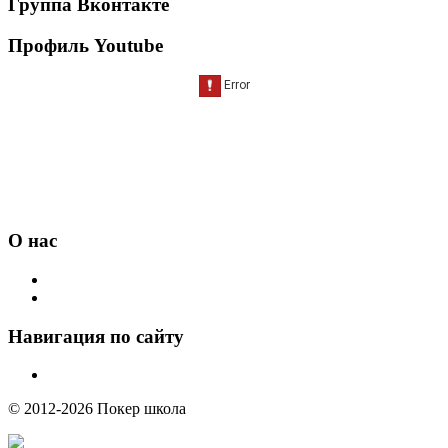
Группа Вконтакте
Профиль Youtube
О нас
О нашей школе онлайн обучения
Контакты для связи с нами
Навигация по сайту
Карта сайта
© 2012-2026 Покер школа