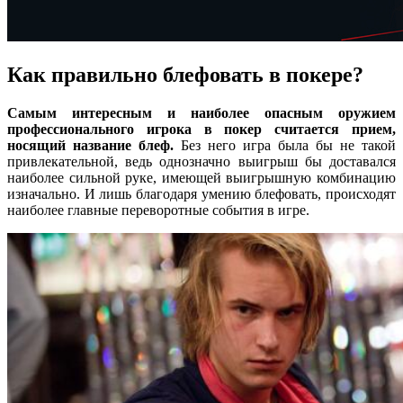
Как правильно блефовать в покере?
Самым интересным и наиболее опасным оружием
профессионального игрока в покер считается прием,
носящий название блеф.
Без него игра была бы не такой
привлекательной, ведь однозначно выигрыш бы доставался
наиболее сильной руке, имеющей выигрышную комбинацию
изначально. И лишь благодаря умению блефовать, происходят
наиболее главные переворотные события в игре.