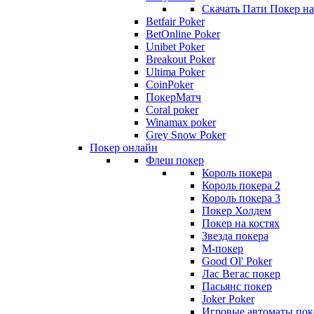
Cкачать Пати Покер н
Betfair Poker
BetOnline Poker
Unibet Poker
Breakout Poker
Ultima Poker
CoinPoker
ПокерМатч
Coral poker
Winamax poker
Grey Snow Poker
Покер онлайн
Флеш покер
Король покера
Король покера 2
Король покера 3
Покер Холдем
Покер на костях
Звезда покера
М-покер
Good Ol' Poker
Лас Вегас покер
Пасьянс покер
Joker Poker
Игровые автоматы пок