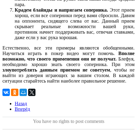
пара.
Крадем блайнды и напрягаем соперника.
Этот прием
хорош, если все соперники перед вами сбросили. Давим
на оппонента, сидящего слева от вас. Данный прием
скрывает реальные возможности вашей руки,
противник начнет поддерживать вас, отвечая ставками,
даже если у вас рука хорошая.
Естественно, все эти примеры являются обобщенными.
Научиться играть в покер видео могут помочь.
Вполне
возможно, что своего применения они не получат.
Блефуя,
необходимо хорошо знать своего соперника. При этом
злоупотреблять данным приемом не советуем
, чтобы не
выйти из доверия играющих за вашим столом. В каждой
ситуации старайтесь найти наиболее правильное решение.
Назад
Вперёд
You have no rights to post comments