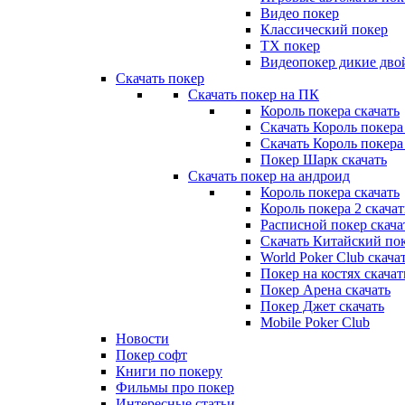
Видео покер
Классический покер
ТХ покер
Видеопокер дикие дво
Скачать покер
Скачать покер на ПК
Король покера скачать
Скачать Король покера
Скачать Король покера
Покер Шарк скачать
Скачать покер на андроид
Король покера скачать
Король покера 2 скачат
Расписной покер скача
Скачать Китайский пок
World Poker Club скача
Покер на костях скачат
Покер Арена скачать
Покер Джет скачать
Mobile Poker Club
Новости
Покер софт
Книги по покеру
Фильмы про покер
Интересные статьи