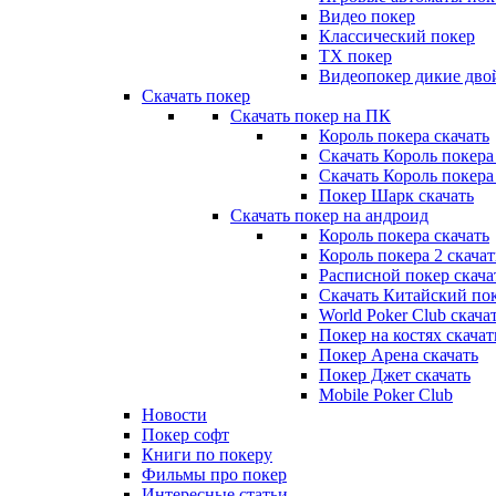
Видео покер
Классический покер
ТХ покер
Видеопокер дикие дво
Скачать покер
Скачать покер на ПК
Король покера скачать
Скачать Король покера
Скачать Король покера
Покер Шарк скачать
Скачать покер на андроид
Король покера скачать
Король покера 2 скачат
Расписной покер скача
Скачать Китайский пок
World Poker Club скача
Покер на костях скачат
Покер Арена скачать
Покер Джет скачать
Mobile Poker Club
Новости
Покер софт
Книги по покеру
Фильмы про покер
Интересные статьи