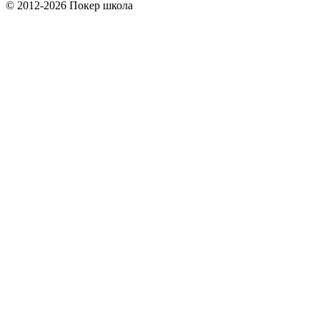
© 2012-2026 Покер школа