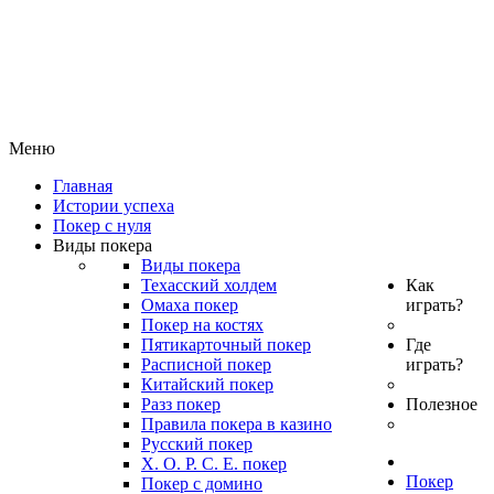
Меню
Главная
Истории успеха
Покер с нуля
Виды покера
Виды покера
Техасский холдем
Как
Омаха покер
играть?
Покер на костях
Пятикарточный покер
Где
Расписной покер
играть?
Китайский покер
Разз покер
Полезное
Правила покера в казино
Русский покер
Х. О. Р. С. Е. покер
Покер
Покер с домино