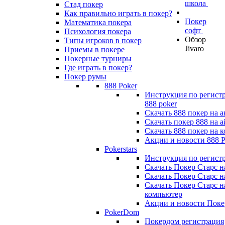
школа
Стад покер
Как правильно играть в покер?
Покер
Математика покера
софт
Психология покера
Обзор
Типы игроков в покер
Jivaro
Приемы в покере
Покерные турниры
Где играть в покер?
Покер румы
888 Poker
Инструкция по регист
888 poker
Скачать 888 покер на 
Скачать покер 888 на 
Скачать 888 покер на 
Акции и новости 888 P
Pokerstars
Инструкция по регист
Cкачать Покер Старс н
Скачать Покер Старс н
Скачать Покер Старс н
компьютер
Акции и новости Поке
PokerDom
Покердом регистрация