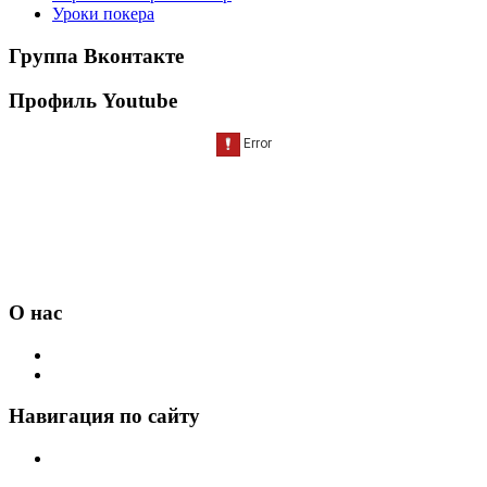
Уроки покера
Группа Вконтакте
Профиль Youtube
О нас
О нашей школе онлайн обучения
Контакты для связи с нами
Навигация по сайту
Карта сайта