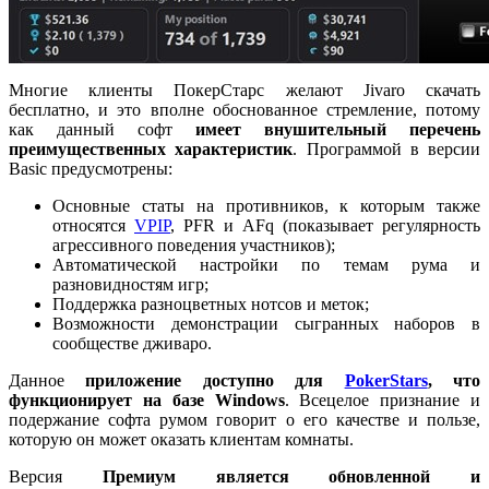
Многие клиенты ПокерСтарс желают Jivaro скачать
бесплатно, и это вполне обоснованное стремление, потому
как данный софт
имеет внушительный перечень
преимущественных характеристик
. Программой в версии
Basic предусмотрены:
Основные статы на противников, к которым также
относятся
VPIP
, PFR и AFq (показывает регулярность
агрессивного поведения участников);
Автоматической настройки по темам рума и
разновидностям игр;
Поддержка разноцветных нотсов и меток;
Возможности демонстрации сыгранных наборов в
сообществе дживаро.
Данное
приложение доступно для
PokerStars
, что
функционирует на базе Windows
. Всецелое признание и
подержание софта румом говорит о его качестве и пользе,
которую он может оказать клиентам комнаты.
Версия
Премиум является обновленной и