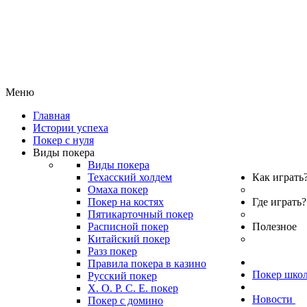
Меню
Главная
Истории успеха
Покер с нуля
Виды покера
Виды покера
Техасский холдем
Как играть
Омаха покер
Покер на костях
Где играть?
Пятикарточный покер
Расписной покер
Полезное
Китайский покер
Разз покер
Правила покера в казино
Покер шко
Русский покер
Х. О. Р. С. Е. покер
Новости
Покер с домино