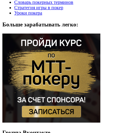
Словарь покерных терминов
Стратегия игры в покер
Уроки покера
Больше зарабатывать легко:
Группа Вконтакте