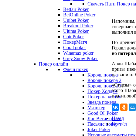
Cкачать Пати Покер н
Betfair Poker
BetOnline Poker
Unibet Poker
Напомним, 
Breakout Poker
совершает 
Ultima Poker
выполнил в
CoinPoker
ПокерМатч
По древнег
Coral poker
Геракл дол
Winamax poker
но потерял
Grey Snow Poker
Арли Шабан
Покер онлайн
призы иве
Флеш покер
названию: 
Король покера
Король покера 2
«Старзы» о
Король покера 3
этого Шаба
Покер Холдем
платиновой
Покер на костях
Звезда покера
М-покер
Good Ol' Poker
Назад
Лас Вегас покер
Вперёд
Пасьянс покер
Joker Poker
Игровые автоматы пок