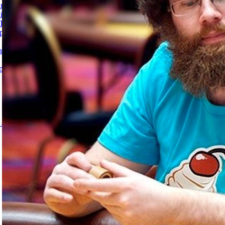
андроид
айфон
 ПК
ерДом
а андроид
дроид
 андроид