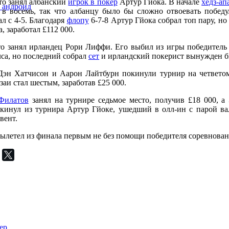
то занял албанский
игрок в покер
Артур Гйока. В начале
хедз-ап
а андроид
в восемь, так что албанцу было бы сложно отвоевать победу
л с 4-5. Благодаря
флопу
6-7-8 Артур Гйока собрал топ пару, но
, заработал £112 000.
то занял ирландец Рори Лиффи. Его выбил из игры победитель
са, но последний собрал
сет
и ирландский покерист вынужден бы
эн Хатчисон и Аарон Лайтбурн покинули турнир на четветом и
аи стал шестым, заработав £25 000.
Филатов
занял на турнире седьмое место, получив £18 000, а
кинул из турнира Артур Гйоке, ушедший в олл-ин с парой ва
вент.
ылетел из финала первым не без помощи победителя соревнования
ер