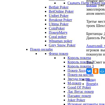
Второе мес
Cкачать Пати Покер н
флеша
уже 
Betfair Poker
заколлирова
BetOnline Poker
апом ивента
Unibet Poker
Breakout Poker
Третье мес
Ultima Poker
троек Шеил
CoinPoker
ПокерМатч
Британцы Д
Coral poker
Даниэль Риз
Winamax poker
Grey Snow Poker
Анатолий 
Покер онлайн
игроков вы
Флеш покер
покинули и
Король покера
Король покера 2
Том Смит в
Король покера 3
Покер Холдем
Покер на костях
Звезда покера
Назад
М-покер
Вперёд
Good Ol' Poker
Лас Вегас покер
Пасьянс покер
Joker Poker
Игровые автоматы пок