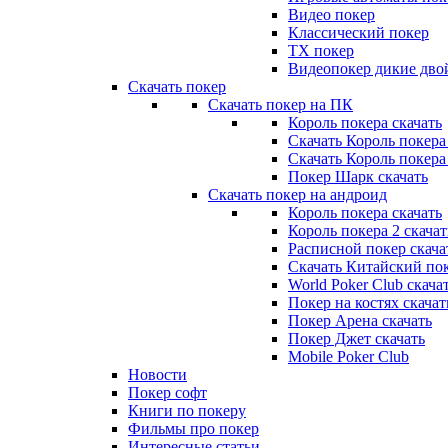
Видео покер
Классический покер
ТХ покер
Видеопокер дикие дво
Скачать покер
Скачать покер на ПК
Король покера скачать
Скачать Король покера
Скачать Король покера
Покер Шарк скачать
Скачать покер на андроид
Король покера скачать
Король покера 2 скачат
Расписной покер скача
Скачать Китайский пок
World Poker Club скача
Покер на костях скачат
Покер Арена скачать
Покер Джет скачать
Mobile Poker Club
Новости
Покер софт
Книги по покеру
Фильмы про покер
Интересные статьи