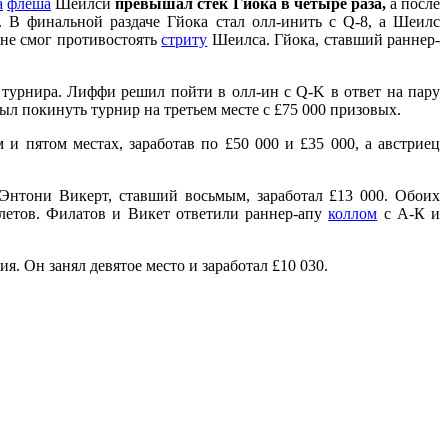
а
флеша
Шеилси
превышал стек Гйока в четыре раза,
а после
. В финальной раздаче Гйока стал олл-инить с Q-8, а Шеилс
 не смог противостоять
стриту
Шеилса. Гйока, ставший раннер-
 турнира. Лиффи решил пойти в олл-ин с Q-K в ответ на пару
л покинуть турнир на третьем месте с £75 000 призовых.
 пятом местах, заработав по £50 000 и £35 000, а австриец
 Энтони Викерт, ставший восьмым, заработал £13 000. Обоих
летов. Филатов и Викет ответили раннер-апу
коллом
с А-К и
. Он занял девятое место и заработал £10 030.