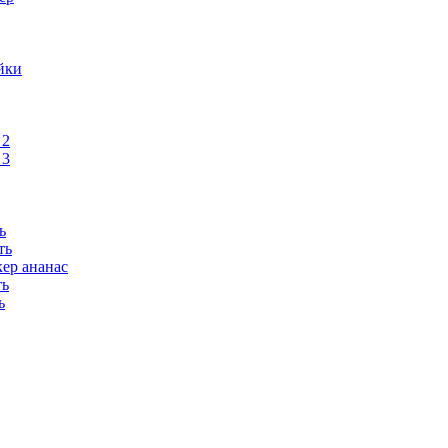
йки
 2
 3
ь
ть
ер ананас
ть
ь