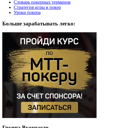
Словарь покерных терминов
Стратегия игры в покер
Уроки покера
Больше зарабатывать легко:
Группа Вконтакте