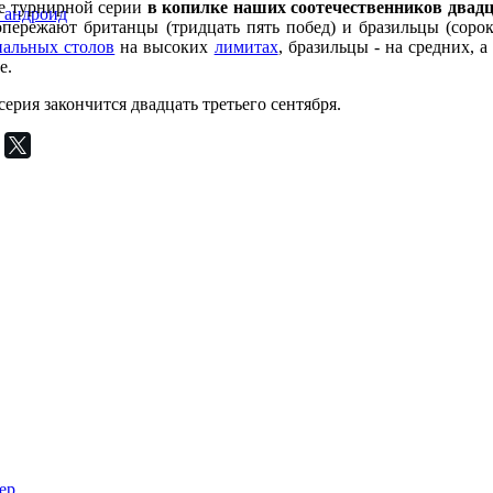
е турнирной серии
в копилке наших соотечественников двад
а андроид
опережают британцы (тридцать пять побед) и бразильцы (соро
альных столов
на высоких
лимитах
, бразильцы - на средних, 
е.
ерия закончится двадцать третьего сентября.
ер