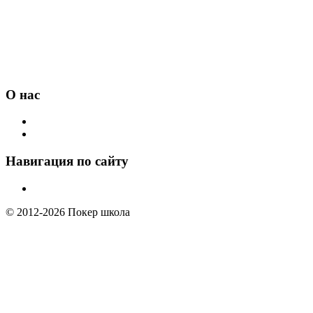
О нас
О нашей школе онлайн обучения
Контакты для связи с нами
Навигация по сайту
Карта сайта
© 2012-2026 Покер школа