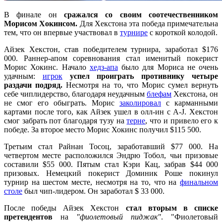
В финале он
сражался со своим соотечественником
Морисом Хокинсом.
Для Хекстона эта победа примечательна
тем, что он впервые участвовал в
турнире
с короткой колодой.
Айзек Хекстон, став победителем турнира, заработал $176
000. Раннер-апом соревнования стал именитый покерист
Морис Хокинс. Начало
хедз-апа
было для Мориса не очень
удачным:
игрок
успел проиграть противнику четыре
раздачи подряд.
Несмотря на то, что Морис сумел вернуть
себе чиплидерство, благодаря неудачным
блефам
Хекстона, он
не смог его обыграть. Морис
заколировал
с карманными
картами после того, как Айзек ушел в олл-ин с A-J. Хекстон
смог забрать пот благодаря тузу на
терне
, что и привело его к
победе. За второе место Морис Хокинс получил $115 500.
Третьим стал Райнан Тосоц, заработавший $77 000. На
четвертом месте расположился Эндрю Тобол, чьи призовые
составили $55 000. Пятым стал Кэри Кац, забрав $44 000
призовых. Немецкий покерист Доминик Роше покинул
турнир на шестом месте, несмотря на то, что на
финальном
столе
был чип-лидером. Он заработал $ 33 000.
После победы Айзек Хекстон
стал вторым в списке
претендентов
на
"фиолетовый пиджак"
. "Фиолетовый