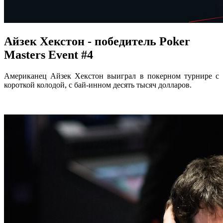
Айзек Хекстон - победитель Poker
Masters Event #4
Американец Айзек Хекстон выиграл в покерном турнире с
короткой колодой, с бай-инном десять тысяч долларов.