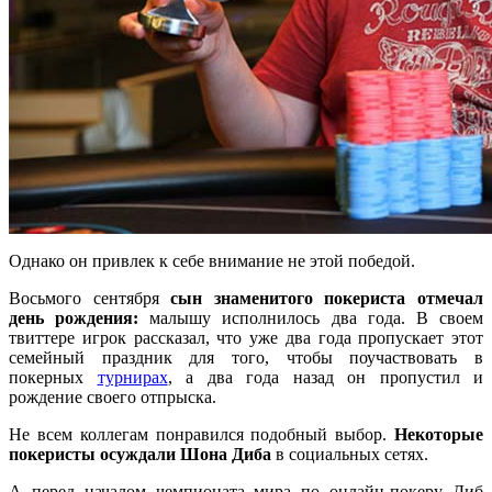
Однако он привлек к себе внимание не этой победой.
Восьмого сентября
сын знаменитого покериста отмечал
день рождения:
малышу исполнилось два года. В своем
твиттере игрок рассказал, что уже два года пропускает этот
семейный праздник для того, чтобы поучаствовать в
покерных
турнирах
, а два года назад он пропустил и
рождение своего отпрыска.
Не всем коллегам понравился подобный выбор.
Некоторые
покеристы осуждали Шона Диба
в социальных сетях.
А перед началом чемпионата мира по онлайн-покеру Диб