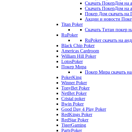
Скачать ПокерДом на 
Скачать ПокерДом на 
Покер Дом скачать на
Акции и новости Пок
Titan Poker
Скачать Титан покер н
RuPoker
RuPoker скачать на ан
Black Chip Poker
Americas Cardroom
William Hill Poker
LotosPoker
Покер Мира
Покер Мира скачать на
PokerKing
Winner Poker
TonyBet Poker
NetBet Poker
Cristal poker
Bwin Poker
Good Day 4 Play Poker
RedKings Poker
RedStar Poker
TigerGaming
PartyPoker