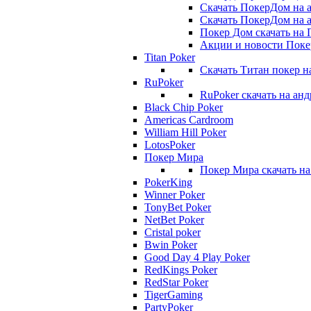
Скачать ПокерДом на 
Скачать ПокерДом на 
Покер Дом скачать на
Акции и новости Пок
Titan Poker
Скачать Титан покер н
RuPoker
RuPoker скачать на ан
Black Chip Poker
Americas Cardroom
William Hill Poker
LotosPoker
Покер Мира
Покер Мира скачать на
PokerKing
Winner Poker
TonyBet Poker
NetBet Poker
Cristal poker
Bwin Poker
Good Day 4 Play Poker
RedKings Poker
RedStar Poker
TigerGaming
PartyPoker