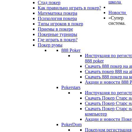
школа
Стад покер
Как правильно играть в покер?
Новости
Математика покера
«Супер
Психология покера
система.
Типы игроков в покер
Приемы в покере
Покерные турниры
Где играть в покер?
Покер румы
888 Poker
Инструкция по регист
888 poker
Скачать 888 покер на 
Скачать покер 888 на 
Скачать 888 покер на 
Акции и новости 888 P
Pokerstars
Инструкция по регист
Cкачать Покер Старс н
Скачать Покер Старс н
Скачать Покер Старс н
компьютер
Акции и новости Поке
PokerDom
Покердом регистрация