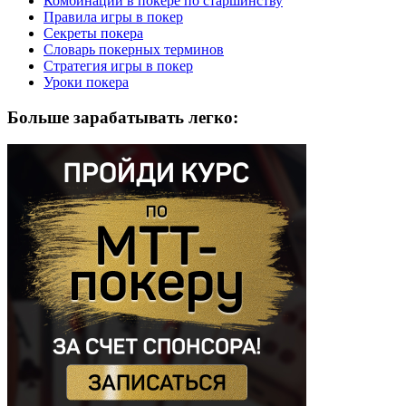
Комбинации в покере по старшинству
Правила игры в покер
Секреты покера
Словарь покерных терминов
Стратегия игры в покер
Уроки покера
Больше зарабатывать легко: