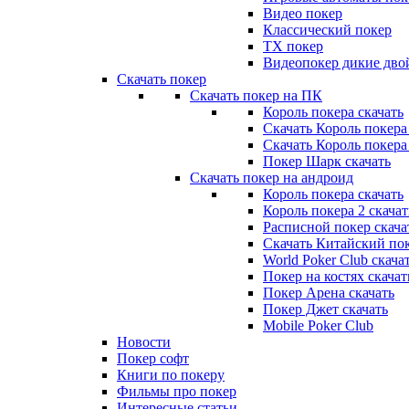
Видео покер
Классический покер
ТХ покер
Видеопокер дикие дво
Скачать покер
Скачать покер на ПК
Король покера скачать
Скачать Король покера
Скачать Король покера
Покер Шарк скачать
Скачать покер на андроид
Король покера скачать
Король покера 2 скачат
Расписной покер скача
Скачать Китайский пок
World Poker Club скача
Покер на костях скачат
Покер Арена скачать
Покер Джет скачать
Mobile Poker Club
Новости
Покер софт
Книги по покеру
Фильмы про покер
Интересные статьи