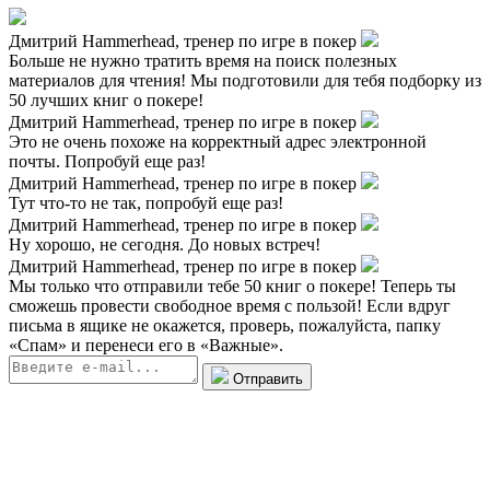
Дмитрий Hammerhead, тренер по игре в покер
Больше не нужно тратить время на поиск полезных
материалов для чтения! Мы подготовили для тебя подборку из
50 лучших книг о покере!
Дмитрий Hammerhead, тренер по игре в покер
Это не очень похоже на корректный адрес электронной
почты. Попробуй еще раз!
Дмитрий Hammerhead, тренер по игре в покер
Тут что-то не так, попробуй еще раз!
Дмитрий Hammerhead, тренер по игре в покер
Ну хорошо, не сегодня. До новых встреч!
Дмитрий Hammerhead, тренер по игре в покер
Мы только что отправили тебе 50 книг о покере! Теперь ты
сможешь провести свободное время с пользой! Если вдруг
письма в ящике не окажется, проверь, пожалуйста, папку
«Спам» и перенеси его в «Важные».
Отправить