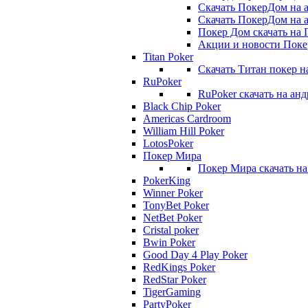
Скачать ПокерДом на 
Скачать ПокерДом на 
Покер Дом скачать на
Акции и новости Пок
Titan Poker
Скачать Титан покер н
RuPoker
RuPoker скачать на ан
Black Chip Poker
Americas Cardroom
William Hill Poker
LotosPoker
Покер Мира
Покер Мира скачать на
PokerKing
Winner Poker
TonyBet Poker
NetBet Poker
Cristal poker
Bwin Poker
Good Day 4 Play Poker
RedKings Poker
RedStar Poker
TigerGaming
PartyPoker