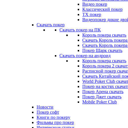
Видео покер
Классический покер
ТХ покер
Видеопокер дикие дво
Скачать покер
Скачать покер на ПК
Король покера скачать
Скачать Король покера
Скачать Король покера
Покер Шарк скачать
Скачать покер на андроид
Король покера скачать
Король покера 2 скачат
Расписной покер скача
Скачать Китайский пок
World Poker Club скача
Покер на костях скачат
Покер Арена скачать
Покер Джет скачать
Mobile Poker Club
Новости
Покер софт
Книги по покеру
Фильмы про покер
Интересные статьи