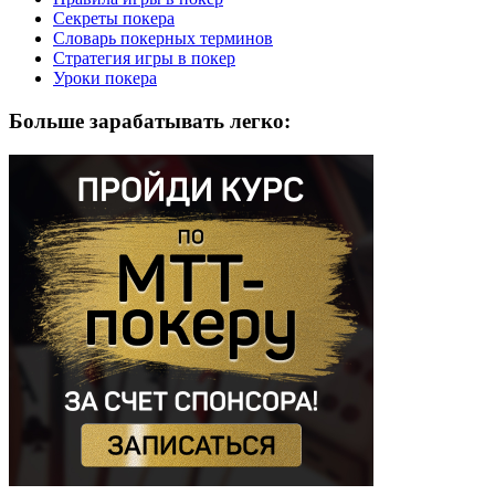
Секреты покера
Словарь покерных терминов
Стратегия игры в покер
Уроки покера
Больше зарабатывать легко: