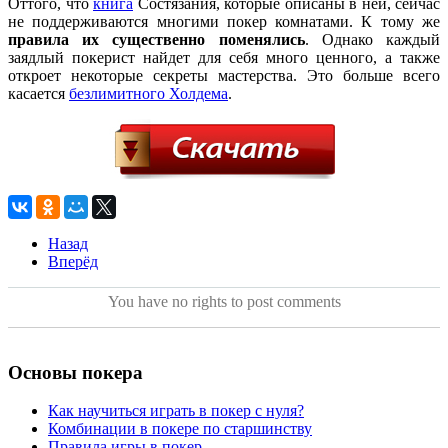
Оттого, что
книга
Состязания, которые описаны в ней, сейчас
не поддерживаются многими покер комнатами. К тому же
правила их существенно поменялись
. Однако каждый
заядлый покерист найдет для себя много ценного, а также
откроет некоторые секреты мастерства. Это больше всего
касается
безлимитного Холдема
.
Назад
Вперёд
You have no rights to post comments
Основы покера
Как научиться играть в покер с нуля?
Комбинации в покере по старшинству
Правила игры в покер