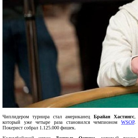
Чиплидером турнира стал американец
Брайан Хастингс
,
который уже четыре раза становился чемпионом
WSOP
.
Покерист собрал 1.125.000 фишек.