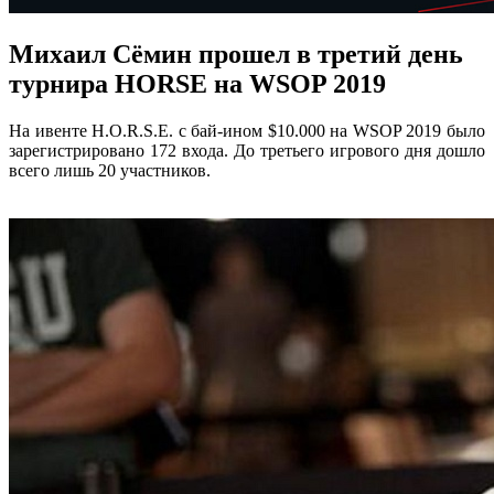
Михаил Сёмин прошел в третий день
турнира HORSE на WSOP 2019
На ивенте H.O.R.S.E. с бай-ином $10.000 на WSOP 2019 было
зарегистрировано 172 входа. До третьего игрового дня дошло
всего лишь 20 участников.