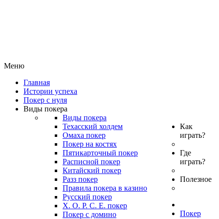
Меню
Главная
Истории успеха
Покер с нуля
Виды покера
Виды покера
Техасский холдем
Как
Омаха покер
играть?
Покер на костях
Пятикарточный покер
Где
Расписной покер
играть?
Китайский покер
Разз покер
Полезное
Правила покера в казино
Русский покер
Х. О. Р. С. Е. покер
Покер
Покер с домино