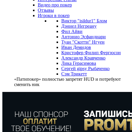
Видео про покер
Отзывы
Игроки в покер
Виктор "isildur1" Блом
Дэниел Негреану
Фил Айви
Антонио Эсфандиари
Туан "Скотти" Нгуен
Иван Демидов
Кристофер Филип Фергюсон
Александр Кравченко
Лика Герасимова
Сергей gipsy Рыбаченко
Сэм Трикетт
«Патипокер» полностью запретят HUD и потребуют
сменить ник