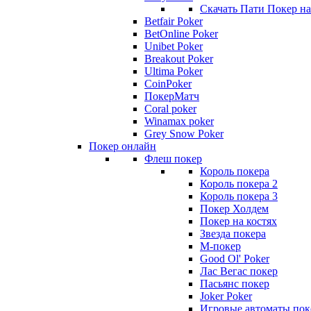
Cкачать Пати Покер н
Betfair Poker
BetOnline Poker
Unibet Poker
Breakout Poker
Ultima Poker
CoinPoker
ПокерМатч
Coral poker
Winamax poker
Grey Snow Poker
Покер онлайн
Флеш покер
Король покера
Король покера 2
Король покера 3
Покер Холдем
Покер на костях
Звезда покера
М-покер
Good Ol' Poker
Лас Вегас покер
Пасьянс покер
Joker Poker
Игровые автоматы пок